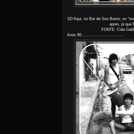
SD Aqui, no Bar de Seu Basto, os "m
apoio, já que 
FONTE: Cida Galdi
Anos 80...................................