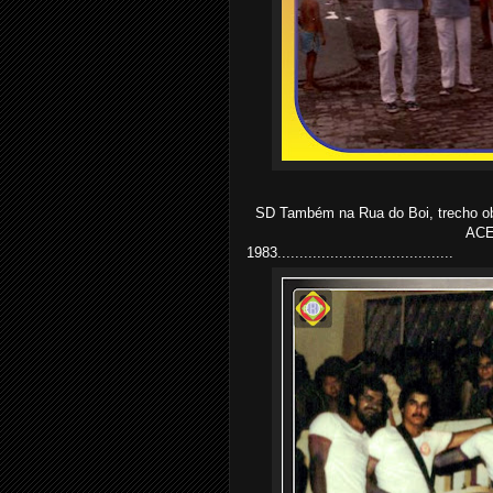
SD Também na Rua do Boi, trecho ob
ACE
1983........................................