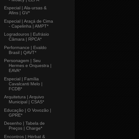
Especial | Ala-ursas &
Afins | GV*
Especial | Araçá de Cima
- Capelinha | AMPT*
Logradouros | Eufrásio
Câmara | RPCA*
Performance | Evaldo
Brasil | QAVT*
Personagem | Seu
Hermes e Orquestra |
EAVA*
Especial | Família
Cavalcanti Melo |
FCDB*
Arquitetura | Arquivo
Municipal | CSAS*
Educação | O Vovozão |
GPRE*
Desenho | Tabela de
Preços | Charge*
Encontros | Hérbat &