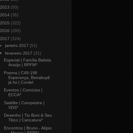
2013
(50)
2014
(35)
2015
(322)
2016
(293)
2017
(324)
►
janeiro 2017
(51)
▼
fevereiro 2017
(31)
Especial | Família Batista
Araújo | RPFM*
Poema | C49-198
Esperança, Banabuyê
já foi | Cordel
Eventos | Comícios |
ECCA*
Satélite | Campestre |
VDS*
Desenho | Tio Boni & Seu
Titico | Caricatura*
Encontros | Bruno - Alípio
- Moacy | EEPA*