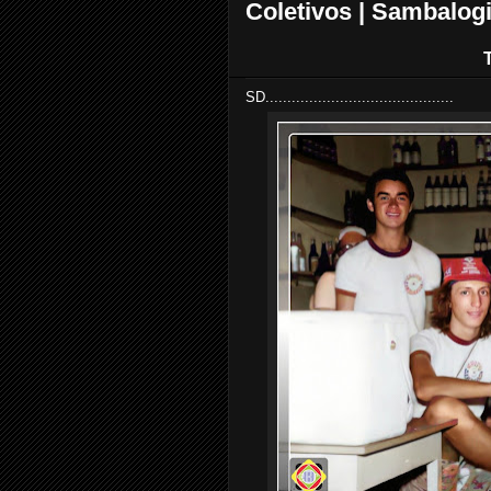
Coletivos | Sambalog
SD...........................................