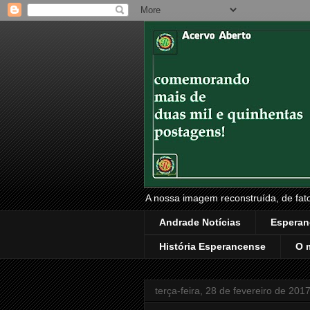
A nossa imagem reconstruída, de fatos
Andrade Notícias
Esperan
História Esperancense
O 
terça-feira, 28 de fevereiro de 201