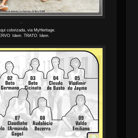
...
Aqui colorizada, via MyHeritage.
RVO: Idem. TRATO: Idem.