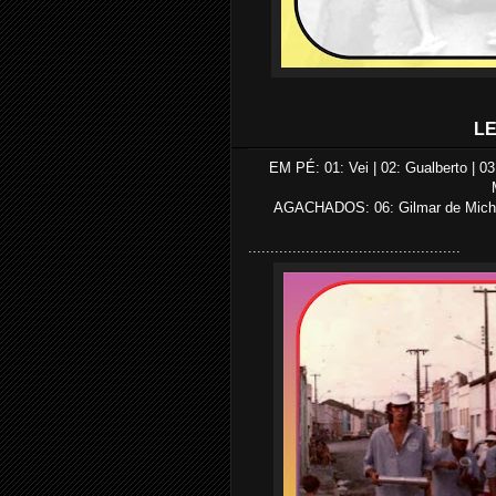
LE
EM PÉ: 01: Vei | 02: Gualberto | 03
AGACHADOS: 06: Gilmar de Michelo
................................................