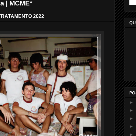
ia | MCME*
TRATAMENTO 2022
QU
PO
►
►
►
►
►