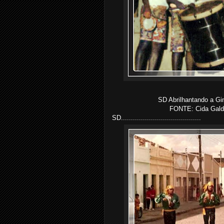
SD Abrilhantando a Gi
FONTE: Cida Galdi
SD........................................