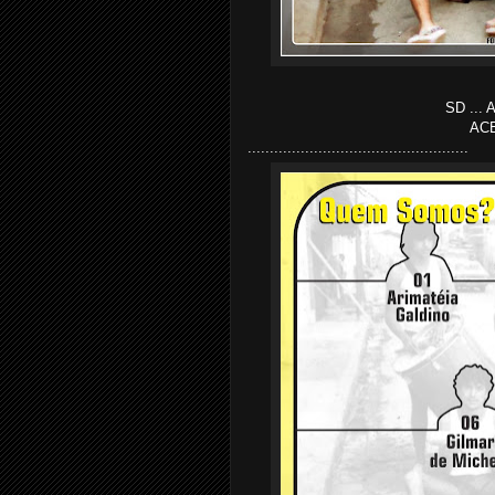
SD ... 
ACE
..................................................