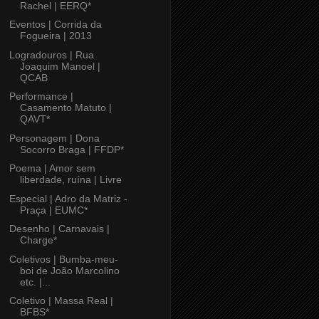
Rachel | EERQ*
Eventos | Corrida da
Fogueira | 2013
Logradouros | Rua
Joaquim Manoel |
QCAB
Performance |
Casamento Matuto |
QAVT*
Personagem | Dona
Socorro Braga | FFDP*
Poema | Amor sem
liberdade, ruína | Livre
Especial | Adro da Matriz -
Praça | EUMC*
Desenho | Carnavais |
Charge*
Coletivos | Bumba-meu-
boi de João Marcolino
etc. |...
Coletivo | Massa Real |
BFBS*