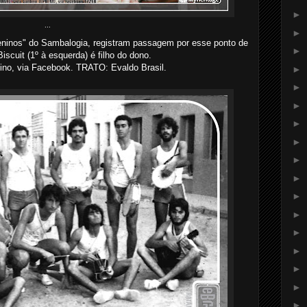
►
...
►
eninos" do Sambalogia, registram passagem por esse ponto de
►
Biscuit (1º à esquerda) é filho do dono.
no, via Facebook. TRATO: Evaldo Brasil.
►
►
►
►
►
►
►
►
►
►
►
►
►
►