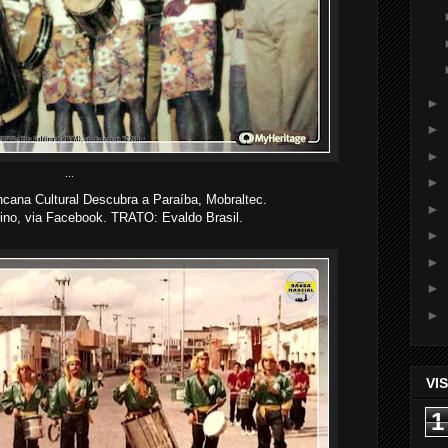
►
►
►
...
►
ncana Cultural Descubra a Paraíba, Mobraltec.
►
no, via Facebook. TRATO: Evaldo Brasil.
►
►
►
►
VI
1