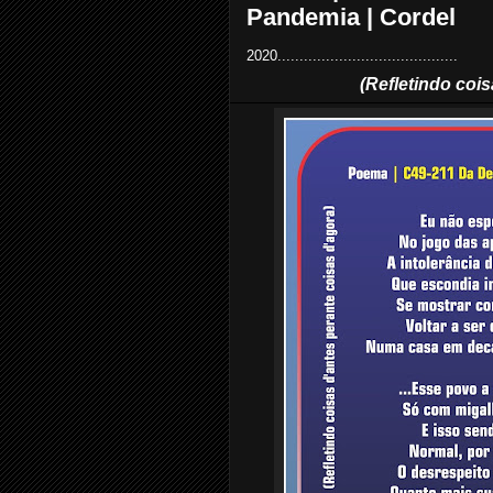
Pandemia | Cordel
2020.........................................
(Refletindo coi