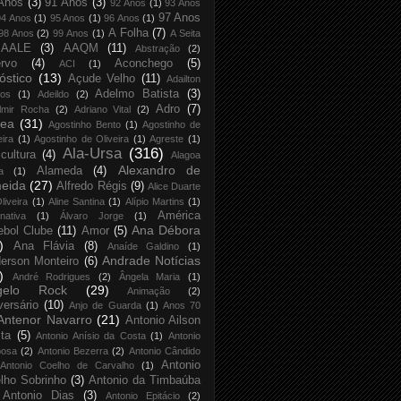
Anos
(3)
91 Anos
(3)
92 Anos
(1)
93 Anos
97 Anos
94 Anos
(1)
95 Anos
(1)
96 Anos
(1)
A Folha
(7)
98 Anos
(2)
99 Anos
(1)
A Seita
AALE
(3)
AAQM
(11)
Abstração
(2)
rvo
(4)
Aconchego
(5)
ACI
(1)
óstico
(13)
Açude Velho
(11)
Adailton
Adelmo Batista
(3)
tos
(1)
Adeildo
(2)
Adro
(7)
lmir Rocha
(2)
Adriano Vital
(2)
rea
(31)
Agostinho Bento
(1)
Agostinho de
eira
(1)
Agostinho de Oliveira
(1)
Agreste
(1)
Ala-Ursa
(316)
icultura
(4)
Alagoa
Alexandro de
Alameda
(4)
a
(1)
eida
(27)
Alfredo Régis
(9)
Alice Duarte
liveira
(1)
Aline Santina
(1)
Alípio Martins
(1)
América
rnativa
(1)
Álvaro Jorge
(1)
Ana Débora
ebol Clube
(11)
Amor
(5)
)
Ana Flávia
(8)
Anaíde Galdino
(1)
Andrade Notícias
erson Monteiro
(6)
)
André Rodrigues
(2)
Ângela Maria
(1)
gelo Rock
(29)
Animação
(2)
versário
(10)
Anjo de Guarda
(1)
Anos 70
Antenor Navarro
(21)
Antonio Ailson
ta
(5)
Antonio Anísio da Costa
(1)
Antonio
bosa
(2)
Antonio Bezerra
(2)
Antonio Cândido
Antonio
Antonio Coelho de Carvalho
(1)
lho Sobrinho
(3)
Antonio da Timbaúba
Antonio Dias
(3)
Antonio Epitácio
(2)