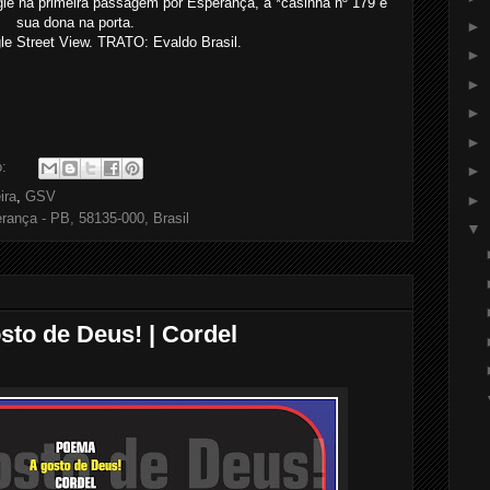
le na primeira passagem por Esperança, a *casinha nº 179 e
sua dona na porta.
►
 Street View. TRATO: Evaldo Brasil.
►
►
►
►
o:
►
ira
,
GSV
►
erança - PB, 58135-000, Brasil
▼
sto de Deus! | Cordel