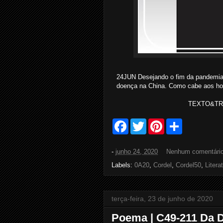
24JUN Desejando o fim da pandemia, 
doença na China. Como cabe aos hom
TEXTO&TRAT
F
T
P
S
a
w
i
h
c
i
n
a
e
t
t
r
-
junho 24, 2020
Nenhum comentári
b
t
e
e
o
e
r
Labels:
0A20
,
Cordel
,
Cordel50
,
Litera
o
r
e
k
s
t
terça-feira, 23 de junho de 2020
Poema | C49-211 Da 