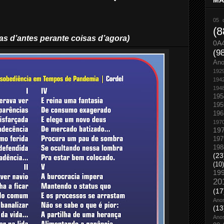
MA
05 
(8
sas d’antes perante coisas d’agora)
0A
(9
An
192
194
194
195
195
196
197
19
197
198
(23
(10)
19
20
(17
Ano
(13
Ano