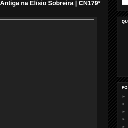
 Antiga na Elísio Sobreira | CN179*
QU
PO
►
►
►
►
►