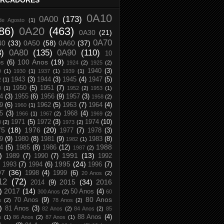
RCADORES
0A10
0A00
(173)
de Agosto
(1)
86)
0A20
(463)
0A30
(21)
0A70
40
(33)
0A50
(58)
0A60
(37)
8)
0A80
(135)
0A90
(110)
10
100 Anos
(19)
os
(6)
1924
(2)
1925
(2)
1940
(3)
9
(1)
1930
(1)
1937
(1)
1939
(1)
1943
(3)
1944
(3)
1945
(4)
1947
(5)
2
(1)
1950
(5)
1951
(7)
8
(1)
1952
(2)
1953
(1)
4
(3)
1955
(6)
1956
(9)
1957
(3)
1958
(2)
9
(6)
1962
(5)
1963
(7)
1964
(4)
1960
(1)
5
(3)
1968
(4)
1966
(1)
1967
(2)
1969
(2)
1971
(5)
1972
(3)
1974
(10)
0
(2)
1973
(2)
75
(18)
1976
(20)
1977
(7)
1978
(3)
9
(9)
1980
(8)
1981
(9)
1983
(8)
1982
(1)
1988
4
(5)
1985
(8)
1986
(12)
1987
(2)
)
1991
(13)
1989
(7)
1990
(7)
1992
1995
(24)
1993
(7)
1994
(6)
1996
(7)
97
(36)
1998
(4)
1999
(6)
20 Anos
(2)
12
(72)
2015
(34)
2016
2014
(9)
)
2017
(14)
50 Anos
(4)
300 Anos
(2)
60
80 Anos
70 Anos
(9)
s
(2)
78 Anos
(2)
)
81 Anos
(3)
82 Anos
(2)
84 Anos
(2)
85
88 Anos
(4)
s
(1)
86 Anos
(2)
87 Anos
(1)