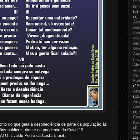
90 
(2)
(6)
(1)
Ace
Acr
San
Adja
Aé
Oliv
Agr
Nov
Alm
de O
Alte
Fut
(19
And
(15
An
Ani
(1)
...
Cos
Bar
no do que gera a desobediência de parte da população às
(2)
os públicos, diante da pandemia da Covid-19...
Coe
O: Evaldo Pedro da Costa Brasil.
(4)