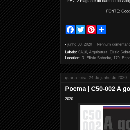
FEV12 Flagrante do carrinho do Goog
FONTE: Google
F
T
P
S
a
w
i
h
c
i
n
a
e
t
t
r
-
junho 30, 2020
Nenhum comentári
b
t
e
e
o
e
r
Labels:
0A10
,
Arquitetura
,
Elísio Sobre
o
r
e
Location:
R. Elísio Sobreira, 179, Esp
k
s
t
quarta-feira, 24 de junho de 2020
Poema | C50-002 A go
2020....................................