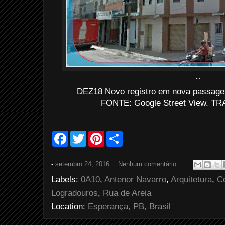
...
DEZ18 Novo registro em nova passage
FONTE: Google Street View. TRA
F
T
P
S
a
w
i
h
c
i
n
a
e
t
t
r
-
setembro 24, 2016
Nenhum comentário:
b
t
e
e
o
e
r
Labels:
0A10
,
Antenor Navarro
,
Arquitetura
,
C
o
r
e
k
s
Logradouros
,
Rua de Areia
t
Location:
Esperança, PB, Brasil