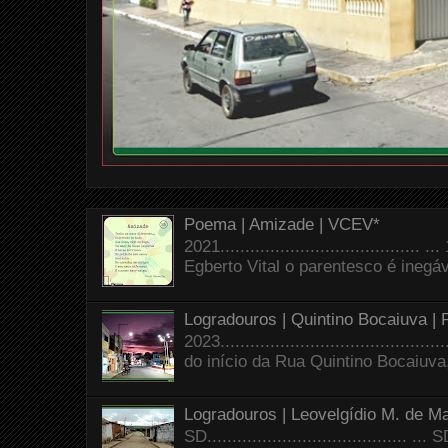
Poema | Amizade | VCEV*
2021.......................................
Egberto Vital o parentesco é inegáve
Logradouros | Quintino Bocaiuva |
2023.......................................
do início da Rua Quintino Bocaiuva
Logradouros | Leovelgídio M. de Ma
SD.......................................