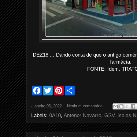
...
DEZ18 ... Dando conta de que o antigo comér
farmácia.
FONTE: Idem. TRATO
F
T
P
S
a
w
i
h
c
i
n
a
e
t
t
r
-
janeiro 05, 2022
Nenhum comentário:
b
t
e
e
o
e
r
Labels:
0A10
,
Antenor Navarro
,
GSV
,
Isaias N
o
r
e
k
s
t