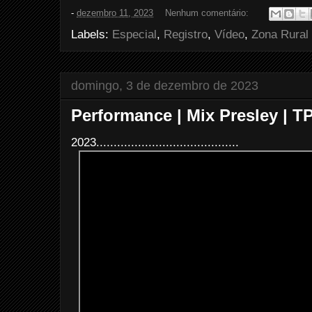
e
t
t
r
-
dezembro 11, 2023
Nenhum comentário:
b
t
e
e
o
e
r
Labels:
Especial
,
Registro
,
Vídeo
,
Zona Rural
o
r
e
k
s
t
domingo, 3 de dezembro de 2023
Performance | Mix Presley | 
2023.........................................