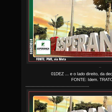
...
01DEZ ... e o lado direito, da de
FONTE: Idem. TRATO
...................................................