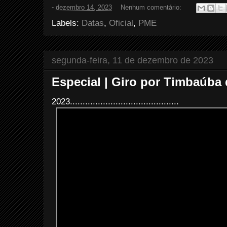
e
t
t
r
-
dezembro 14, 2023
Nenhum comentário:
b
t
e
e
o
e
r
Labels:
Datas
,
Oficial
,
PME
o
r
e
k
s
t
segunda-feira, 11 de dezembro de 2023
Especial | Giro por Timbaúba 
2023...........................................