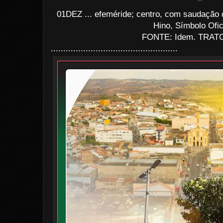
01DEZ ... efeméride; centro, com saudação 
Hino, Símbolo Ofici
FONTE: Idem. TRATO
...................................................