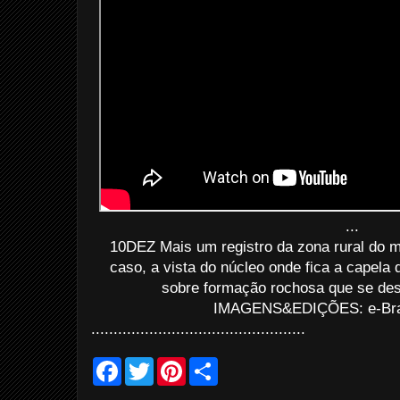
...
10DEZ Mais um registro da zona rural do m
caso, a vista do núcleo onde fica a capela 
sobre formação rochosa que se des
IMAGENS&EDIÇÕES: e-Bras
................................................
F
T
P
S
a
w
i
h
c
i
n
a