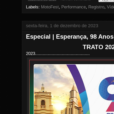
b
t
e
e
o
e
r
Labels:
MotoFest
,
Performance
,
Registro
,
Víd
o
r
e
k
s
t
sexta-feira, 1 de dezembro de 2023
Especial | Esperança, 98 Anos
TRATO 20
2023...........................................