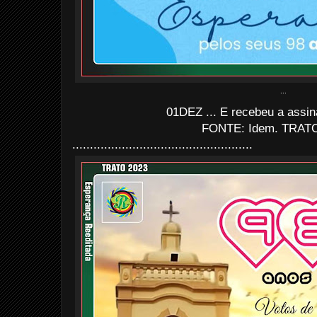
...
01DEZ ... E recebeu a assin
FONTE: Idem. TRATO
...................................................