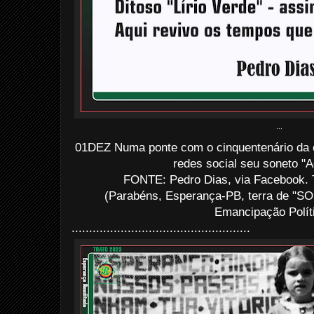
...
01DEZ Numa ponte com o cinquentenário da c
redes social seu soneto "Ac
FONTE: Pedro Dias, via Facebook. 
(Parabéns, Esperança-PB, terra de "SO
Emancipação Políti
...................................................