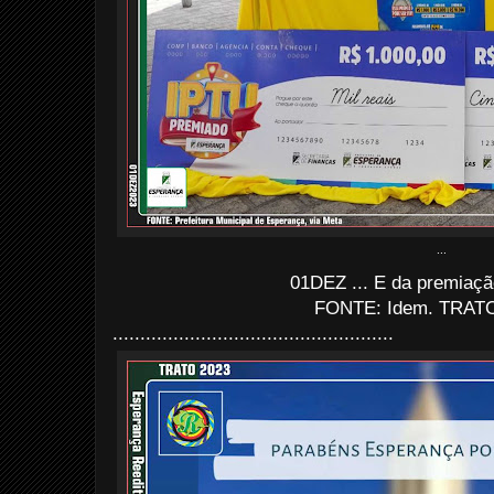
...
01DEZ ... E da premiaçã
FONTE: Idem. TRATO
...................................................