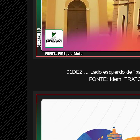
...
01DEZ ... Lado esquerdo de "ba
FONTE: Idem. TRATO
...................................................