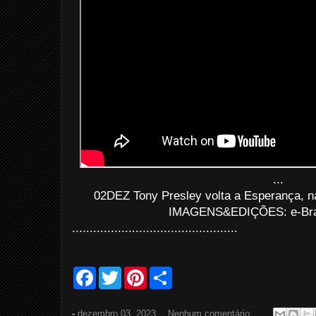
...
02DEZ Tony Presley volta a Esperança, n
IMAGENS&EDIÇÕES: e-Bras
...............................................
F
T
P
S
a
w
i
h
c
i
n
a
e
t
t
r
-
dezembro 03, 2023
Nenhum comentário: