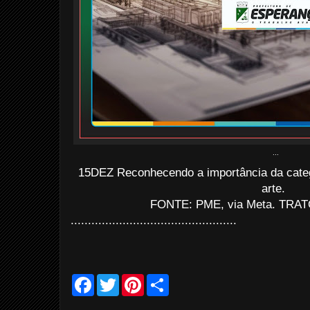
...
15DEZ Reconhecendo a importância da cate
arte.
FONTE: PME, via Meta. TRATO
................................................
F
T
P
S
a
w
i
h
c
i
n
a