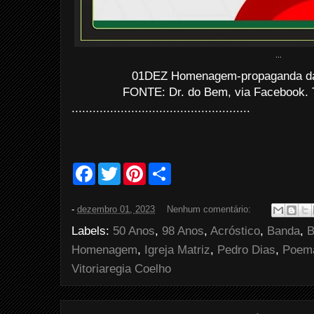
...
01DEZ Homenagem-propaganda da 
FONTE: Dr. do Bem, via Facebook. 
...................................................
F
T
P
S
a
w
i
h
c
i
n
a
e
t
t
r
-
dezembro 01, 2023
Nenhum comentário:
b
t
e
e
o
e
r
Labels:
50 Anos
,
98 Anos
,
Acróstico
,
Banda
,
B
o
r
e
k
s
Homenagem
,
Igreja Matriz
,
Pedro Dias
,
Poem
t
Vitoriaregia Coelho