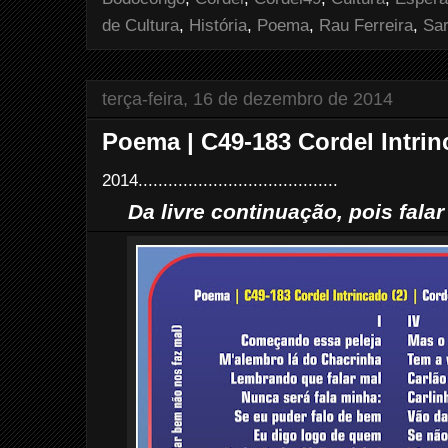
t
de Cultura
,
História
,
Poema
,
Rau Ferreira
,
Sa
terça-feira, 16 de dezembro de 2014
Poema | C49-183 Cordel Intrinc
2014........................................
Da livre continuação, pois fala