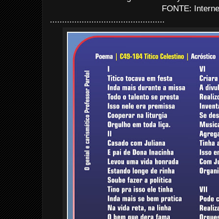
FONTE: Interne
...............................................