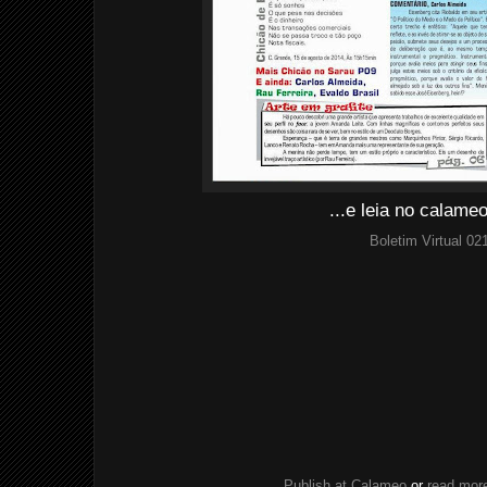
...e leia no calam
Boletim Virtual 02
Publish at Calameo
or
read more