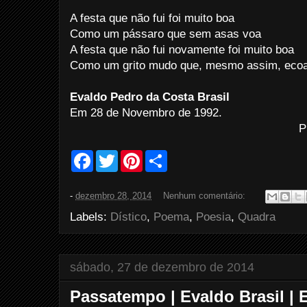
A festa que não fui foi muito boa
Como um pássaro que sem asas voa
A festa que não fui novamente foi muito boa
Como um grito mudo que, mesmo assim, ecoa
Evaldo Pedro da Costa Brasil
Em 28 de Novembro de 1992.
P
F
T
P
S
a
w
i
h
c
i
n
a
e
t
t
r
-
dezembro 28, 2014
Nenhum comentário:
b
t
e
e
o
e
r
Labels:
Dístico
,
Poema
,
Poesia
,
Quadra
o
r
e
k
s
t
sábado, 27 de dezembro de 2014
Passatempo | Evaldo Brasil |