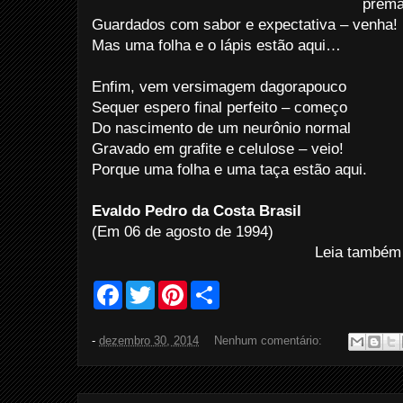
prema
Guardados com sabor e expectativa – venha!
Mas uma folha e o lápis estão aqui…
Enfim, vem versimagem dagorapouco
Sequer espero final perfeito – começo
Do nascimento de um neurônio normal
Gravado em grafite e celulose – veio!
Porque uma folha e uma taça estão aqui.
Evaldo Pedro da Costa Brasil
(Em 06 de agosto de 1994)
Leia também
F
T
P
S
a
w
i
h
c
i
n
a
e
t
t
r
-
dezembro 30, 2014
Nenhum comentário:
b
t
e
e
o
e
r
o
r
e
k
s
t