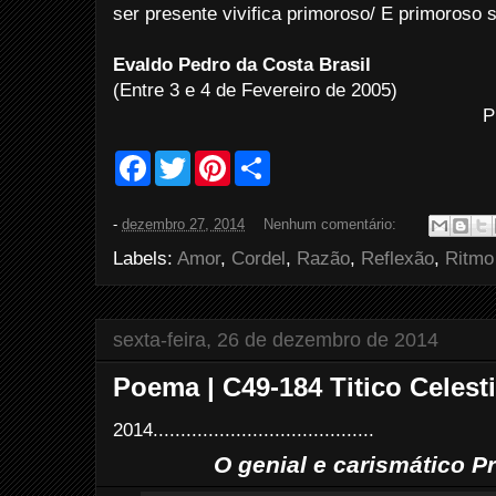
ser presente vivifica primoroso/ E primoroso 
Evaldo Pedro da Costa Brasil
(Entre 3 e 4 de Fevereiro de 2005)
P
F
T
P
S
a
w
i
h
c
i
n
a
e
t
t
r
-
dezembro 27, 2014
Nenhum comentário:
b
t
e
e
o
e
r
Labels:
Amor
,
Cordel
,
Razão
,
Reflexão
,
Ritmo
o
r
e
k
s
t
sexta-feira, 26 de dezembro de 2014
Poema | C49-184 Titico Celesti
2014........................................
O genial e carismático P