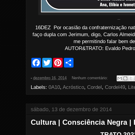
...
16DEZ Por ocasião da confraternização nata
faço dupla com Jerimum, digo, Carlos Almeida,
me permitindo falar bem d
AUTOR&TRATO: Evaldo Pedro d
F
T
P
S
a
w
i
h
c
i
n
a
e
t
t
r
-
dezembro 16, 2014
Nenhum comentário:
b
t
e
e
o
e
r
Labels:
0A10
,
Acróstico
,
Cordel
,
Cordel49
,
Lit
o
r
e
k
s
t
sábado, 13 de dezembro de 2014
Cultura | Consciência Negra 
TRATO 202