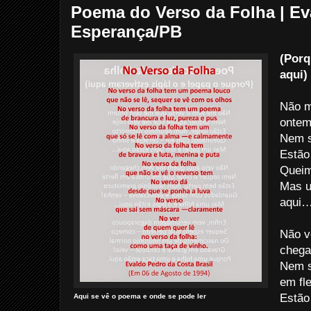
Poema do Verso da Folha | Eva
Esperança/PB
(Porq
aqui)
Não m
onte
Nem s
Estão
Queim
Mas u
aqui
Não v
chega
Nem s
em fle
Estão
Aqui se vê o poema e onde se pode ler