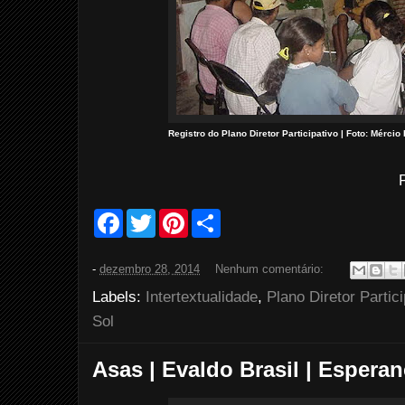
Registro do Plano Diretor Participativo | Foto: Mérci
F
T
P
S
a
w
i
h
c
i
n
a
e
t
t
r
-
dezembro 28, 2014
Nenhum comentário:
b
t
e
e
o
e
r
Labels:
Intertextualidade
,
Plano Diretor Partici
o
r
e
k
s
Sol
t
Asas | Evaldo Brasil | Espera