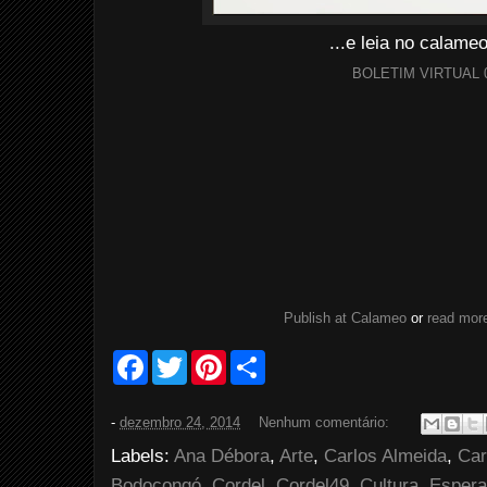
...e leia no calam
BOLETIM VIRTUAL 
Publish at Calameo
or
read more
F
T
P
S
a
w
i
h
c
i
n
a
e
t
t
r
-
dezembro 24, 2014
Nenhum comentário:
b
t
e
e
o
e
r
Labels:
Ana Débora
,
Arte
,
Carlos Almeida
,
Car
o
r
e
k
s
Bodocongó
,
Cordel
,
Cordel49
,
Cultura
,
Esper