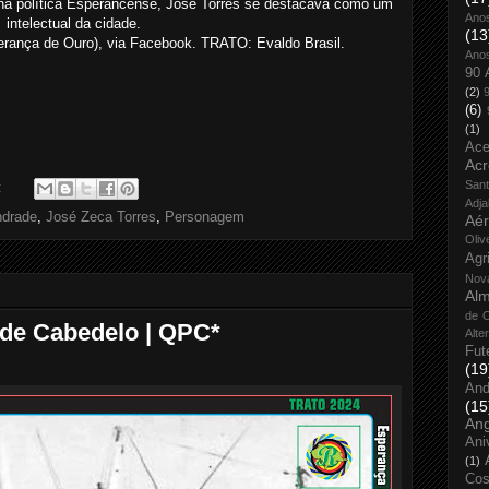
a política Esperancense, José Torres se destacava como um
Ano
intelectual da cidade.
(13
rança de Ouro), via Facebook. TRATO: Evaldo Brasil.
Ano
90 
(2)
(6)
(1)
Ace
Acr
San
:
Adja
ndrade
,
José Zeca Torres
,
Personagem
Aé
Oliv
Agr
Nov
Alm
de O
 de Cabedelo | QPC*
Alte
Fut
(19
And
(15
An
Ani
(1)
Cos