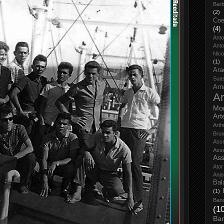
Bar
(2)
Coe
(4)
Ant
Anto
Nico
(1)
Ara
Sua
Arn
Ar
Mo
Art
Arth
Bru
Asc
Ass
Ass
Ator
Anjo
Bal
(1)
Ban
(1
Bar