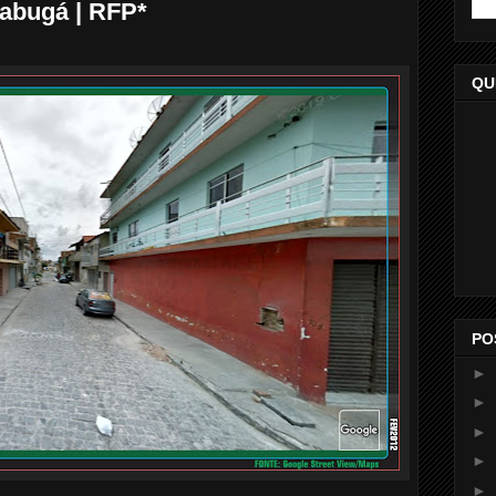
abugá | RFP*
QU
PO
►
►
►
►
►
...