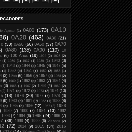
RCADORES
0A10
0A00
(173)
de Agosto
(1)
86)
0A20
(463)
0A30
(21)
0A70
40
(33)
0A50
(58)
0A60
(37)
8)
0A80
(135)
0A90
(110)
10
100 Anos
(19)
os
(6)
1924
(2)
1925
(2)
1940
(3)
9
(1)
1930
(1)
1937
(1)
1939
(1)
1943
(3)
1944
(3)
1945
(4)
1947
(5)
2
(1)
1950
(5)
1951
(7)
8
(1)
1952
(2)
1953
(1)
4
(3)
1955
(6)
1956
(9)
1957
(3)
1958
(2)
9
(6)
1962
(5)
1963
(7)
1964
(4)
1960
(1)
5
(3)
1968
(4)
1966
(1)
1967
(2)
1969
(2)
1971
(5)
1972
(3)
1974
(10)
0
(2)
1973
(2)
75
(18)
1976
(20)
1977
(7)
1978
(3)
9
(9)
1980
(8)
1981
(9)
1983
(8)
1982
(1)
1988
4
(5)
1985
(8)
1986
(12)
1987
(2)
)
1991
(13)
1989
(7)
1990
(7)
1992
1995
(24)
1993
(7)
1994
(6)
1996
(7)
97
(36)
1998
(4)
1999
(6)
20 Anos
(2)
12
(72)
2015
(34)
2016
2014
(9)
)
2017
(14)
50 Anos
(4)
300 Anos
(2)
60