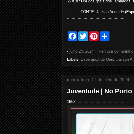
27ABR Um dos *pais dos "amuados" n
FONTE: Jailson Andrade (Espe
................................................
F
T
P
S
a
w
i
h
c
i
n
a
e
t
t
r
-
julho 24, 2024
Nenhum comentário
b
t
e
e
o
e
r
Labels:
Esperança de Ouro
,
Jailson A
o
r
e
k
s
t
quarta-feira, 17 de julho de 2024
Juventude | No Porto
1962.........................................