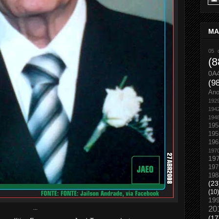
MA
05 
(8
0A
(9
An
192
194
194
195
195
196
197
19
197
198
(23
(10)
19
20
...
(17