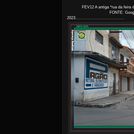
FEV12 A antiga *rua da feira 
FONTE: Google
2023.........................................