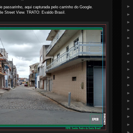
►
de passarinho, aqui capturada pelo carrinho do Google.
 Street View. TRATO: Evaldo Brasil.
►
►
►
►
►
►
►
►
►
►
►
►
►
►
►
►