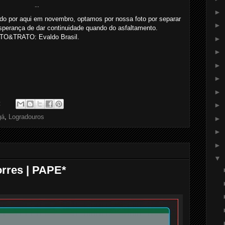
...
►
 por aqui em novembro, optamos por nossa foto por separar
►
sperança de dar continuidade quando do asfaltamento.
TO&TRATO: Evaldo Brasil.
►
►
►
►
►
:
►
gá
,
Logradouros
►
►
►
▼
rres | PAPE*