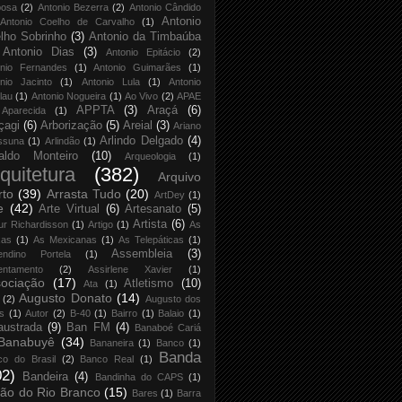
bosa
(2)
Antonio Bezerra
(2)
Antonio Cândido
Antonio
Antonio Coelho de Carvalho
(1)
lho Sobrinho
(3)
Antonio da Timbaúba
Antonio Dias
(3)
Antonio Epitácio
(2)
onio Fernandes
(1)
Antonio Guimarães
(1)
nio Jacinto
(1)
Antonio Lula
(1)
Antonio
lau
(1)
Antonio Nogueira
(1)
Ao Vivo
(2)
APAE
APPTA
(3)
Araçá
(6)
Aparecida
(1)
çagi
(6)
Arborização
(5)
Areial
(3)
Ariano
Arlindo Delgado
(4)
ssuna
(1)
Arlindão
(1)
aldo Monteiro
(10)
Arqueologia
(1)
quitetura
(382)
Arquivo
rto
(39)
Arrasta Tudo
(20)
ArtDey
(1)
e
(42)
Arte Virtual
(6)
Artesanato
(5)
Artista
(6)
ur Richardisson
(1)
Artigo
(1)
As
xas
(1)
As Mexicanas
(1)
As Telepáticas
(1)
Assembleia
(3)
endino Portela
(1)
entamento
(2)
Assirlene Xavier
(1)
ociação
(17)
Atletismo
(10)
Ata
(1)
Augusto Donato
(14)
(2)
Augusto dos
s
(1)
Autor
(2)
B-40
(1)
Bairro
(1)
Balaio
(1)
austrada
(9)
Ban FM
(4)
Banaboé Cariá
Banabuyê
(34)
Bananeira
(1)
Banco
(1)
Banda
co do Brasil
(2)
Banco Real
(1)
02)
Bandeira
(4)
Bandinha do CAPS
(1)
ão do Rio Branco
(15)
Bares
(1)
Barra