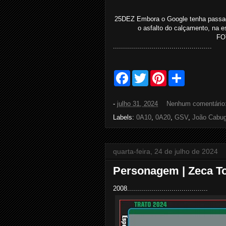
25DEZ Embora o Google tenha passado
o asfalto do calçamento, na e
FO
.................................................
F
T
P
S
a
w
i
h
c
i
n
a
e
t
t
r
-
julho 31, 2024
Nenhum comentário
b
t
e
e
o
e
r
Labels:
0A10
,
0A20
,
GSV
,
João Cabu
o
r
e
k
s
t
quarta-feira, 24 de julho de 2024
Personagem | Zeca To
2008........................................