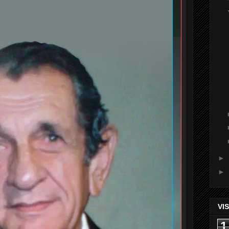
►
►
VI
1