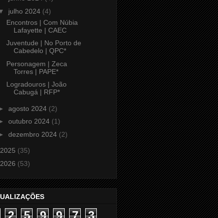
▼
julho 2024
(4)
Encontros | Com Núbia
Lafayette | CAEC
Juventude | No Porto de
Cabedelo | QPC*
Personagem | Zeca
Torres | PAPE*
Logradouros | João
Cabugá | RFP*
►
agosto 2024
(2)
►
outubro 2024
(1)
►
dezembro 2024
(2)
2025
(35)
2026
(53)
SUALIZAÇÕES
2
5
9
9
7
3