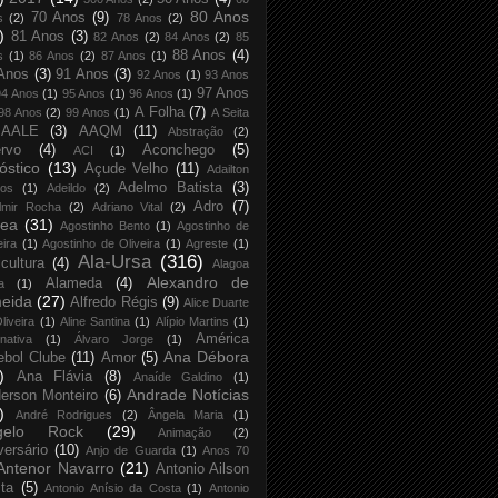
80 Anos
70 Anos
(9)
s
(2)
78 Anos
(2)
)
81 Anos
(3)
82 Anos
(2)
84 Anos
(2)
85
88 Anos
(4)
s
(1)
86 Anos
(2)
87 Anos
(1)
Anos
(3)
91 Anos
(3)
92 Anos
(1)
93 Anos
97 Anos
94 Anos
(1)
95 Anos
(1)
96 Anos
(1)
A Folha
(7)
98 Anos
(2)
99 Anos
(1)
A Seita
AALE
(3)
AAQM
(11)
Abstração
(2)
rvo
(4)
Aconchego
(5)
ACI
(1)
óstico
(13)
Açude Velho
(11)
Adailton
Adelmo Batista
(3)
tos
(1)
Adeildo
(2)
Adro
(7)
lmir Rocha
(2)
Adriano Vital
(2)
rea
(31)
Agostinho Bento
(1)
Agostinho de
eira
(1)
Agostinho de Oliveira
(1)
Agreste
(1)
Ala-Ursa
(316)
icultura
(4)
Alagoa
Alexandro de
Alameda
(4)
a
(1)
eida
(27)
Alfredo Régis
(9)
Alice Duarte
liveira
(1)
Aline Santina
(1)
Alípio Martins
(1)
América
rnativa
(1)
Álvaro Jorge
(1)
Ana Débora
ebol Clube
(11)
Amor
(5)
)
Ana Flávia
(8)
Anaíde Galdino
(1)
Andrade Notícias
erson Monteiro
(6)
)
André Rodrigues
(2)
Ângela Maria
(1)
gelo Rock
(29)
Animação
(2)
versário
(10)
Anjo de Guarda
(1)
Anos 70
Antenor Navarro
(21)
Antonio Ailson
ta
(5)
Antonio Anísio da Costa
(1)
Antonio