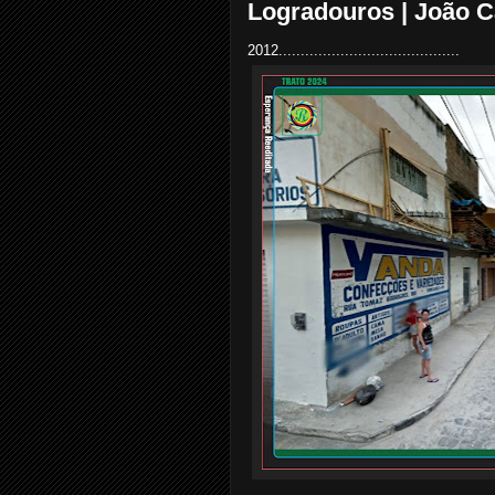
Logradouros | João C
2012.........................................