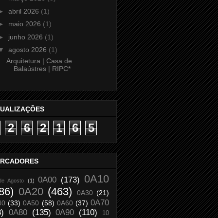
►
abril 2026
(1)
►
maio 2026
(1)
►
junho 2026
(1)
▼
agosto 2026
(1)
Arquitetura | Casa de
Balaústres | RIPC*
SUALIZAÇÕES
2
6
2
1
6
5
RCADORES
0A10
0A00
(173)
de Agosto
(1)
86)
0A20
(463)
0A30
(21)
0A70
40
(33)
0A50
(58)
0A60
(37)
8)
0A80
(135)
0A90
(110)
10