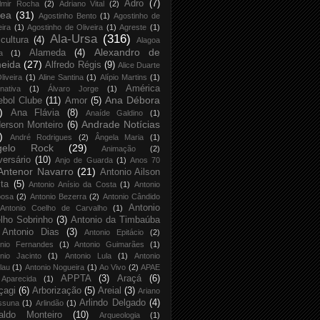
Adro
(7)
lmir Rocha
(2)
Adriano Vital
(2)
rea
(31)
Agostinho Bento
(1)
Agostinho de
eira
(1)
Agostinho de Oliveira
(1)
Agreste
(1)
Ala-Ursa
(316)
icultura
(4)
Alagoa
Alexandro de
Alameda
(4)
a
(1)
eida
(27)
Alfredo Régis
(9)
Alice Duarte
liveira
(1)
Aline Santina
(1)
Alípio Martins
(1)
América
rnativa
(1)
Álvaro Jorge
(1)
Ana Débora
ebol Clube
(11)
Amor
(5)
)
Ana Flávia
(8)
Anaíde Galdino
(1)
Andrade Notícias
erson Monteiro
(6)
)
André Rodrigues
(2)
Ângela Maria
(1)
gelo Rock
(29)
Animação
(2)
versário
(10)
Anjo de Guarda
(1)
Anos 70
Antenor Navarro
(21)
Antonio Ailson
ta
(5)
Antonio Anísio da Costa
(1)
Antonio
bosa
(2)
Antonio Bezerra
(2)
Antonio Cândido
Antonio
Antonio Coelho de Carvalho
(1)
lho Sobrinho
(3)
Antonio da Timbaúba
Antonio Dias
(3)
Antonio Epitácio
(2)
onio Fernandes
(1)
Antonio Guimarães
(1)
nio Jacinto
(1)
Antonio Lula
(1)
Antonio
lau
(1)
Antonio Nogueira
(1)
Ao Vivo
(2)
APAE
APPTA
(3)
Araçá
(6)
Aparecida
(1)
çagi
(6)
Arborização
(5)
Areial
(3)
Ariano
Arlindo Delgado
(4)
ssuna
(1)
Arlindão
(1)
aldo Monteiro
(10)
Arqueologia
(1)