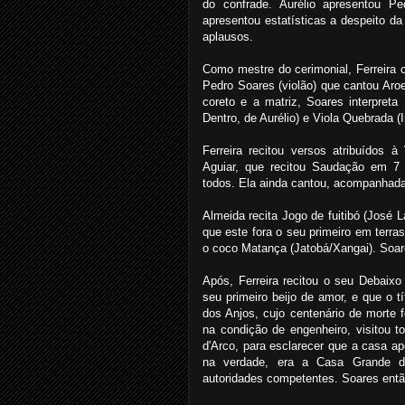
do confrade. Aurélio apresentou Pe
apresentou estatísticas a despeito da 
aplausos.
Como mestre do cerimonial, Ferreira
Pedro Soares (violão) que cantou Aroe
coreto e a matriz, Soares interpreta
Dentro, de Aurélio) e Viola Quebrada (I
Ferreira recitou versos atribuídos à
Aguiar, que recitou Saudação em 7
todos. Ela ainda cantou, acompanhada 
Almeida recita Jogo de fuitibó (José 
que este fora o seu primeiro em terra
o coco Matança (Jatobá/Xangai). Soa
Após, Ferreira recitou o seu Debaixo
seu primeiro beijo de amor, e que o 
dos Anjos, cujo centenário de morte
na condição de engenheiro, visitou 
d'Arco, para esclarecer que a casa a
na verdade, era a Casa Grande do
autoridades competentes. Soares entã