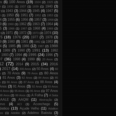
100 Anos
(19)
os
(6)
1924
(2)
1925
(2)
1940
(3)
9
(1)
1930
(1)
1937
(1)
1939
(1)
1943
(3)
1944
(3)
1945
(4)
1947
(5)
2
(1)
1950
(5)
1951
(7)
8
(1)
1952
(2)
1953
(1)
4
(3)
1955
(6)
1956
(9)
1957
(3)
1958
(2)
9
(6)
1962
(5)
1963
(7)
1964
(4)
1960
(1)
5
(3)
1968
(4)
1966
(1)
1967
(2)
1969
(2)
1971
(5)
1972
(3)
1974
(10)
0
(2)
1973
(2)
75
(18)
1976
(20)
1977
(7)
1978
(3)
9
(9)
1980
(8)
1981
(9)
1983
(8)
1982
(1)
1988
4
(5)
1985
(8)
1986
(12)
1987
(2)
)
1991
(13)
1989
(7)
1990
(7)
1992
1995
(24)
1993
(7)
1994
(6)
1996
(7)
97
(36)
1998
(4)
1999
(6)
20 Anos
(2)
12
(72)
2015
(34)
2016
2014
(9)
)
2017
(14)
50 Anos
(4)
300 Anos
(2)
60
80 Anos
70 Anos
(9)
s
(2)
78 Anos
(2)
)
81 Anos
(3)
82 Anos
(2)
84 Anos
(2)
85
88 Anos
(4)
s
(1)
86 Anos
(2)
87 Anos
(1)
Anos
(3)
91 Anos
(3)
92 Anos
(1)
93 Anos
97 Anos
94 Anos
(1)
95 Anos
(1)
96 Anos
(1)
A Folha
(7)
98 Anos
(2)
99 Anos
(1)
A Seita
AALE
(3)
AAQM
(11)
Abstração
(2)
rvo
(4)
Aconchego
(5)
ACI
(1)
óstico
(13)
Açude Velho
(11)
Adailton
Adelmo Batista
(3)
tos
(1)
Adeildo
(2)