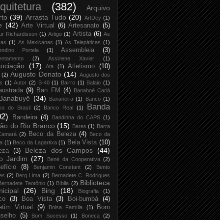
quitetura
(382)
Arquivo
rto
(39)
Arrasta Tudo
(20)
ArtDey
(1)
e
(42)
Arte Virtual
(6)
Artesanato
(5)
Artista
(6)
ur Richardisson
(1)
Artigo
(1)
As
xas
(1)
As Mexicanas
(1)
As Telepáticas
(1)
Assembleia
(3)
endino Portela
(1)
entamento
(2)
Assirlene Xavier
(1)
ociação
(17)
Atletismo
(10)
Ata
(1)
Augusto Donato
(14)
(2)
Augusto dos
s
(1)
Autor
(2)
B-40
(1)
Bairro
(1)
Balaio
(1)
austrada
(9)
Ban FM
(4)
Banaboé Cariá
Banabuyê
(34)
Bananeira
(1)
Banco
(1)
Banda
co do Brasil
(2)
Banco Real
(1)
02)
Bandeira
(4)
Bandinha do CAPS
(1)
ão do Rio Branco
(15)
Bares
(1)
Barra
Beco da Beleza
(4)
Camará
(2)
Beco da
Bela Vista
(10)
ja
(1)
Beco da Lagartixa
(1)
Beleza dos Campos
(44)
eza
(3)
o Jardim
(27)
Bené da Cooperativa
(2)
efício
(8)
Benjamin Constant
(2)
Bento
es
(2)
Berg Lima
(2)
Bernadete C. Rodrigues
Biblioteca
Bernadete Teotônio
(1)
Bíblia
(2)
icipal
(26)
Bing
(18)
Biografia
(1)
co
(3)
Boa Vista
(3)
Boi-bumbá
(4)
etim Virtual
(9)
Bom
Bolsa Família
(1)
selho
(5)
Bom Sucesso
(1)
Boneca
(2)