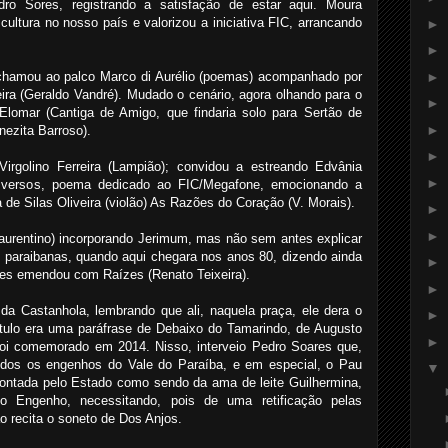
dro Sores, registrando a satisfação de estar aqui. Moura
cultura no nosso país e valorizou a iniciativa FIC, arrancando
►
►
►
 chamou ao palco Marco di Aurélio (poemas) acompanhado por
ira (Geraldo Vandré). Mudado o cenário, agora olhando para o
►
 Elomar (Cantiga de Amigo, que findaria solo para Sertão de
►
nezita Barroso).
►
 Virgolino Ferreira (Lampião); convidou a estreando Edvânia
►
 versos, poema dedicado ao FIC/Megafone, emocionando a
de Silas Oliveira (violão) As Razões do Coração (V. Morais).
►
►
Laurentino) incorporando Jerimum, mas não sem antes explicar
s paraibanas, quando aqui chegara nos anos 80, dizendo ainda
►
res emendou com Raízes (Renato Teixeira).
►
 da Castanhola, lembrando que ali, naquela praça, ele dera o
►
título era uma paráfrase de Debaixo do Tamarindo, de Augusto
►
 foi comemorado em 2014. Nisso, interveio Pedro Soares que,
todos os engenhos do Vale do Paraíba, e em especial, o Pau
▼
pontada pelo Estado como sendo da ama de leite Guilhermina,
 Engenho, necessitando, pois de uma retificação pelas
o recita o soneto de Dos Anjos.