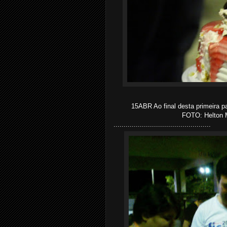
15ABR Ao final desta primeira pa
FOTO: Helton M
................................................