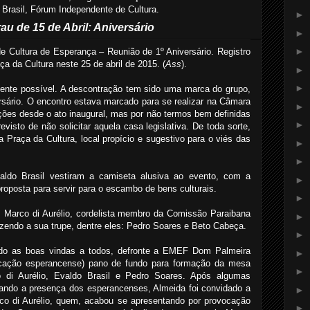
Brasil, Fórum Independente de Cultura.
►
au de 15 de Abril: Aniversário
►
►
 Cultura de Esperança – Reunião de 1º Aniversário. Registro
 da Cultura neste 25 de abril de 2015. (
Ass
).
►
►
ente possível. A descontração tem sido uma marca do grupo,
sário. O encontro estava marcado para se realizar na Câmara
►
ções desde o ato inaugural, mas por não termos bem definidas
►
isto de não solicitar aquela casa legislativa. De toda sorte,
a Praça da Cultura, local propício e sugestivo para o viés das
►
►
valdo Brasil vestiram a camiseta alusiva ao evento, com a
►
 proposta para servir para o escambo de bens culturais.
►
, Marco di Aurélio, cordelista membro da Comissão Paraibana
►
zendo a sua trupe, dentre eles: Pedro Soares e Beto Cabeça.
►
ando as boas vindas a todos, defronte a EMEF Dom Palmeira
►
cação esperancense) pano de fundo para formação da mesa
►
 di Aurélio, Evaldo Brasil e Pedro Soares. Após algumas
trando a presença dos esperancenses, Almeida foi convidado a
►
rco di Aurélio, quem, acabou se apresentando por provocação
►