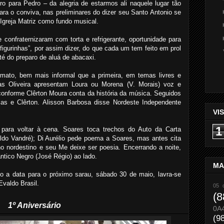
o para Pedro – da alegria de estarmos ali naquele lugar tão
para o conviva, nas preliminares do dizer seu Santo Antonio se
 Igreja Matriz como fundo musical.
e confraternizaram com torta e refrigerante, oportunidade para
figurinhas”, por assim dizer, do que cada um tem feito em prol
até do preparo de aluá de abacaxi.
ormato, bem mais informal que a primeira, em temas livres e
las Oliveira apresentam Loura ou Morena (V. Morais) voz e
 conforme Clêrton Moura conta da história da música. Seguidos
ilas e Clêrton. Alisson Barbosa disse Nordeste Independente
VI
1
para voltar à cena. Soares toca trechos do Auto da Carta
aldo Vandré); Di Aurélio pede poema a Soares, mas antes cita
o nordestino e seu Me deixe ser poesia. Encerrando a noite,
ntico Negro (José Régio) ao lado.
MA
to a data para o próximo sarau, sábado 30 de maio, lavra-se
Evaldo Brasil.
05 
(8
1º Aniversário
0A
(9