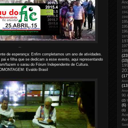
An
192
194
194
195
195
196
197
19
197
...
198
te de esperança: Enfim completamos um ano de atividades.
(23
pai e filha que se dedicam a esse evento, aqui representando
(10)
tam/fazem o sarau do Fórum Independente de Cultura.
19
MONTAGEM: Evaldo Brasil
20
(17
Ano
(13
Ano
90 
(2)
(6)
(1)
Ace
Acr
San