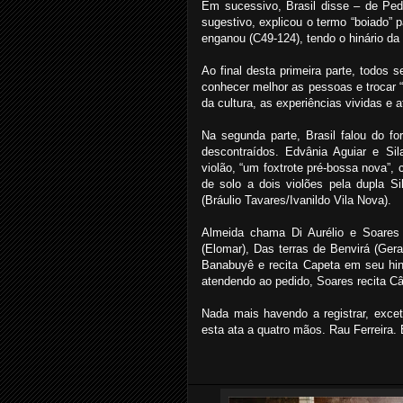
Em sucessivo, Brasil disse – de Pedr
sugestivo, explicou o termo “boiado” 
enganou (C49-124), tendo o hinário da
Ao final desta primeira parte, todos s
conhecer melhor as pessoas e trocar “
da cultura, as experiências vividas e 
Na segunda parte, Brasil falou do f
descontraídos. Edvânia Aguiar e Si
violão, “um foxtrote pré-bossa nova”,
de solo a dois violões pela dupla S
(Bráulio Tavares/Ivanildo Vila Nova).
Almeida chama Di Aurélio e Soares 
(Elomar), Das terras de Benvirá (Ger
Banabuyê e recita Capeta em seu hin
atendendo ao pedido, Soares recita Câ
Nada mais havendo a registrar, exce
esta ata a quatro mãos. Rau Ferreira. 