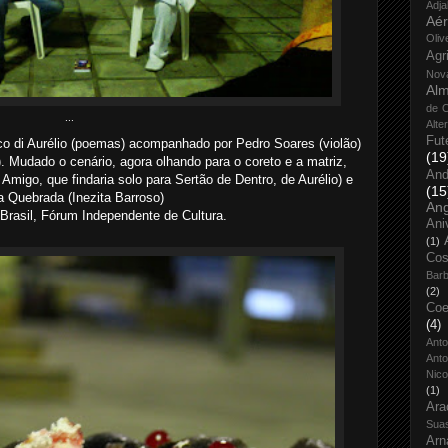
Adja
Aé
Oliv
Agr
Nov
Alm
de O
...
Alte
Fut
o di Aurélio (poemas) acompanhado por Pedro Soares (violão)
(19
. Mudado o cenário, agora olhando para o coreto e a matriz,
And
Amigo, que findaria solo para Sertão de Dentro, de Aurélio) e
(15
a Quebrada (Inezita Barroso)
An
rasil, Fórum Independente de Cultura.
Ani
(1)
Cos
Bar
(2)
Coe
(4)
Ant
Anto
Nico
(1)
Ara
Sua
Arn