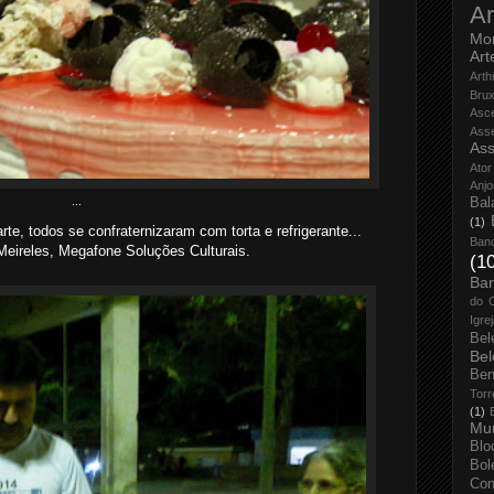
Ar
Mo
Art
Arth
Bru
Asc
Ass
Ass
Ator
Anjo
Bal
...
(1)
rte, todos se confraternizaram com torta e refrigerante...
Ban
eireles, Megafone Soluções Culturais.
(1
Bar
do 
Igre
Bel
Bel
Ben
Torr
(1)
Mun
Blo
Bol
Con