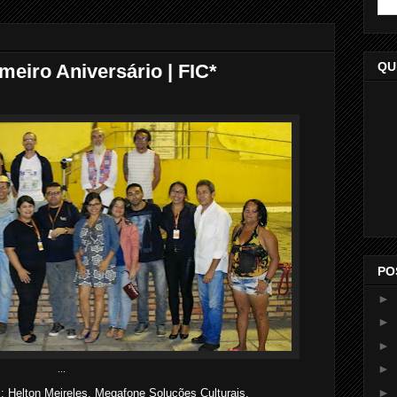
QU
imeiro Aniversário | FIC*
PO
►
►
►
►
...
►
 Helton Meireles, Megafone Soluções Culturais.