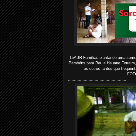
15ABR Famílias plantando uma semen
Parabéns para Rau e Hauane Ferreira, 
os outros tantos que frequen
FOTO
................................................