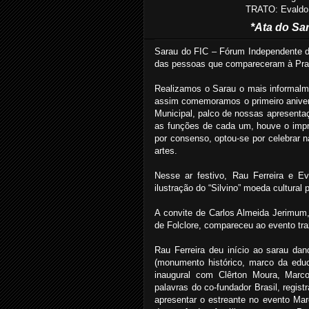
TRATO: Evaldo 
*Ata do Sar
Sarau do FIC – Fórum Independente de
das pessoas que compareceram à Praça
Realizamos o Sarau o mais informalm
assim comemoramos o primeiro aniver
Municipal, palco de nossas apresenta
as funções de cada um, houve o imprev
por consenso, optou-se por celebrar n
artes.
Nesse ar festivo, Rau Ferreira e E
ilustração do “Silvino” moeda cultural
A convite de Carlos Almeida Jerimum
de Folclore, compareceu ao evento tra
Rau Ferreira deu início ao sarau d
(monumento histórico, marco da edu
inaugural com Clêrton Moura, Marco
palavras do co-fundador Brasil, regis
apresentar o estreante no evento Ma