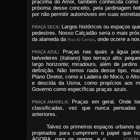
pracinha do Amor, também conhecida como 
próxima desse conceito, pela jardinagem fei
por não permitir automóveis em suas estreita
: Largos históricos ou espaços qu
PRAÇA SECA
pedestres. Nosso Calçadão seria o mais próx
da alameda da
, onde ocorre a nos
Rua do Campo
: Praças nas quais a água poss
PRAÇA AZUL
belvederes (italiano) tipo terraço alto; peq
largo horizonte; miradouro, além de jardi
definição. Não temos nada desse tipo, mas
Plano Diretor, como a Ladeira do Moco, o Alto
e descida da Usina, como propícios aos m
Governo como específicas praças azuis.
: Praças em geral. Onde t
PRAÇA AMARELA
classificadas, vez que nunca pensadas
anteriores.
Talvez os primeiros espaços urbanos q
projetados para cumprirem o papel que h
ÁGORA, para os gregos, e o
FÓRUM