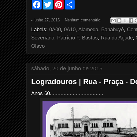
F
T
P
S
a
w
i
h
c
i
n
a
e
t
t
r
-
junho 27, 2015
Nenhum comentário:
b
t
e
e
o
e
r
Labels:
0A00
,
0A10
,
Alameda
,
Banabuyê
,
Cen
o
r
e
k
s
Severiano
,
Patrício F. Bastos
,
Rua do Açude
,
t
Olavo
sábado, 20 de junho de 2015
Logradouros | Rua - Praça - 
Anos 60...................................