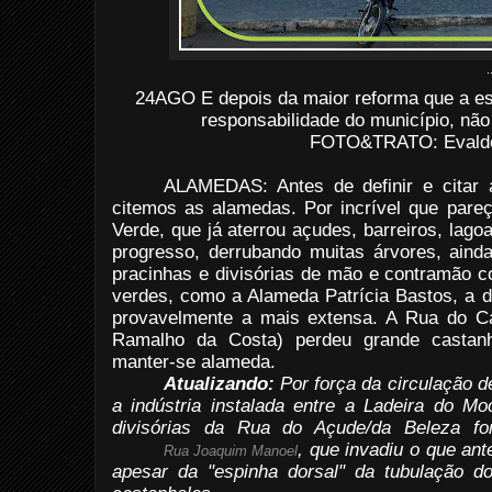
.
24AGO E depois da maior reforma que a esc
responsabilidade do município, não 
FOTO&TRATO: Evaldo 
ALAMEDAS: Antes de definir e citar
citemos as alamedas. Por incrível que pareça
Verde, que já aterrou açudes, barreiros, lag
progresso, derrubando muitas árvores, aind
pracinhas e divisórias de mão e contramão 
verdes, como a Alameda Patrícia Bastos, a d
provavelmente a mais extensa. A Rua do C
Ramalho da Costa) perdeu grande casta
manter-se alameda.
Atualizando:
Por força da circulação 
a indústria instalada entre a Ladeira do M
divisórias da Rua do Açude/da Beleza fo
, que invadiu o que an
Rua Joaquim Manoel
apesar da "espinha dorsal" da tubulação d