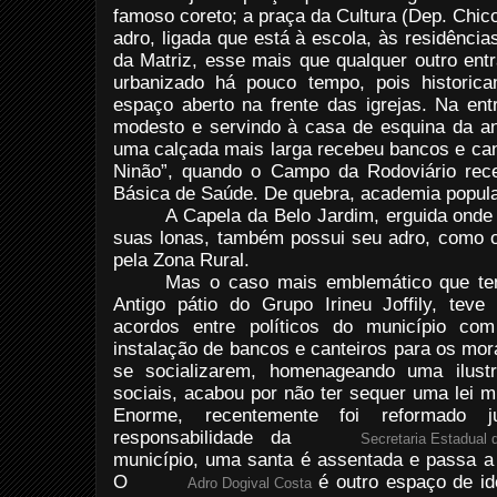
famoso coreto; a praça da Cultura (Dep. Chic
adro, ligada que está à escola, às residênci
da Matriz, esse mais que qualquer outro ent
urbanizado há pouco tempo, pois histori
espaço aberto na frente das igrejas. Na en
modesto e servindo à casa de esquina da a
uma calçada mais larga recebeu bancos e can
Ninão”, quando o Campo da Rodoviário rec
Básica de Saúde. De quebra, academia popul
A Capela da Belo Jardim, erguida onde
suas lonas, também possui seu adro, como o
pela Zona Rural.
Mas o caso mais emblemático que t
Antigo pátio do Grupo Irineu Joffily, tev
acordos entre políticos do município co
instalação de bancos e canteiros para os mor
se socializarem, homenageando uma ilustre
sociais, acabou por não ter sequer uma lei m
Enorme, recentemente foi reformado j
responsabilidade da
Secretaria Estadual
município, uma santa é assentada e passa a 
O
é outro espaço de id
Adro Dogival Costa