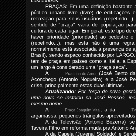
castanholas.
PRAÇAS: Em uma definição bastante a
público urbano livre (livre) de edificações 
recreação para seus usuários (repetindo...
sentido de “praça” varia de população pa
cultura de cada lugar. Em geral, este tipo de 
haver prioridade (prioridade) ao pedestre e
(repetindo...), mas esta não é uma regra
normalmente está associada à presença de aj
Brasil), sendo espaço conhecido por LARGO, 
tem de praça em países como a Itália, a Esp
um largo é considerado uma “praça seca”.
A
(José Bento da 
Pracinha do Amor
Aconchego (Antonio Nogueira) e a José P
crise, principalmente estas duas últimas.
Atualizando:
Por força de nova gestã
uma nova se instalou na José Pessoa, in
mesmo nome...
A
, a da
Praça Joaquim Vital
Tv
argamassa, pequenos triângulos aproveitados 
A da Televisão (Antonio Bezerra) s
Taveira Filho em reforma muda pra Antonio An
A da Capela (Juvenal Soldado) e Sérgio