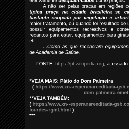
efetivamente
desqualificados
como praças.
A não ser pelas praças em regiões c
típica praça na cidade brasileira se ca
bastante ocupada por vegetação e arbor
maior tratamento, ou quando foi resultado de
possuir equipamentos recreativos e conte
recantos para estar, equipamentos para giná
etc.
.
..Como as que receberam equipamento
de Academia de Saúde.
FONTE:
https://pt.wikipedia.org
, acessado
*VEJA MAIS: Pátio do Dom Palmeira
(
https://www.xn--esperanareeditada-gsb.c
dom-palmeira-emef
**VEJA TAMBÉM:
(
https://www.xn--esperanareeditada-gsb.co
lourdes-rgml.html
)
***