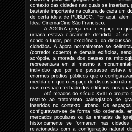
contexto das cidades nas quais se inseriam,
bastante importante na cultura de cada um d
de certa ideia de PÚBLICO. Por aqui, além d
Ideal Cinema/Cine São Francisco.
A ÁGORA grega era o espaço no qual 
urbana estava claramente decidida: aí se 
sendo o lugar, por excelência, da discussão
cidadãos. A ágora normalmente se delimi
(corredor coberto) e demais edifícios, sen
acrópole, a morada dos deuses na mitolo
representava em si mesmo a monumentali
indivíduo que por ele passasse estava e
enormes prédios públicos que o configurava
medida em que o espaço de discussão não mai
mas o espaço fechado dos edifícios, nos quais
Até meados do século XVIII o projeto 
restrito ao tratamento paisagístico de g
inseridos no contexto urbano. Os espaços 
configuravam-se de forma não ordenada, em
mercados populares ou às entradas de igre
historicamente se formaram nas cidades
relacionadas com a configuração natural d