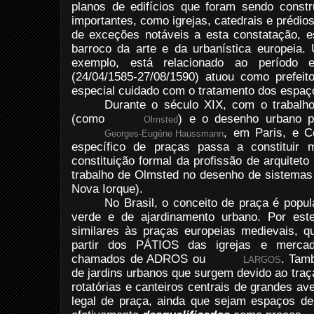
planos de edifícios que foram sendo const
importantes, como igrejas, catedrais e prédio
de exceções notáveis a esta constatação, e
barroco da arte e da urbanística europeia
exemplo, está relacionado ao perío
(24/04/1585-27/08/1590) atuou como prefe
especial cuidado com o tratamento dos espaç
Durante o século XIX, com o trabalho
(como
) e o desenho urbano p
Olmsted
, em Paris, e C
Georges-Eugène Haussmann
específico de praças passa a constituir m
constituição formal da profissão de arquitet
trabalho de Olmsted no desenho de sistemas
Nova Iorque).
No Brasil, o conceito de praça é popu
verde e de ajardinamento urbano. Por est
similares às praças europeias medievais, 
partir dos PÁTIOS das igrejas e merca
chamados de ADROS ou
. Tam
LARGOS
de jardins urbanos que surgem devido ao traç
rotatórias e canteiros centrais de grandes av
legal de praça, ainda que sejam espaços de 