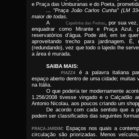
e Praça das Umburanas e do Poeta, prometid
...
"Praça João Carlos Cunha" (LM 334
maior de todas.
A
, por sua vez
Capelinha das Pedras
enquadrar como Mirante e Praça Azul, p
reservatórios d’água. Pode até, em se que
aproveitando trecho para jardinagem. É, 
(redundando), vez que todo o lajedo lhe serve 
a área é murada.
SAIBA MAIS:
é a palavra italiana p
PIAZZA
espaço aberto dentro de uma cidade; muita
na Itália.
O que poderia ter modernamente aconte
1.256/2008 tivesse vingado e o Calçadão am
Antonio Nicolau, aos poucos criando um shopp
De acordo com cada sentido que a p
podem ser classificados das seguintes formas
: Espaços nos quais a contemp
PRAÇA-JARDIM
circulação são priorizadas. Menos veículo