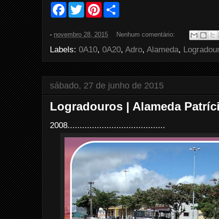
F
T
P
S
a
w
i
h
c
i
n
a
e
t
t
r
-
novembro 28, 2015
Nenhum comentário:
b
t
e
e
o
e
r
Labels:
0A10
,
0A20
,
Adro
,
Alameda
,
Logradou
o
r
e
k
s
t
sábado, 27 de junho de 2015
Logradouros | Alameda Patríci
2008........................................