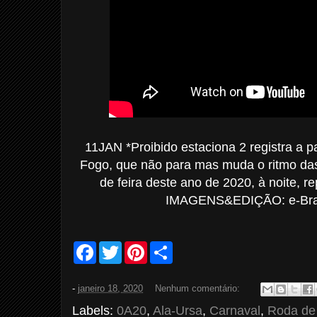
11JAN *Proibido estaciona 2 registra a
Fogo, que não para mas muda o ritmo da
de feira deste ano de 2020, à noite, r
IMAGENS&EDIÇÃO: e-Bras
F
T
P
S
a
w
i
h
c
i
n
a
e
t
t
r
-
janeiro 18, 2020
Nenhum comentário:
b
t
e
e
o
e
r
Labels:
0A20
,
Ala-Ursa
,
Carnaval
,
Roda de
o
r
e