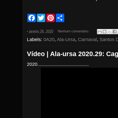
F
T
P
S
a
w
i
h
c
i
n
a
e
t
t
r
-
janeiro 26, 2020
Nenhum comentário:
b
t
e
e
o
e
r
Labels:
0A20
,
Ala-Ursa
,
Carnaval
,
Santos 
o
r
e
k
s
t
Vídeo | Ala-ursa 2020.29: Ca
2020.......................................