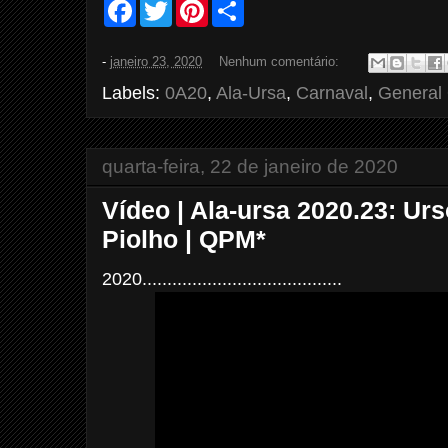
F
T
P
S
a
w
i
h
c
i
n
a
e
t
t
r
-
janeiro 23, 2020
Nenhum comentário:
b
t
e
e
o
e
r
Labels:
0A20
,
Ala-Ursa
,
Carnaval
,
General 
o
r
e
k
s
t
quarta-feira, 22 de janeiro de 2020
Vídeo | Ala-ursa 2020.23: Ur
Piolho | QPM*
2020........................................