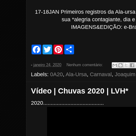
17-18JAN Primeiros registros da Ala-urs
sua *alegria contagiante, dia e 
IMAGENS&EDIÇÃO: e-Bras
F
T
P
S
a
w
i
h
c
i
n
a
e
t
t
r
-
janeiro 24, 2020
Nenhum comentário:
b
t
e
e
o
e
r
Labels:
0A20
,
Ala-Ursa
,
Carnaval
,
Joaquim 
o
r
e
k
s
t
Vídeo | Chuvas 2020 | LVH*
2020........................................