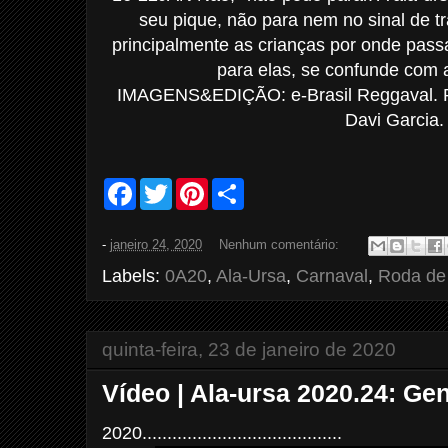
seu pique, não para nem no sinal de t
principalmente as crianças por onde pass
para elas, se confunde com 
IMAGENS&EDIÇÃO: e-Brasil Reggaval.
Davi Garcia.
F
T
P
S
a
w
i
h
c
i
n
a
e
t
t
r
-
janeiro 24, 2020
Nenhum comentário:
b
t
e
e
o
e
r
Labels:
0A20
,
Ala-Ursa
,
Carnaval
,
Roda de
o
r
e
k
s
t
quinta-feira, 23 de janeiro de 2020
Vídeo | Ala-ursa 2020.24: Ge
2020........................................