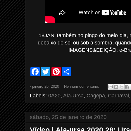
18JAN Também no pingo do meio-dia, n
debaixo de sol ou sob a sombra, quand
IMAGENS&EDIÇÃO: e-Bras
F
T
P
S
a
w
i
h
c
i
n
a
e
t
t
r
-
janeiro 26, 2020
Nenhum comentário:
b
t
e
e
o
e
r
Labels:
0A20
,
Ala-Ursa
,
Cagepa
,
Carnaval
o
r
e
k
s
t
sábado, 25 de janeiro de 2020
Vídeo | Ala-ursa 2020.28: Urs