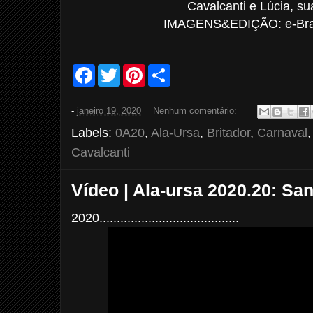
Cavalcanti e Lúcia, s
IMAGENS&EDIÇÃO: e-Bras
F
T
P
S
a
w
i
h
c
i
n
a
e
t
t
r
-
janeiro 19, 2020
Nenhum comentário:
b
t
e
e
o
e
r
Labels:
0A20
,
Ala-Ursa
,
Britador
,
Carnaval
o
r
e
k
s
Cavalcanti
t
Vídeo | Ala-ursa 2020.20: Sa
2020........................................