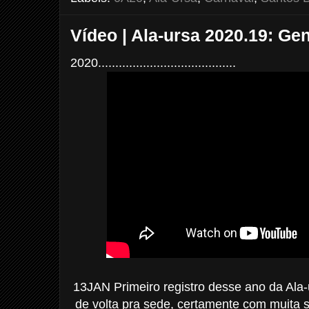
o
r
e
k
s
t
Vídeo | Ala-ursa 2020.19: Ge
2020........................................
13JAN Primeiro registro desse ano da Ala-
de volta pra sede, certamente com muita s