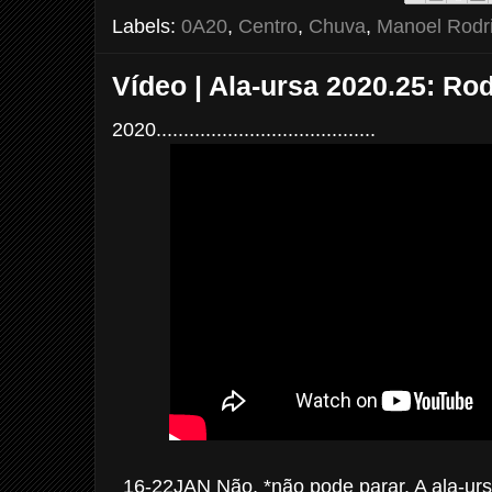
o
e
r
Labels:
0A20
,
Centro
,
Chuva
,
Manoel Rodr
o
r
e
k
s
t
Vídeo | Ala-ursa 2020.25: Ro
2020........................................
16-22JAN Não, *não pode parar. A ala-ur