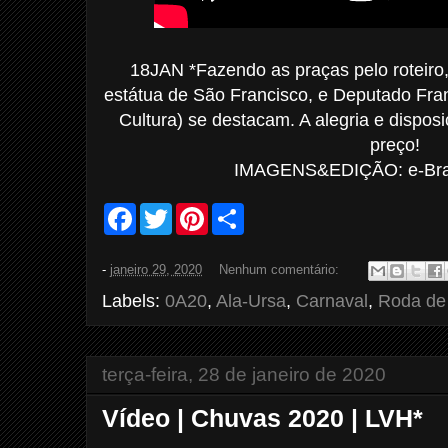
18JAN *Fazendo as praças pelo roteiro
estátua de São Francisco, e Deputado Fra
Cultura) se destacam. A alegria e dispos
preço!
IMAGENS&EDIÇÃO: e-Bras
F
T
P
S
a
w
i
h
c
i
n
a
e
t
t
r
-
janeiro 29, 2020
Nenhum comentário:
b
t
e
e
o
e
r
Labels:
0A20
,
Ala-Ursa
,
Carnaval
,
Roda de
o
r
e
k
s
t
terça-feira, 28 de janeiro de 2020
Vídeo | Chuvas 2020 | LVH*