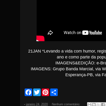
21JAN *Levando a vida com humor, regis
ano e como parte da popu
IMAGENS&EDIÇÃO: e-Bras
IMAGENS: Grupo Banda Marcial, via Wh
Esperança-PB, via F
F
T
P
S
a
w
i
h
c
i
n
a
e
t
t
r
-
janeiro 24, 2020
Nenhum comentário:
b
t
e
e