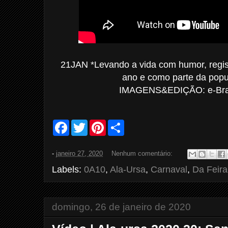
21JAN *Levando a vida com humor, regis
ano e como parte da popu
IMAGENS&EDIÇÃO: e-Bras
F
T
P
S
a
w
i
h
c
i
n
a
e
t
t
r
-
janeiro 27, 2020
Nenhum comentário:
b
t
e
e
o
e
r
Labels:
0A10
,
Ala-Ursa
,
Carnaval
,
Da Feira
o
r
e
k
s
t
domingo, 26 de janeiro de 2020