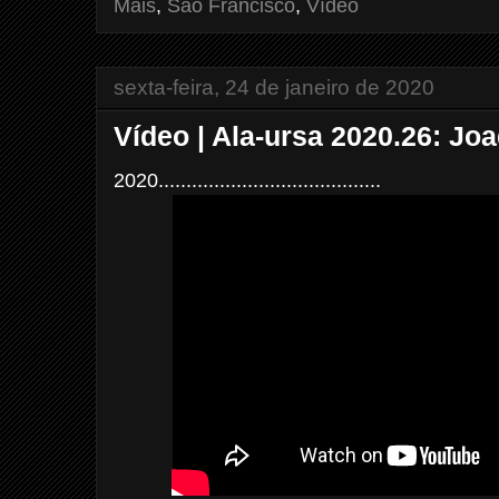
Mais
,
São Francisco
,
Vídeo
t
sexta-feira, 24 de janeiro de 2020
Vídeo | Ala-ursa 2020.26: Jo
2020........................................