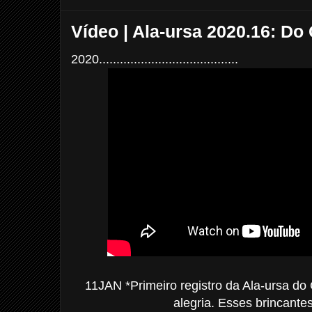
k
s
t
Vídeo | Ala-ursa 2020.16: Do 
2020........................................
11JAN *Primeiro registro da Ala-ursa do 
alegria. Esses brincant