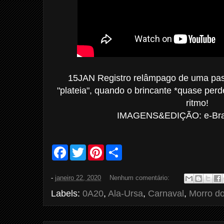
15JAN Registro relâmpago de uma p
"plateia", quando o brincante *quase pe
ritmo!
IMAGENS&EDIÇÃO: e-Bras
F
T
P
S
a
w
i
h
c
i
n
a
e
t
t
r
-
janeiro 22, 2020
Nenhum comentário:
b
t
e
e
o
e
r
Labels:
0A20
,
Ala-Ursa
,
Carnaval
,
Morro do
o
r
e
k
s
t