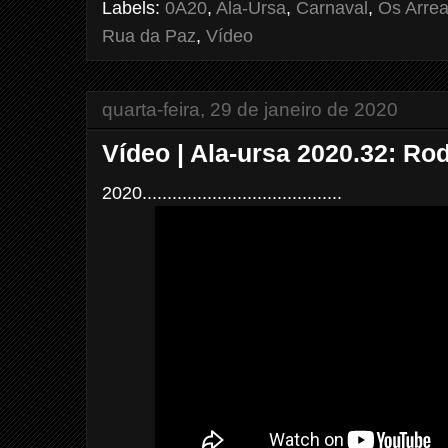
Labels:
0A20
,
Ala-Ursa
,
Carnaval
,
Os Arre
o
r
e
k
s
Rua da Paz
,
Vídeo
t
quarta-feira, 29 de janeiro de 2020
Vídeo | Ala-ursa 2020.32: Ro
2020........................................