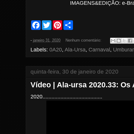
IMAGENS&EDIÇÃO: e-Bras
F
T
P
S
a
w
i
h
c
i
n
a
e
t
t
r
-
janeiro 31, 2020
Nenhum comentário:
b
t
e
e
o
e
r
Labels:
0A20
,
Ala-Ursa
,
Carnaval
,
Umbura
o
r
e
k
s
t
quinta-feira, 30 de janeiro de 2020
Vídeo | Ala-ursa 2020.33: Os
2020........................................