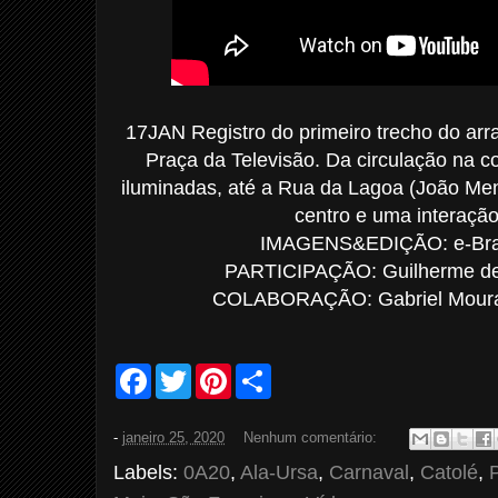
17JAN Registro do primeiro trecho do arr
Praça da Televisão. Da circulação na 
iluminadas, até a Rua da Lagoa (João Me
centro e uma interação
IMAGENS&EDIÇÃO: e-Bras
PARTICIPAÇÃO: Guilherme de
COLABORAÇÃO: Gabriel Moura 
F
T
P
S
a
w
i
h
c
i
n
a
e
t
t
r
-
janeiro 25, 2020
Nenhum comentário:
b
t
e
e
o
e
r
Labels:
0A20
,
Ala-Ursa
,
Carnaval
,
Catolé
,
o
r
e
k
s