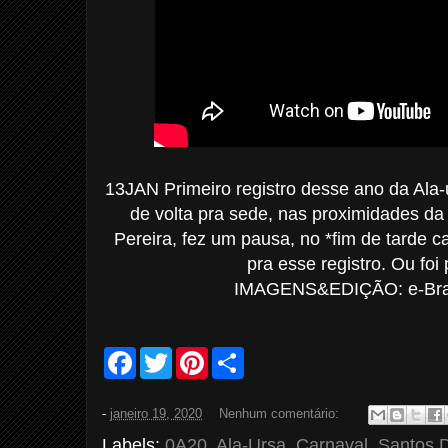
13JAN Primeiro registro desse ano da Ala
de volta pra sede, nas proximidades d
Pereira, fez um pausa, no *fim de tarde 
pra esse registro. Ou foi
IMAGENS&EDIÇÃO: e-Bras
F
T
P
S
a
w
i
h
c
i
n
a
e
t
t
r
-
janeiro 19, 2020
Nenhum comentário:
b
t
e
e
o
e
r
Labels:
0A20
,
Ala-Ursa
,
Carnaval
,
Santos 