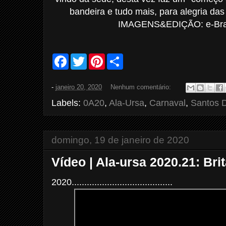
bandeira e tudo mais, para alegria das
IMAGENS&EDIÇÃO: e-Bras
F
T
P
S
a
w
i
h
c
i
n
a
e
t
t
r
-
janeiro 20, 2020
Nenhum comentário:
b
t
e
e
o
e
r
Labels:
0A20
,
Ala-Ursa
,
Carnaval
,
Santos 
o
r
e
k
s
t
domingo, 19 de janeiro de 2020
Vídeo | Ala-ursa 2020.21: Bri
2020........................................