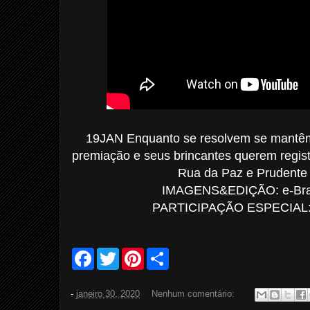
19JAN Enquanto se resolvem se mant
premiação e seus brincantes querem regis
Rua da Paz e Prudente 
IMAGENS&EDIÇÃO: e-Bras
PARTICIPAÇÃO ESPECIAL: P
F
T
P
S
a
w
i
h
c
i
n
a
e
t
t
r
-
janeiro 30, 2020
Nenhum comentário:
b
t
e
e
o
e
r