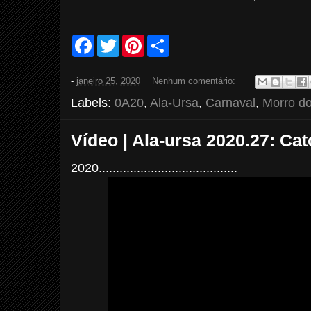
F
T
P
S
a
w
i
h
c
i
n
a
e
t
t
r
-
janeiro 25, 2020
Nenhum comentário:
b
t
e
e
o
e
r
Labels:
0A20
,
Ala-Ursa
,
Carnaval
,
Morro do
o
r
e
k
s
t
Vídeo | Ala-ursa 2020.27: Cat
2020........................................