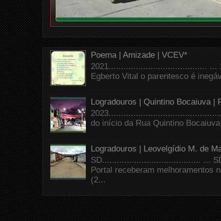
Poema | Amizade | VCEV*
2021.......................................
Egberto Vital o parentesco é inegáve
Logradouros | Quintino Bocaiuva |
2023.......................................
do início da Rua Quintino Bocaiuva
Logradouros | Leovelgídio M. de Ma
SD.......................................
Portal receberam melhoramentos n
(2...