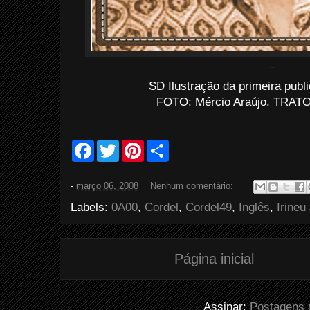
...
SD Ilustração da primeira pub
FOTO: Mércio Araújo. TRATO:
F
T
P
S
a
w
i
h
c
i
n
a
e
t
t
r
-
março 06, 2008
Nenhum comentário:
b
t
e
e
o
e
r
Labels:
0A00
,
Cordel
,
Cordel49
,
Inglês
,
Irineu 
o
r
e
k
s
t
Página inicial
Assinar:
Postagens 