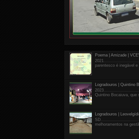
Poema | Amizade | VCE
2021........................
parentesco é inegável e a
Logradouros | Quintino 
2023........................
Quintino Bocaiuva, que 
Logradouros | Leovelgíd
SD.........................
melhoramentos na gestão