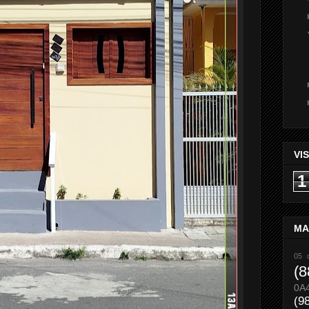
VI
1
MA
05 
(8
0A
(9