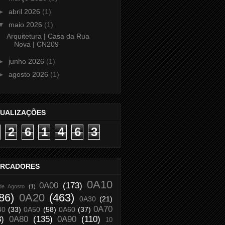
►
abril 2026
(1)
▼
maio 2026
(1)
Arquitetura | Casa da Rua
Nova | CN209
►
junho 2026
(1)
►
agosto 2026
(1)
SUALIZAÇÕES
2
6
1
4
6
3
RCADORES
0A10
0A00
(173)
de Agosto
(1)
86)
0A20
(463)
0A30
(21)
0A70
40
(33)
0A50
(58)
0A60
(37)
8)
0A80
(135)
0A90
(110)
10