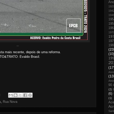
An
192
194
194
195
195
196
197
19
197
198
...
(23
sta mais recente, depois de uma reforma.
(10)
TO&TRATO: Evaldo Brasil.
19
20
(17
Ano
(13
Ano
90 
(2)
(6)
o:
(1)
a
,
Rua Nova
Ace
Acr
San