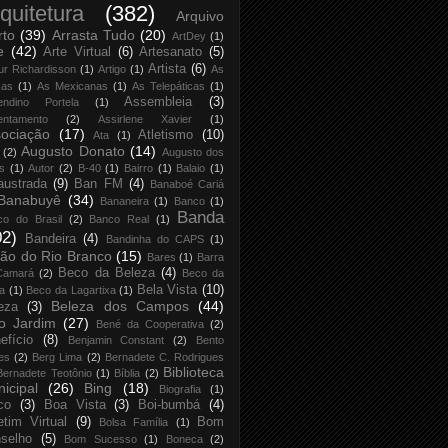
quitetura
(382)
Arquivo
rto
(39)
Arrasta Tudo
(20)
ArtDey
(1)
e
(42)
Arte Virtual
(6)
Artesanato
(5)
Artista
(6)
ur Richardisson
(1)
Artigo
(1)
As
xas
(1)
As Mexicanas
(1)
As Telepáticas
(1)
Assembleia
(3)
endino Portela
(1)
entamento
(2)
Assirlene Xavier
(1)
ociação
(17)
Atletismo
(10)
Ata
(1)
Augusto Donato
(14)
(2)
Augusto dos
s
(1)
Autor
(2)
B-40
(1)
Bairro
(1)
Balaio
(1)
austrada
(9)
Ban FM
(4)
Banaboé Cariá
Banabuyê
(34)
Bananeira
(1)
Banco
(1)
Banda
co do Brasil
(2)
Banco Real
(1)
02)
Bandeira
(4)
Bandinha do CAPS
(1)
ão do Rio Branco
(15)
Bares
(1)
Barra
Beco da Beleza
(4)
Camará
(2)
Beco da
Bela Vista
(10)
ja
(1)
Beco da Lagartixa
(1)
Beleza dos Campos
(44)
eza
(3)
o Jardim
(27)
Bené da Cooperativa
(2)
efício
(8)
Benjamin Constant
(2)
Bento
es
(2)
Berg Lima
(2)
Bernadete C. Rodrigues
Biblioteca
Bernadete Teotônio
(1)
Bíblia
(2)
icipal
(26)
Bing
(18)
Biografia
(1)
co
(3)
Boa Vista
(3)
Boi-bumbá
(4)
etim Virtual
(9)
Bom
Bolsa Família
(1)
selho
(5)
Bom Sucesso
(1)
Boneca
(2)