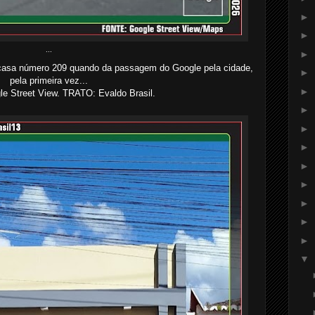
►
►
...
►
casa número 209 quando da passagem do Google pela cidade,
►
pela primeira vez...
►
 Street View. TRATO: Evaldo Brasil.
►
►
►
►
►
►
►
►
▼