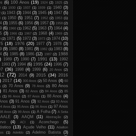
100 Anos
(19)
os
(6)
1924
(2)
1925
(2)
1940
(3)
9
(1)
1930
(1)
1937
(1)
1939
(1)
1943
(3)
1944
(3)
1945
(4)
1947
(5)
2
(1)
1950
(5)
1951
(7)
8
(1)
1952
(2)
1953
(1)
4
(3)
1955
(6)
1956
(9)
1957
(3)
1958
(2)
9
(6)
1962
(5)
1963
(7)
1964
(4)
1960
(1)
5
(3)
1968
(4)
1966
(1)
1967
(2)
1969
(2)
1971
(5)
1972
(3)
1974
(10)
0
(2)
1973
(2)
75
(18)
1976
(20)
1977
(7)
1978
(3)
9
(9)
1980
(8)
1981
(9)
1983
(8)
1982
(1)
1988
4
(5)
1985
(8)
1986
(12)
1987
(2)
)
1991
(13)
1989
(7)
1990
(7)
1992
1995
(24)
1993
(7)
1994
(6)
1996
(7)
97
(36)
1998
(4)
1999
(6)
20 Anos
(2)
12
(72)
2015
(34)
2016
2014
(9)
)
2017
(14)
50 Anos
(4)
300 Anos
(2)
60
80 Anos
70 Anos
(9)
s
(2)
78 Anos
(2)
)
81 Anos
(3)
82 Anos
(2)
84 Anos
(2)
85
88 Anos
(4)
s
(1)
86 Anos
(2)
87 Anos
(1)
Anos
(3)
91 Anos
(3)
92 Anos
(1)
93 Anos
97 Anos
94 Anos
(1)
95 Anos
(1)
96 Anos
(1)
A Folha
(7)
98 Anos
(2)
99 Anos
(1)
A Seita
AALE
(3)
AAQM
(11)
Abstração
(2)
rvo
(4)
Aconchego
(5)
ACI
(1)
óstico
(13)
Açude Velho
(11)
Adailton
Adelmo Batista
(3)
tos
(1)
Adeildo
(2)