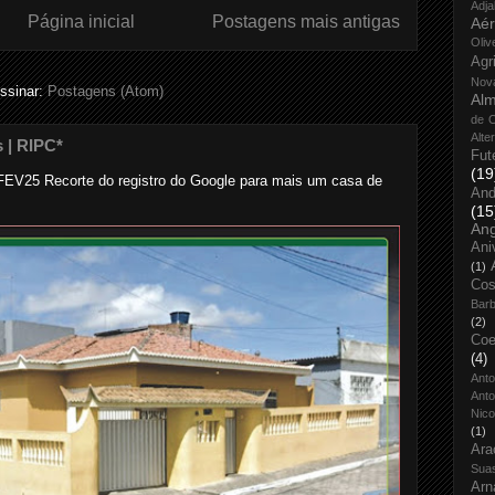
Adja
Página inicial
Postagens mais antigas
Aé
Oliv
Agr
Nov
ssinar:
Postagens (Atom)
Alm
de O
Alte
s | RIPC*
Fut
(19
..... ... FEV25 Recorte do registro do Google para mais um casa de
And
(15
An
Ani
(1)
Cos
Bar
(2)
Coe
(4)
Ant
Anto
Nico
(1)
Ara
Sua
Arn