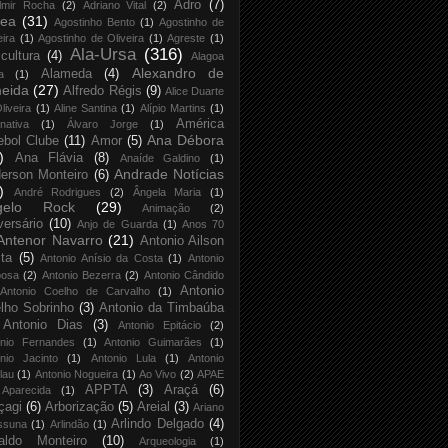
Adro
(7)
lmir Rocha
(2)
Adriano Vital
(2)
rea
(31)
Agostinho Bento
(1)
Agostinho de
eira
(1)
Agostinho de Oliveira
(1)
Agreste
(1)
Ala-Ursa
(316)
icultura
(4)
Alagoa
Alexandro de
Alameda
(4)
a
(1)
eida
(27)
Alfredo Régis
(9)
Alice Duarte
liveira
(1)
Aline Santina
(1)
Alípio Martins
(1)
América
rnativa
(1)
Álvaro Jorge
(1)
Ana Débora
ebol Clube
(11)
Amor
(5)
)
Ana Flávia
(8)
Anaíde Galdino
(1)
Andrade Notícias
erson Monteiro
(6)
)
André Rodrigues
(2)
Ângela Maria
(1)
gelo Rock
(29)
Animação
(2)
versário
(10)
Anjo de Guarda
(1)
Anos 70
Antenor Navarro
(21)
Antonio Ailson
ta
(5)
Antonio Anísio da Costa
(1)
Antonio
bosa
(2)
Antonio Bezerra
(2)
Antonio Cândido
Antonio
Antonio Coelho de Carvalho
(1)
lho Sobrinho
(3)
Antonio da Timbaúba
Antonio Dias
(3)
Antonio Epitácio
(2)
onio Fernandes
(1)
Antonio Guimarães
(1)
nio Jacinto
(1)
Antonio Lula
(1)
Antonio
lau
(1)
Antonio Nogueira
(1)
Ao Vivo
(2)
APAE
APPTA
(3)
Araçá
(6)
Aparecida
(1)
çagi
(6)
Arborização
(5)
Areial
(3)
Ariano
Arlindo Delgado
(4)
ssuna
(1)
Arlindão
(1)
aldo Monteiro
(10)
Arqueologia
(1)