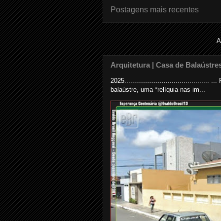
Postagens mais recentes
A
Arquitetura | Casa de Balaústre
2025......................................
balaústre, uma *relíquia nas im...