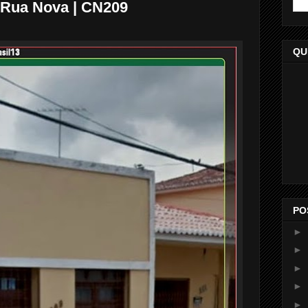
a Rua Nova | CN209
QU
PO
►
►
►
►
►