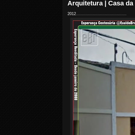
Arquitetura | Casa d
2012..........................................