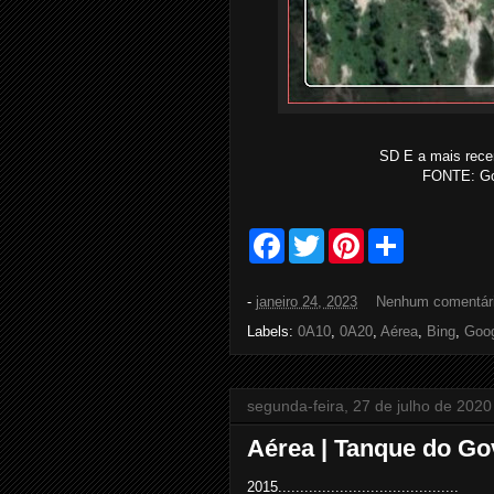
SD E a mais recen
FONTE: Go
F
T
P
S
a
w
i
h
c
i
n
a
e
t
t
r
-
janeiro 24, 2023
Nenhum comentár
b
t
e
e
o
e
r
Labels:
0A10
,
0A20
,
Aérea
,
Bing
,
Goo
o
r
e
k
s
t
segunda-feira, 27 de julho de 2020
Aérea | Tanque do Go
2015.........................................