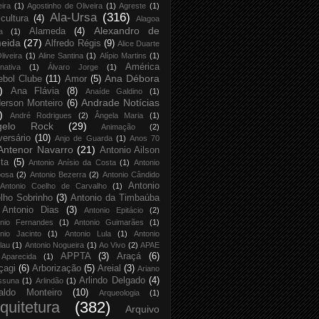
eira
(1)
Agostinho de Oliveira
(1)
Agreste
(1)
Ala-Ursa
(316)
icultura
(4)
Alagoa
Alexandro de
Alameda
(4)
a
(1)
eida
(27)
Alfredo Régis
(9)
Alice Duarte
liveira
(1)
Aline Santina
(1)
Alípio Martins
(1)
América
rnativa
(1)
Álvaro Jorge
(1)
Ana Débora
ebol Clube
(11)
Amor
(5)
)
Ana Flávia
(8)
Anaíde Galdino
(1)
Andrade Notícias
erson Monteiro
(6)
)
André Rodrigues
(2)
Ângela Maria
(1)
gelo Rock
(29)
Animação
(2)
versário
(10)
Anjo de Guarda
(1)
Anos 70
Antenor Navarro
(21)
Antonio Ailson
ta
(5)
Antonio Anísio da Costa
(1)
Antonio
bosa
(2)
Antonio Bezerra
(2)
Antonio Cândido
Antonio
Antonio Coelho de Carvalho
(1)
lho Sobrinho
(3)
Antonio da Timbaúba
Antonio Dias
(3)
Antonio Epitácio
(2)
onio Fernandes
(1)
Antonio Guimarães
(1)
nio Jacinto
(1)
Antonio Lula
(1)
Antonio
lau
(1)
Antonio Nogueira
(1)
Ao Vivo
(2)
APAE
APPTA
(3)
Araçá
(6)
Aparecida
(1)
çagi
(6)
Arborização
(5)
Areial
(3)
Ariano
Arlindo Delgado
(4)
ssuna
(1)
Arlindão
(1)
aldo Monteiro
(10)
Arqueologia
(1)
quitetura
(382)
Arquivo