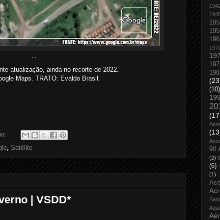
194
194
195
195
196
197
19
...
197
te atualização, ainda no recorte de 2022.
198
ogle Maps. TRATO: Evaldo Brasil.
(23
(10)
19
20
(17
Ano
(13
io:
Ano
gle
,
Satélite
90 
(2)
(6)
(1)
Ace
Acr
verno | VSDD*
San
Adja
Aé