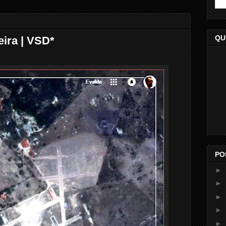
QU
eira | VSD*
PO
►
►
►
►
►