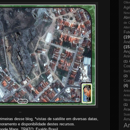
Oliv
Agr
Nov
Alm
de O
Alte
Fut
(19
And
(15
An
Ani
(1)
Cos
Bar
(2)
Coe
(4)
Ant
Anto
Nico
(1)
Ara
...
Sua
meiras desse blog, *vistas de satélite em diversas datas,
Arn
Ar
oramento e disponibilidade destes recursos.
ogle Maps. TRATO: Evaldo Brasil.