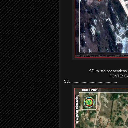
SD *Visto por serviços 
FONTE: Go
SD..........................................