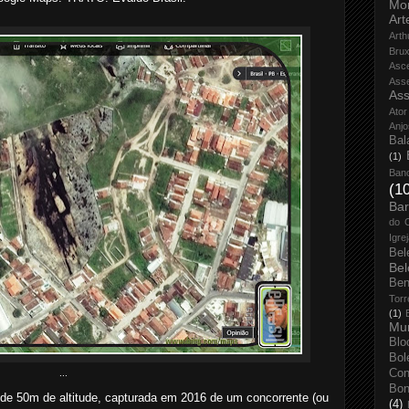
Mo
Art
Arth
Bru
Asc
Ass
Ass
Ator
Anjo
Bal
(1)
Ban
(1
Bar
do 
Igre
Bel
Bel
Ben
Torr
(1)
Mun
Blo
Bol
Con
...
Bo
 de 50m de altitude, capturada em 2016 de um concorrente (ou
(4)