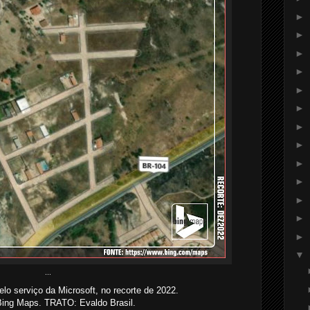
►
►
►
►
►
►
►
►
►
►
►
►
►
▼
...
o serviço da Microsoft, no recorte de 2022.
ing Maps. TRATO: Evaldo Brasil.