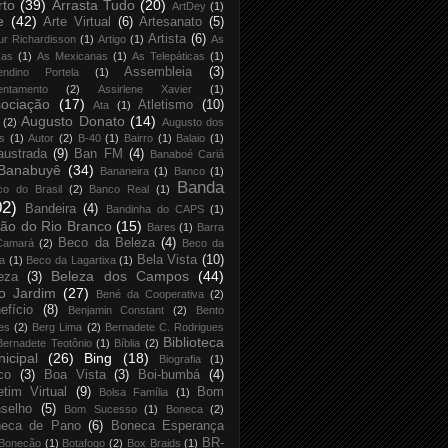
rto
(39)
Arrasta Tudo
(20)
ArtDey
(1)
e
(42)
Arte Virtual
(6)
Artesanato
(5)
Artista
(6)
ur Richardisson
(1)
Artigo
(1)
As
xas
(1)
As Mexicanas
(1)
As Telepáticas
(1)
Assembleia
(3)
endino Portela
(1)
entamento
(2)
Assirlene Xavier
(1)
ociação
(17)
Atletismo
(10)
Ata
(1)
Augusto Donato
(14)
(2)
Augusto dos
s
(1)
Autor
(2)
B-40
(1)
Bairro
(1)
Balaio
(1)
austrada
(9)
Ban FM
(4)
Banaboé Cariá
Banabuyê
(34)
Bananeira
(1)
Banco
(1)
Banda
co do Brasil
(2)
Banco Real
(1)
02)
Bandeira
(4)
Bandinha do CAPS
(1)
ão do Rio Branco
(15)
Bares
(1)
Barra
Beco da Beleza
(4)
Camará
(2)
Beco da
Bela Vista
(10)
ja
(1)
Beco da Lagartixa
(1)
Beleza dos Campos
(44)
eza
(3)
o Jardim
(27)
Bené da Cooperativa
(2)
efício
(8)
Benjamin Constant
(2)
Bento
es
(2)
Berg Lima
(2)
Bernadete C. Rodrigues
Biblioteca
Bernadete Teotônio
(1)
Bíblia
(2)
icipal
(26)
Bing
(18)
Biografia
(1)
co
(3)
Boa Vista
(3)
Boi-bumbá
(4)
etim Virtual
(9)
Bom
Bolsa Família
(1)
selho
(5)
Bom Sucesso
(1)
Boneca
(2)
neca de Pano
(6)
Boneca Esperança
BR-
Bonecão
(1)
Botafogo
(2)
Box Braids
(1)