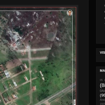
VI
MA
05 
(8
0A
(9
An
192