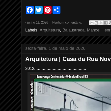
F
T
P
S
a
w
i
h
c
i
n
a
e
t
t
r
-
junho 11, 2026
Nenhum comentário:
b
t
e
e
o
e
r
Labels:
Arquitetura
,
Balaustrada
,
Manoel Henr
o
r
e
k
s
t
sexta-feira, 1 de maio de 2026
Arquitetura | Casa da Rua Nov
2012..........................................