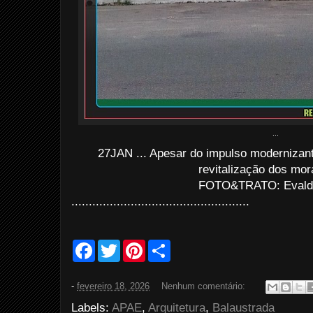
...
27JAN ... Apesar do impulso modernizant
revitalização dos mo
FOTO&TRATO: Evaldo
...................................................
F
T
P
S
a
w
i
h
c
i
n
a
e
t
t
r
-
fevereiro 18, 2026
Nenhum comentário:
b
t
e
e
o
e
r
Labels:
APAE
,
Arquitetura
,
Balaustrada
o
r
e