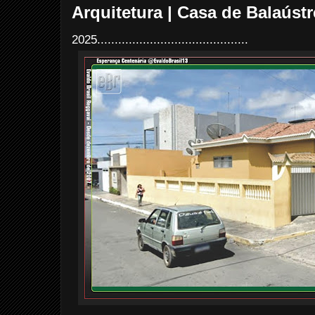
Arquitetura | Casa de Balaústr
2025...........................................
...