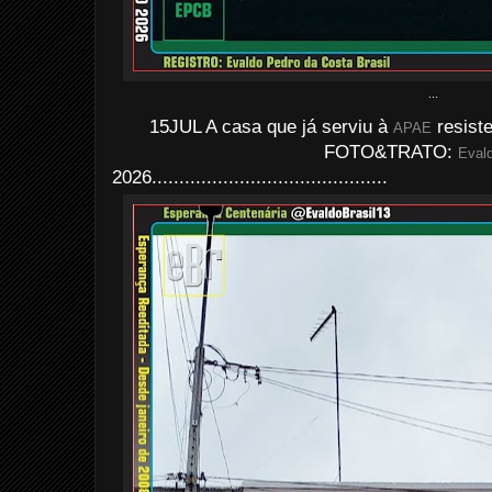
...
15JUL A casa que já serviu à
resiste
APAE
FOTO&TRATO:
Evald
2026...........................................