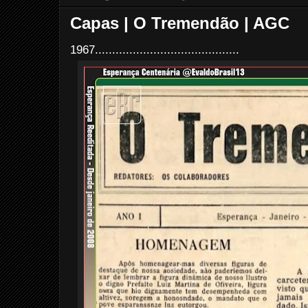
Capas | O Tremendão | AGC
1967..........................................