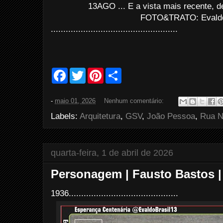
13AGO ... E a vista mais recente, 
FOTO&TRATO: Evaldo 
...................................................
F
T
P
S
a
w
i
h
c
i
n
a
e
t
t
r
-
maio 01, 2026
Nenhum comentário:
b
t
e
e
o
e
r
Labels:
Arquitetura
,
GSV
,
João Pessoa
,
Rua 
o
r
e
k
s
t
quarta-feira, 1 de abril de 2026
Personagem | Fausto Bastos |
1936............................................