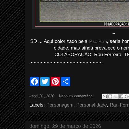
...
SD ... Aqui colorizado pela
, seria h
IA da Meta
cidade, mas ainda prevalece o nom
COLABORAÇÃO: Rau Ferreira. TRA
...................................................
F
T
P
S
a
w
i
h
c
i
n
a
e
t
t
r
-
abril 01, 2026
Nenhum comentário:
b
t
e
e
o
e
r
Labels:
Personagem
,
Personalidade
,
Rau Ferr
o
r
e
k
s
t
domingo, 29 de março de 2026