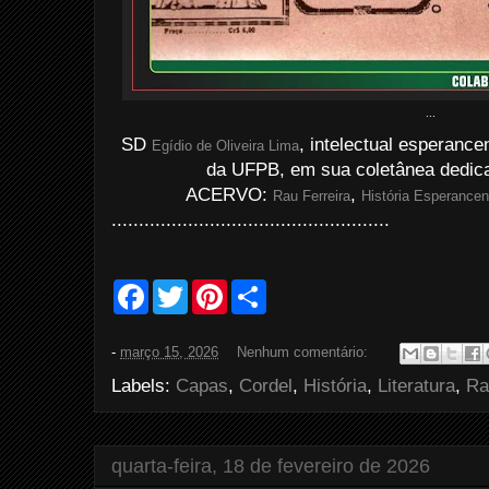
...
SD
, intelectual esperance
Egídio de Oliveira Lima
da UFPB, em sua coletânea dedic
ACERVO:
,
Rau Ferreira
História Esperance
...................................................
F
T
P
S
a
w
i
h
c
i
n
a
e
t
t
r
-
março 15, 2026
Nenhum comentário:
b
t
e
e
o
e
r
Labels:
Capas
,
Cordel
,
História
,
Literatura
,
Ra
o
r
e
k
s
t
quarta-feira, 18 de fevereiro de 2026