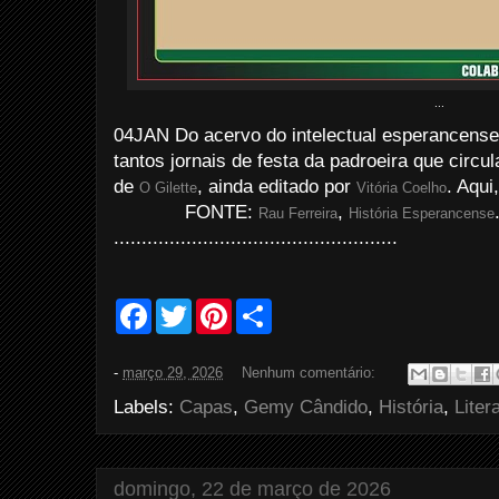
...
04JAN
Do acervo do intelectual esperancense
tantos jornais de festa da padroeira que circ
de
, ainda editado por
. Aqui
O Gilette
Vitória Coelho
FONTE:
,
Rau Ferreira
História Esperancense
...................................................
F
T
P
S
a
w
i
h
c
i
n
a
e
t
t
r
-
março 29, 2026
Nenhum comentário:
b
t
e
e
o
e
r
Labels:
Capas
,
Gemy Cândido
,
História
,
Liter
o
r
e
k
s
t
domingo, 22 de março de 2026