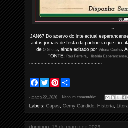
...
JAN67 Do acervo do intelectual esperancens
tantos jornais de festa da padroeira que circ
de
, ainda editado por
. 
O Gilette
Vitória Coelho
FONTE:
,
Rau Ferreira
História Esperancense
...................................................
F
T
P
S
a
w
i
h
c
i
n
a
e
t
t
r
-
março 22, 2026
Nenhum comentário:
b
t
e
e
o
e
r
Labels:
Capas
,
Gemy Cândido
,
História
,
Liter
o
r
e
k
s
t
domingo, 15 de março de 2026