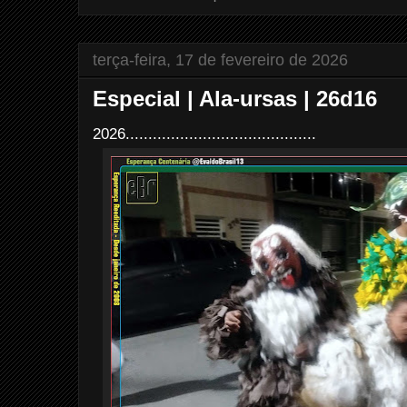
k
s
t
terça-feira, 17 de fevereiro de 2026
Especial | Ala-ursas | 26d16
2026..........................................