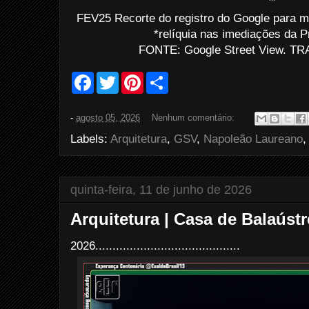
FEV25 Recorte do registro do Google para m
*relíquia nas imediações da P
FONTE: Google Street View. TRA
F
T
P
S
a
w
i
h
c
i
n
a
e
t
t
r
-
agosto 05, 2026
Nenhum comentário:
b
t
e
e
o
e
r
Labels:
Arquitetura
,
GSV
,
Napoleão Laureano
o
r
e
k
s
t
quinta-feira, 11 de junho de 2026
Arquitetura | Casa de Balaúst
2026..........................................