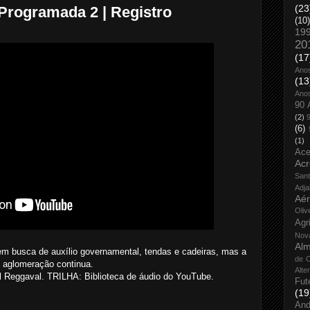
(23
Programada 2 | Registro
(10)
19
20
(17
Ano
(13
Ano
90 
(2)
(6)
(1)
Ace
Acr
San
Adja
Aé
Oliv
Agr
Nov
Alm
em busca de auxílio governamental, tendas e cadeiras, mas a
de O
aglomeração continua.
Alte
eggaval. TRILHA: Biblioteca de áudio do YouTube.
Fut
(19
And