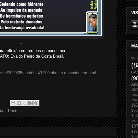
VI
1
...
MA
ra reflexão em tempos de pandemia.
O: Evaldo Pedro da Costa Brasil.
05 
(8
0A
.com/2020/05/cordel-c49-209-abraco-reprimido-em.html
(9
An
192
194
194
o:
195
195
tura
,
Poema
196
197
19
197
198