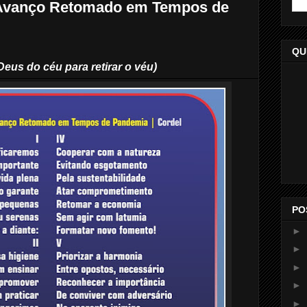
 Avanço Retomado em Tempos de
QU
Deus do céu para retirar o véu)
PO
►
►
►
►
►