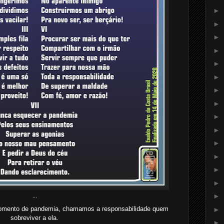
►
►
►
►
►
►
►
►
►
►
►
►
►
►
►
...
omento de pandemia, chamamos a responsabilidade quem
►
sobreviver a ela.
►