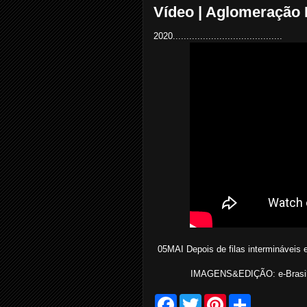
Vídeo | Aglomeração 
2020........................................
05MAI Depois de filas intermináveis 
IMAGENS&EDIÇÃO: e-Brasil R
F
T
P
S