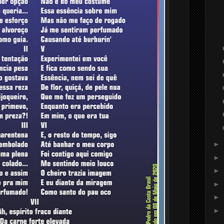
►
►
►
►
►
►