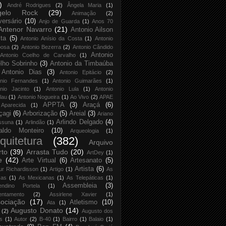
)
André Rodrigues
(2)
Ângela Maria
(1)
gelo Rock
(29)
Animação
(2)
versário
(10)
Anjo de Guarda
(1)
Anos 70
Antenor Navarro
(21)
Antonio Ailson
ta
(5)
Antonio Anísio da Costa
(1)
Antonio
bosa
(2)
Antonio Bezerra
(2)
Antonio Cândido
Antonio
Antonio Coelho de Carvalho
(1)
lho Sobrinho
(3)
Antonio da Timbaúba
Antonio Dias
(3)
Antonio Epitácio
(2)
onio Fernandes
(1)
Antonio Guimarães
(1)
nio Jacinto
(1)
Antonio Lula
(1)
Antonio
lau
(1)
Antonio Nogueira
(1)
Ao Vivo
(2)
APAE
APPTA
(3)
Araçá
(6)
Aparecida
(1)
çagi
(6)
Arborização
(5)
Areial
(3)
Ariano
Arlindo Delgado
(4)
ssuna
(1)
Arlindão
(1)
aldo Monteiro
(10)
Arqueologia
(1)
quitetura
(382)
Arquivo
rto
(39)
Arrasta Tudo
(20)
ArtDey
(1)
e
(42)
Arte Virtual
(6)
Artesanato
(5)
Artista
(6)
ur Richardisson
(1)
Artigo
(1)
As
xas
(1)
As Mexicanas
(1)
As Telepáticas
(1)
Assembleia
(3)
endino Portela
(1)
entamento
(2)
Assirlene Xavier
(1)
ociação
(17)
Atletismo
(10)
Ata
(1)
Augusto Donato
(14)
(2)
Augusto dos
s
(1)
Autor
(2)
B-40
(1)
Bairro
(1)
Balaio
(1)