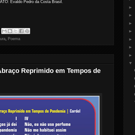
O: Evaldo Pedro da Costa Brasil.
►
►
►
►
tura
,
Poema
►
►
►
▼
Abraço Reprimido em Tempos de