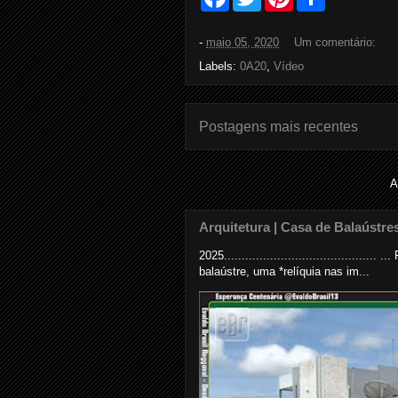
a
w
i
h
c
i
n
a
e
t
t
r
-
maio 05, 2020
Um comentário:
b
t
e
e
o
e
r
Labels:
0A20
,
Vídeo
o
r
e
k
s
t
Postagens mais recentes
A
Arquitetura | Casa de Balaústre
2025......................................
balaústre, uma *relíquia nas im...