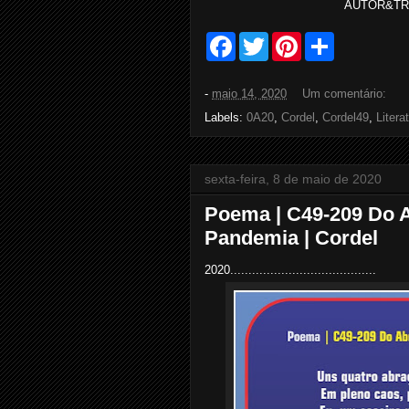
AUTOR&TRAT
F
T
P
S
a
w
i
h
c
i
n
a
e
t
t
r
-
maio 14, 2020
Um comentário:
b
t
e
e
o
e
r
Labels:
0A20
,
Cordel
,
Cordel49
,
Litera
o
r
e
k
s
t
sexta-feira, 8 de maio de 2020
Poema | C49-209 Do 
Pandemia | Cordel
2020........................................