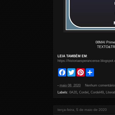
08MAI Primei
TEXTO&TRAT
LEIA TAMBÉM EM
:
https://historiaesperancense.blogspot
F
T
P
S
a
w
i
h
c
i
n
a
e
t
t
r
-
maio 08, 2020
Nenhum comentári
b
t
e
e
o
e
r
Labels:
0A20
,
Cordel
,
Cordel49
,
Litera
o
r
e
k
s
t
terça-feira, 5 de maio de 2020