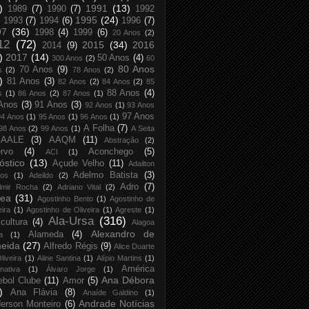
)
1991
(13)
1989
(7)
1990
(7)
1992
1995
(24)
1993
(7)
1994
(6)
1996
(7)
97
(36)
1998
(4)
1999
(6)
20 Anos
(2)
12
(72)
2015
(34)
2016
2014
(9)
)
2017
(14)
50 Anos
(4)
300 Anos
(2)
60
80 Anos
70 Anos
(9)
s
(2)
78 Anos
(2)
)
81 Anos
(3)
82 Anos
(2)
84 Anos
(2)
85
88 Anos
(4)
s
(1)
86 Anos
(2)
87 Anos
(1)
Anos
(3)
91 Anos
(3)
92 Anos
(1)
93 Anos
97 Anos
94 Anos
(1)
95 Anos
(1)
96 Anos
(1)
A Folha
(7)
98 Anos
(2)
99 Anos
(1)
A Seita
AALE
(3)
AAQM
(11)
Abstração
(2)
rvo
(4)
Aconchego
(5)
ACI
(1)
óstico
(13)
Açude Velho
(11)
Adailton
Adelmo Batista
(3)
tos
(1)
Adeildo
(2)
Adro
(7)
lmir Rocha
(2)
Adriano Vital
(2)
rea
(31)
Agostinho Bento
(1)
Agostinho de
eira
(1)
Agostinho de Oliveira
(1)
Agreste
(1)
Ala-Ursa
(316)
icultura
(4)
Alagoa
Alexandro de
Alameda
(4)
a
(1)
eida
(27)
Alfredo Régis
(9)
Alice Duarte
liveira
(1)
Aline Santina
(1)
Alípio Martins
(1)
América
rnativa
(1)
Álvaro Jorge
(1)
Ana Débora
ebol Clube
(11)
Amor
(5)
)
Ana Flávia
(8)
Anaíde Galdino
(1)
Andrade Notícias
erson Monteiro
(6)