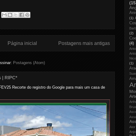
(15
An
Ani
(1)
Cos
Bar
(2)
Coe
Página inicial
Postagens mais antigas
(4)
Ant
Anto
Nico
ssinar:
Postagens (Atom)
(1)
Ara
Sua
s | RIPC*
Arn
Ar
..... ... FEV25 Recorte do registro do Google para mais um casa de
Mo
Art
Arth
Bru
Asc
Ass
Ass
Ator
Anjo