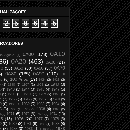
SUALIZAÇÕES
2
5
8
6
4
5
RCADORES
0A10
0A00
(173)
de Agosto
(1)
86)
0A20
(463)
0A30
(21)
0A70
40
(33)
0A50
(58)
0A60
(37)
8)
0A80
(135)
0A90
(110)
10
100 Anos
(19)
os
(6)
1924
(2)
1925
(2)
1940
(3)
9
(1)
1930
(1)
1937
(1)
1939
(1)
1943
(3)
1944
(3)
1945
(4)
1947
(5)
2
(1)
1950
(5)
1951
(7)
8
(1)
1952
(2)
1953
(1)
4
(3)
1955
(6)
1956
(9)
1957
(3)
1958
(2)
9
(6)
1962
(5)
1963
(7)
1964
(4)
1960
(1)
5
(3)
1968
(4)
1966
(1)
1967
(2)
1969
(2)
1971
(5)
1972
(3)
1974
(10)
0
(2)
1973
(2)
75
(18)
1976
(20)
1977
(7)
1978
(3)
9
(9)
1980
(8)
1981
(9)
1983
(8)
1982
(1)
1988
4
(5)
1985
(8)
1986
(12)
1987
(2)