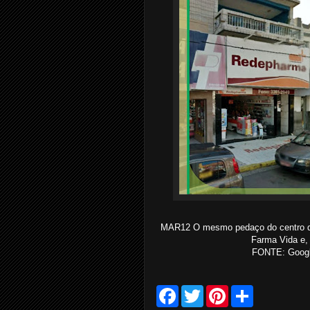
MAR12 O mesmo pedaço do centro da
Farma Vida e,
FONTE: Google
F
T
P
S
a
w
i
h