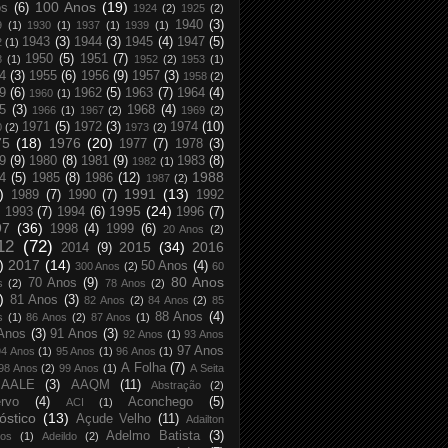
100 Anos
(19)
os
(6)
1924
(2)
1925
(2)
1940
(3)
9
(1)
1930
(1)
1937
(1)
1939
(1)
1943
(3)
1944
(3)
1945
(4)
1947
(5)
2
(1)
1950
(5)
1951
(7)
8
(1)
1952
(2)
1953
(1)
4
(3)
1955
(6)
1956
(9)
1957
(3)
1958
(2)
9
(6)
1962
(5)
1963
(7)
1964
(4)
1960
(1)
5
(3)
1968
(4)
1966
(1)
1967
(2)
1969
(2)
1971
(5)
1972
(3)
1974
(10)
0
(2)
1973
(2)
75
(18)
1976
(20)
1977
(7)
1978
(3)
9
(9)
1980
(8)
1981
(9)
1983
(8)
1982
(1)
1988
4
(5)
1985
(8)
1986
(12)
1987
(2)
)
1991
(13)
1989
(7)
1990
(7)
1992
1995
(24)
1993
(7)
1994
(6)
1996
(7)
97
(36)
1998
(4)
1999
(6)
20 Anos
(2)
12
(72)
2015
(34)
2016
2014
(9)
)
2017
(14)
50 Anos
(4)
300 Anos
(2)
60
80 Anos
70 Anos
(9)
s
(2)
78 Anos
(2)
)
81 Anos
(3)
82 Anos
(2)
84 Anos
(2)
85
88 Anos
(4)
s
(1)
86 Anos
(2)
87 Anos
(1)
Anos
(3)
91 Anos
(3)
92 Anos
(1)
93 Anos
97 Anos
94 Anos
(1)
95 Anos
(1)
96 Anos
(1)
A Folha
(7)
98 Anos
(2)
99 Anos
(1)
A Seita
AALE
(3)
AAQM
(11)
Abstração
(2)
rvo
(4)
Aconchego
(5)
ACI
(1)
óstico
(13)
Açude Velho
(11)
Adailton
Adelmo Batista
(3)
tos
(1)
Adeildo
(2)