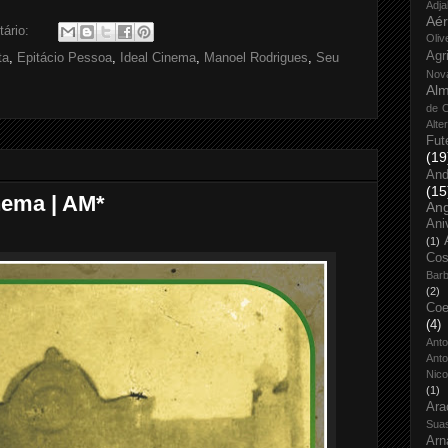
Adja
Aé
ário:
Oliv
Agr
ta
,
Epitácio Pessoa
,
Ideal Cinema
,
Manoel Rodrigues
,
Seu
Nov
Alm
de O
Alte
Fut
(19
And
(15
inema | AM*
An
Ani
(1)
Cos
Bar
(2)
Coe
(4)
Ant
Anto
Nico
(1)
Ara
Sua
Arn