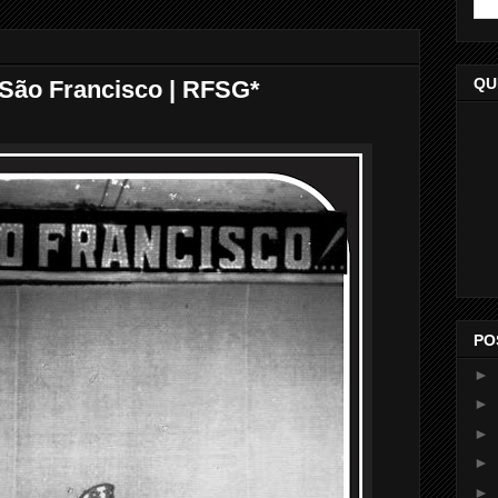
QU
 São Francisco | RFSG*
PO
►
►
►
►
►