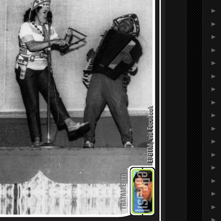
►
►
►
►
►
►
►
►
►
►
►
►
►
►
►
►
►