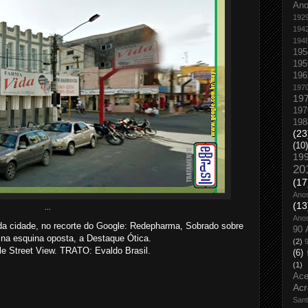
An
192
194
194
195
195
196
197
19
197
198
(23
(10)
19
20
(17
Ano
(13
...
Ano
 cidade, no recorte do Google: Redepharma, Sobrado sobre
90 
 na esquina oposta, a Destaque Ótica.
(2)
 Street View. TRATO: Evaldo Brasil.
(6)
(1)
Ace
Acr
San