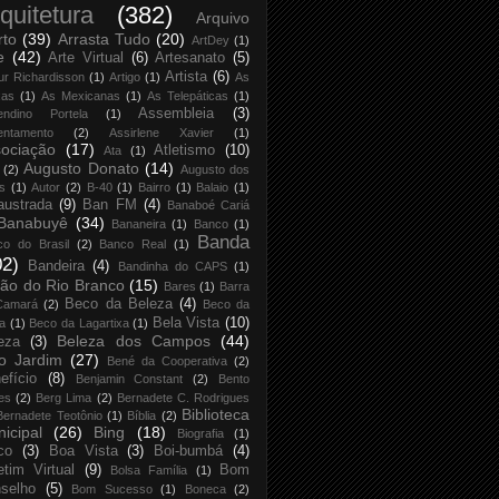
quitetura
(382)
Arquivo
rto
(39)
Arrasta Tudo
(20)
ArtDey
(1)
e
(42)
Arte Virtual
(6)
Artesanato
(5)
Artista
(6)
ur Richardisson
(1)
Artigo
(1)
As
xas
(1)
As Mexicanas
(1)
As Telepáticas
(1)
Assembleia
(3)
endino Portela
(1)
entamento
(2)
Assirlene Xavier
(1)
ociação
(17)
Atletismo
(10)
Ata
(1)
Augusto Donato
(14)
(2)
Augusto dos
s
(1)
Autor
(2)
B-40
(1)
Bairro
(1)
Balaio
(1)
austrada
(9)
Ban FM
(4)
Banaboé Cariá
Banabuyê
(34)
Bananeira
(1)
Banco
(1)
Banda
co do Brasil
(2)
Banco Real
(1)
02)
Bandeira
(4)
Bandinha do CAPS
(1)
ão do Rio Branco
(15)
Bares
(1)
Barra
Beco da Beleza
(4)
Camará
(2)
Beco da
Bela Vista
(10)
ja
(1)
Beco da Lagartixa
(1)
Beleza dos Campos
(44)
eza
(3)
o Jardim
(27)
Bené da Cooperativa
(2)
efício
(8)
Benjamin Constant
(2)
Bento
es
(2)
Berg Lima
(2)
Bernadete C. Rodrigues
Biblioteca
Bernadete Teotônio
(1)
Bíblia
(2)
icipal
(26)
Bing
(18)
Biografia
(1)
co
(3)
Boa Vista
(3)
Boi-bumbá
(4)
etim Virtual
(9)
Bom
Bolsa Família
(1)
selho
(5)
Bom Sucesso
(1)
Boneca
(2)