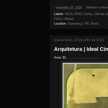
c
i
n
a
e
t
t
r
-
setembro 10, 2016
Nenhum coment
b
t
e
e
o
e
r
Labels:
0A10
,
0A30
,
Centro
,
Didi de Li
o
r
e
Titico
,
Urbana
k
s
Location:
Esperança, PB, Brasil
t
quarta-feira, 22 de julho de 2015
Arquitetura | Ideal C
Anos 30...................................