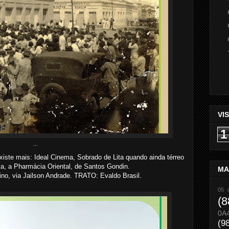
VI
1
...
iste mais: Ideal Cinema, Sobrado de Lita quando ainda térreo
ta, a Pharmácia Oriental, de Santos Gondin.
MA
no, via Jailson Andrade. TRATO: Evaldo Brasil.
05 
(8
0A
(9