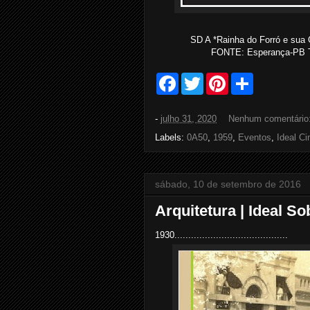
SD A *Rainha do Forró e sua 
FONTE: Esperança-PB Te
F
T
P
S
a
w
i
h
c
i
n
a
e
t
t
r
-
julho 31, 2020
Nenhum comentário
b
t
e
e
o
e
r
Labels:
0A50
,
1959
,
Eventos
,
Ideal C
o
r
e
k
s
t
sábado, 10 de setembro de 2016
Arquitetura | Ideal S
1930.........................................