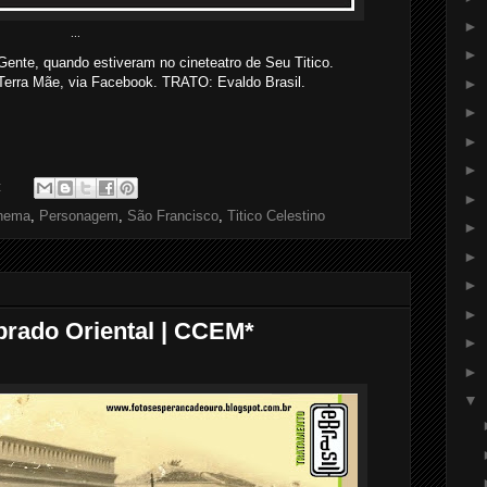
►
...
►
Gente, quando estiveram no cineteatro de Seu Titico.
rra Mãe, via Facebook. TRATO: Evaldo Brasil.
►
►
►
►
:
►
inema
,
Personagem
,
São Francisco
,
Titico Celestino
►
►
►
►
obrado Oriental | CCEM*
►
►
▼