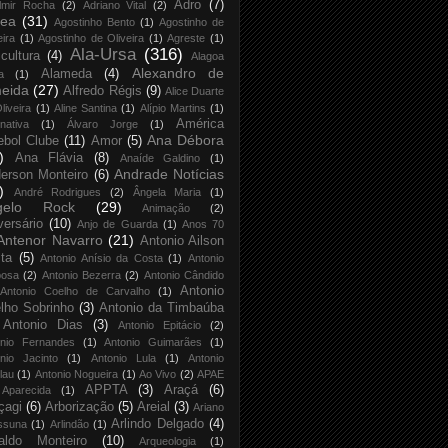
Adro
(7)
lmir Rocha
(2)
Adriano Vital
(2)
rea
(31)
Agostinho Bento
(1)
Agostinho de
eira
(1)
Agostinho de Oliveira
(1)
Agreste
(1)
Ala-Ursa
(316)
icultura
(4)
Alagoa
Alexandro de
Alameda
(4)
a
(1)
eida
(27)
Alfredo Régis
(9)
Alice Duarte
liveira
(1)
Aline Santina
(1)
Alípio Martins
(1)
América
rnativa
(1)
Álvaro Jorge
(1)
Ana Débora
ebol Clube
(11)
Amor
(5)
)
Ana Flávia
(8)
Anaíde Galdino
(1)
Andrade Notícias
erson Monteiro
(6)
)
André Rodrigues
(2)
Ângela Maria
(1)
gelo Rock
(29)
Animação
(2)
versário
(10)
Anjo de Guarda
(1)
Anos 70
Antenor Navarro
(21)
Antonio Ailson
ta
(5)
Antonio Anísio da Costa
(1)
Antonio
bosa
(2)
Antonio Bezerra
(2)
Antonio Cândido
Antonio
Antonio Coelho de Carvalho
(1)
lho Sobrinho
(3)
Antonio da Timbaúba
Antonio Dias
(3)
Antonio Epitácio
(2)
onio Fernandes
(1)
Antonio Guimarães
(1)
nio Jacinto
(1)
Antonio Lula
(1)
Antonio
lau
(1)
Antonio Nogueira
(1)
Ao Vivo
(2)
APAE
APPTA
(3)
Araçá
(6)
Aparecida
(1)
çagi
(6)
Arborização
(5)
Areial
(3)
Ariano
Arlindo Delgado
(4)
ssuna
(1)
Arlindão
(1)
aldo Monteiro
(10)
Arqueologia
(1)