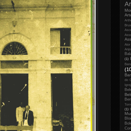
Ar
Mo
Art
Arth
Bru
Asc
Ass
Ass
Ator
Anjo
Bal
(1)
Ban
(1
Bar
do 
Igre
Bel
Bel
Ben
Torr
(1)
Mun
Blo
Bol
Con