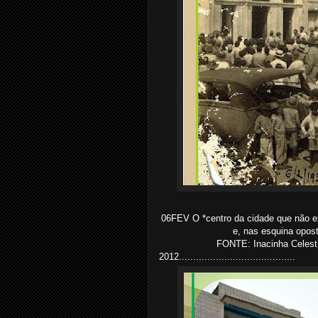
06FEV O *centro da cidade que não ex
e, nas esquina opos
FONTE: Inacinha Celesti
2012.........................................