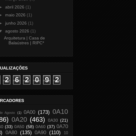
►
abril 2026
(1)
►
maio 2026
(1)
►
junho 2026
(1)
▼
agosto 2026
(1)
Arquitetura | Casa de
Balaústres | RIPC*
SUALIZAÇÕES
2
6
2
0
9
2
RCADORES
0A10
0A00
(173)
de Agosto
(1)
86)
0A20
(463)
0A30
(21)
0A70
40
(33)
0A50
(58)
0A60
(37)
8)
0A80
(135)
0A90
(110)
10