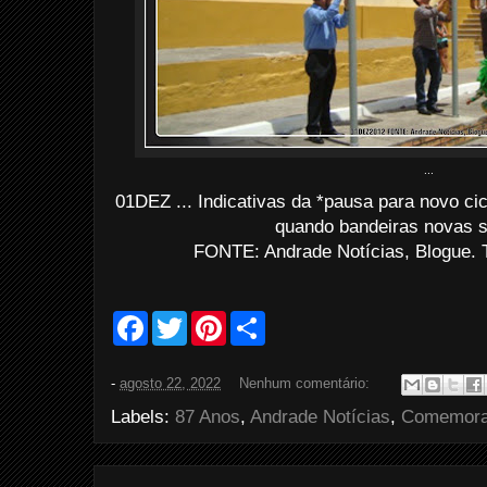
...
01DEZ ... Indicativas da *pausa para novo cic
quando bandeiras novas s
FONTE: Andrade Notícias, Blogue. 
F
T
P
S
a
w
i
h
c
i
n
a
e
t
t
r
-
agosto 22, 2022
Nenhum comentário:
b
t
e
e
o
e
r
Labels:
87 Anos
,
Andrade Notícias
,
Comemor
o
r
e
k
s
t