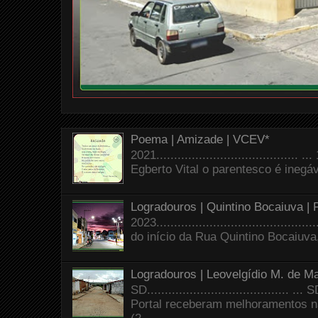
Poema | Amizade | VCEV*
2021.......................................
Egberto Vital o parentesco é inegáve
Logradouros | Quintino Bocaiuva |
2023.......................................
do início da Rua Quintino Bocaiuva
Logradouros | Leovelgídio M. de Ma
SD.......................................
Portal receberam melhoramentos n