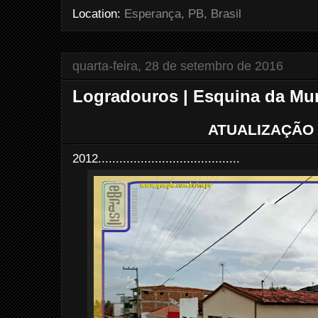
t
Location:
Esperança, PB, Brasil
quarta-feira, 28 de setembro de 2016
Logradouros | Esquina da Mur
ATUALIZAÇÃO 
2012........................................