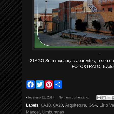
...
31AGO Sem mudanças aparentes, o seu ent
FOTO&TRATO: Evaldo 
F
T
P
S
a
w
i
h
c
i
n
a
e
t
t
r
-
fevereiro 11, 2017
Nenhum comentário:
b
t
e
e
o
e
r
Labels:
0A10
,
0A20
,
Arquitetura
,
GSV
,
Lírio V
o
r
e
k
s
Manoel
,
Umburanas