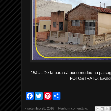
...
15JUL De lá para cá puco mudou na paisa
FOTO&TRATO: Evaldo 
F
T
P
S
a
w
i
h
c
i
n
a
e
t
t
r
-
setembro 28, 2016
Nenhum comentário:
b
t
e
e