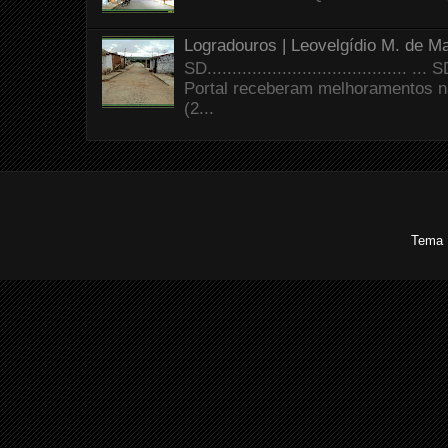
Logradouros | Leovelgídio M. de Ma
SD.......................................
Portal receberam melhoramentos n
(2...
Tema 