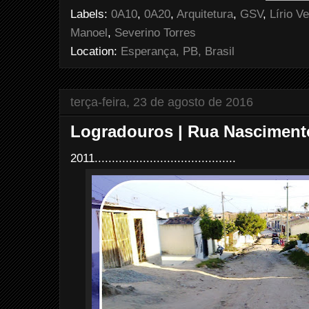
o
e
r
Labels:
0A10
,
0A20
,
Arquitetura
,
GSV
,
Lírio V
o
r
e
k
s
Manoel
,
Severino Torres
t
Location:
Esperança, PB, Brasil
terça-feira, 23 de agosto de 2016
Logradouros | Rua Nasciment
2011.........................................