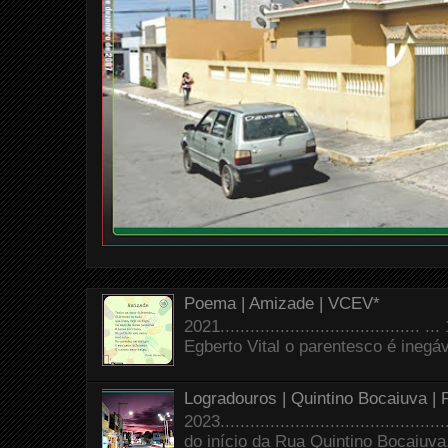
Poema | Amizade | VCEV*
2021.......................................
Egberto Vital o parentesco é inegáve
Logradouros | Quintino Bocaiuva |
2023.......................................
do início da Rua Quintino Bocaiuva