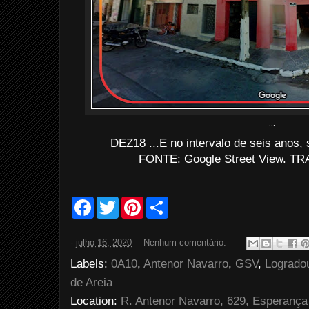
...
DEZ18 ...E no intervalo de seis anos,
FONTE: Google Street View. TRA
F
T
P
S
a
w
i
h
c
i
n
a
e
t
t
r
-
julho 16, 2020
Nenhum comentário:
b
t
e
e
o
e
r
Labels:
0A10
,
Antenor Navarro
,
GSV
,
Logrado
o
r
e
k
s
de Areia
t
Location:
R. Antenor Navarro, 629, Esperança 