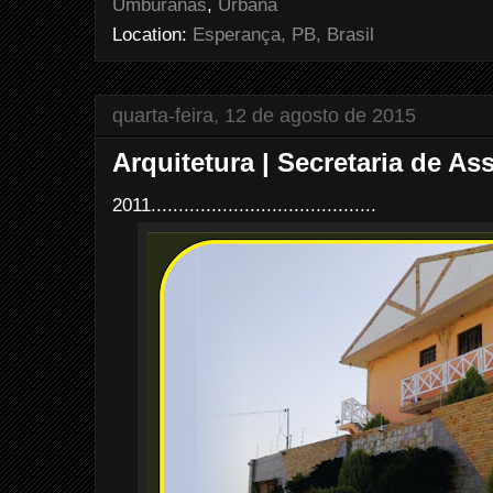
Umburanas
,
Urbana
t
Location:
Esperança, PB, Brasil
quarta-feira, 12 de agosto de 2015
Arquitetura | Secretaria de As
2011.........................................