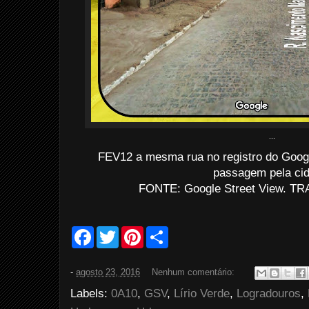
...
FEV12 a mesma rua no registro do Googl
passagem pela ci
FONTE: Google Street View. TRA
F
T
P
S
a
w
i
h
c
i
n
a
e
t
t
r
-
agosto 23, 2016
Nenhum comentário:
b
t
e
e
o
e
r
Labels:
0A10
,
GSV
,
Lírio Verde
,
Logradouros
,
o
r
e
k
s