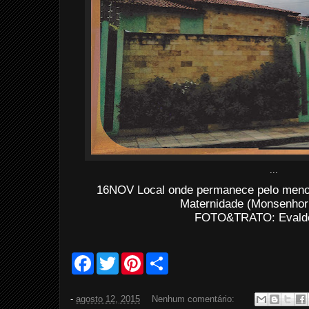
...
16NOV Local onde permanece pelo meno
Maternidade (Monsenhor 
FOTO&TRATO: Evaldo 
F
T
P
S
a
w
i
h
c
i
n
a
e
t
t
r
-
agosto 12, 2015
Nenhum comentário:
b
t
e
e