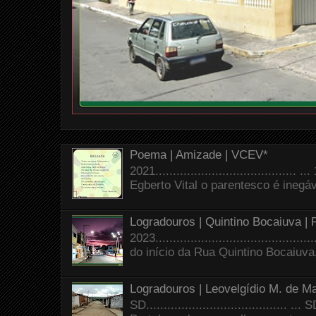
Poema | Amizade | VCEV*
2021.......................................
Egberto Vital o parentesco é inegáve
Logradouros | Quintino Bocaiuva |
2023.......................................
do início da Rua Quintino Bocaiuva
Logradouros | Leovelgídio M. de Ma
SD.......................................