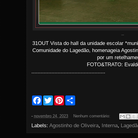
...
31OUT Vista do hall da unidade escolar *muni
Comunidade do Lagedão, homenageia Agostin
por um retelhame
FOTO&TRATO: Evaldo 
................................................
F
T
P
S
a
w
i
h
c
i
n
a
e
t
t
r
-
novembro 24, 2023
Nenhum comentário:
b
t
e
e
o
e
r
Labels:
Agostinho de Oliveira
,
Interna
,
Lagedã
o
r
e
k
s
t