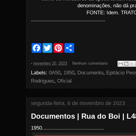
denominações, não dá pra
FONTE: Idem. TRATO
.................................................
F
T
P
S
a
w
i
h
c
i
n
a
e
t
t
r
-
novembro 10, 2023
Nenhum comentário:
b
t
e
e
o
e
r
Labels:
0A50
,
1950
,
Documento
,
Epitácio Pes
o
r
e
k
s
Rodrigues
,
Oficial
t
segunda-feira, 6 de novembro de 2023
Documentos | Rua do Boi | L4
1950.........................................