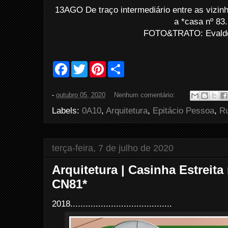
13AGO De traço intermediário entre as vizin
a *casa nº 83.
FOTO&TRATO: Evaldo 
F
T
P
S
a
w
i
h
c
i
n
a
e
t
t
r
-
outubro 05, 2020
Nenhum comentário:
b
t
e
e
o
e
r
Labels:
0A10
,
Arquitetura
,
Epitácio Pessoa
,
Ru
o
r
e
k
s
t
terça-feira, 7 de julho de 2020
Arquitetura | Casinha Estreita
CN81*
2018........................................