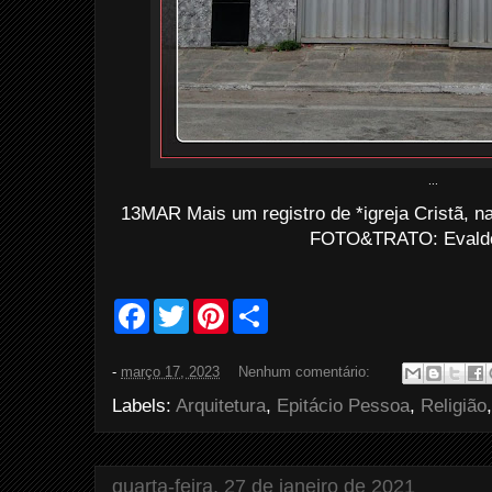
...
13MAR Mais um registro de *igreja Cristã, n
FOTO&TRATO: Evaldo 
F
T
P
S
a
w
i
h
c
i
n
a
e
t
t
r
-
março 17, 2023
Nenhum comentário:
b
t
e
e
o
e
r
Labels:
Arquitetura
,
Epitácio Pessoa
,
Religião
o
r
e
k
s
t
quarta-feira, 27 de janeiro de 2021