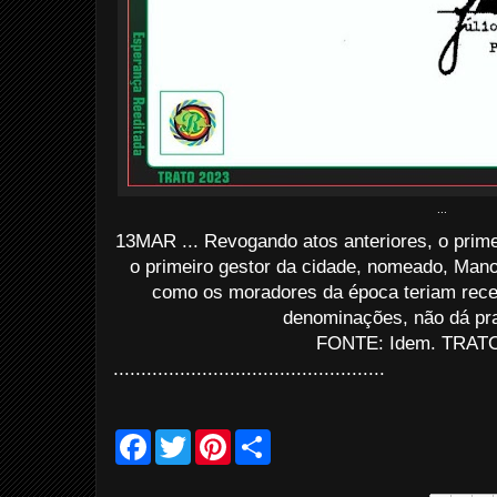
...
13MAR ... Revogando atos anteriores, o prime
o primeiro gestor da cidade, nomeado, Mano
como os moradores da época teriam rec
denominações, não dá pra
FONTE: Idem. TRATO
.................................................
F
T
P
S
a
w
i
h
c
i
n
a
e
t
t
r