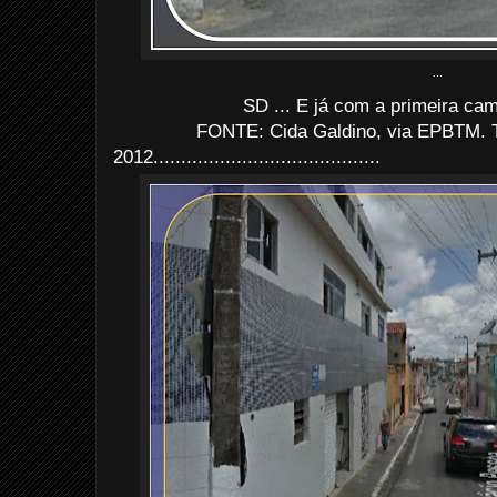
...
SD ... E já com a primeira cam
FONTE: Cida Galdino, via EPBTM. 
2012.........................................