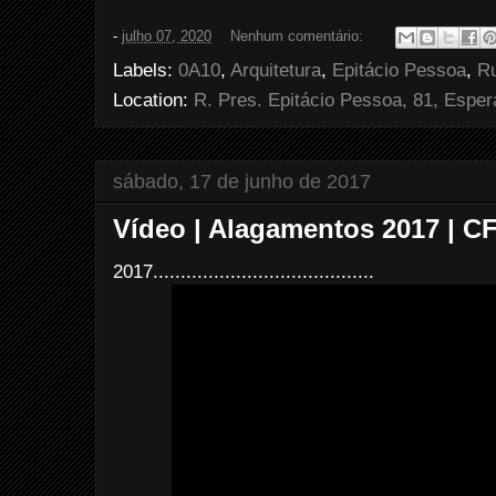
c
i
n
a
e
t
t
r
-
julho 07, 2020
Nenhum comentário:
b
t
e
e
o
e
r
Labels:
0A10
,
Arquitetura
,
Epitácio Pessoa
,
Ru
o
r
e
k
s
Location:
R. Pres. Epitácio Pessoa, 81, Esper
t
sábado, 17 de junho de 2017
Vídeo | Alagamentos 2017 | C
2017........................................