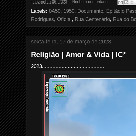
-
novembro 06, 2023
Nenhum comentário:
b
t
e
e
o
e
r
Labels:
0A50
,
1950
,
Documento
,
Epitácio Pes
o
r
e
k
s
Rodrigues
,
Oficial
,
Rua Centenário
,
Rua do Bo
t
sexta-feira, 17 de março de 2023
Religião | Amor & Vida | IC*
2023.........................................