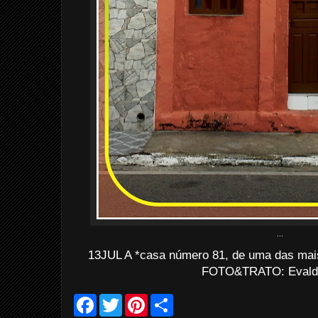
...
13JUL A *casa número 81, de uma das mais
FOTO&TRATO: Evaldo
F
T
P
S
a
w
i
h