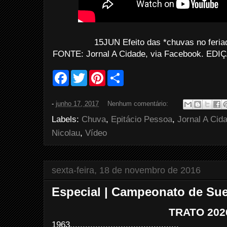
15JUN Efeito das *chuvas no feria
FONTE: Jornal A Cidade, via Facebook. EDIÇÃ
F
T
P
S
a
w
i
h
c
i
n
a
e
t
t
r
-
junho 17, 2017
Nenhum comentário:
b
t
e
e
o
e
r
Labels:
Chuva
,
Epitácio Pessoa
,
Jornal A Cid
o
r
e
k
s
Nicolau
,
Vídeo
t
sexta-feira, 18 de novembro de 2016
Especial | Campeonato de Sue
TRATO 202
1963...........................................