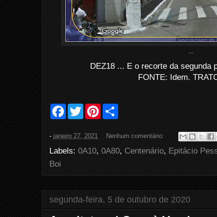
...
DEZ18 ... E o recorte da segunda
FONTE: Idem. TRATO
F
T
P
S
a
w
i
h
c
i
n
a
e
t
t
r
-
janeiro 27, 2021
Nenhum comentário:
b
t
e
e
o
e
r
Labels:
0A10
,
0A80
,
Centenário
,
Epitácio Pes
o
r
e
k
s
Boi
t
segunda-feira, 5 de outubro de 2020