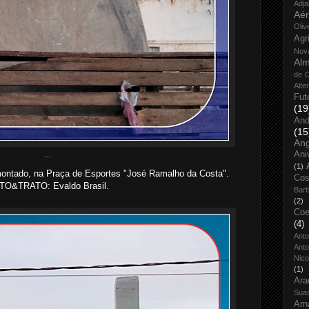
Adja
Aé
Oliv
Agr
Nov
Alm
de O
Alte
Fut
(19
And
(15
An
Ani
...
(1)
montado, na Praça de Esportes "José Ramalho da Costa".
Cos
TO&TRATO: Evaldo Brasil.
Bar
(2)
Coe
(4)
Ant
Anto
Nico
(1)
Ara
Sua
Arn