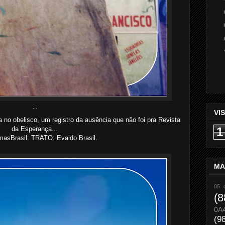
...
VI
no obelisco, um registro da ausência que não foi pra Revista
1
da Esperança...
asBrasil. TRATO: Evaldo Brasil.
MA
05 
(8
0A
(9