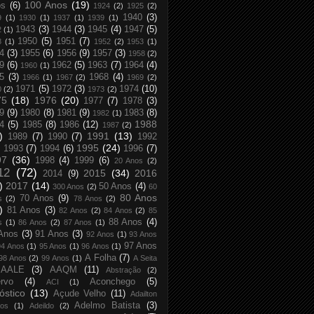
100 Anos
(19)
os
(6)
1924
(2)
1925
(2)
1940
(3)
9
(1)
1930
(1)
1937
(1)
1939
(1)
1943
(3)
1944
(3)
1945
(4)
1947
(5)
2
(1)
1950
(5)
1951
(7)
8
(1)
1952
(2)
1953
(1)
4
(3)
1955
(6)
1956
(9)
1957
(3)
1958
(2)
9
(6)
1962
(5)
1963
(7)
1964
(4)
1960
(1)
5
(3)
1968
(4)
1966
(1)
1967
(2)
1969
(2)
1971
(5)
1972
(3)
1974
(10)
0
(2)
1973
(2)
75
(18)
1976
(20)
1977
(7)
1978
(3)
9
(9)
1980
(8)
1981
(9)
1983
(8)
1982
(1)
1988
4
(5)
1985
(8)
1986
(12)
1987
(2)
)
1991
(13)
1989
(7)
1990
(7)
1992
1995
(24)
1993
(7)
1994
(6)
1996
(7)
97
(36)
1998
(4)
1999
(6)
20 Anos
(2)
12
(72)
2015
(34)
2016
2014
(9)
)
2017
(14)
50 Anos
(4)
300 Anos
(2)
60
80 Anos
70 Anos
(9)
s
(2)
78 Anos
(2)
)
81 Anos
(3)
82 Anos
(2)
84 Anos
(2)
85
88 Anos
(4)
s
(1)
86 Anos
(2)
87 Anos
(1)
Anos
(3)
91 Anos
(3)
92 Anos
(1)
93 Anos
97 Anos
94 Anos
(1)
95 Anos
(1)
96 Anos
(1)
A Folha
(7)
98 Anos
(2)
99 Anos
(1)
A Seita
AALE
(3)
AAQM
(11)
Abstração
(2)
rvo
(4)
Aconchego
(5)
ACI
(1)
óstico
(13)
Açude Velho
(11)
Adailton
Adelmo Batista
(3)
tos
(1)
Adeildo
(2)