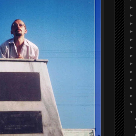
►
►
►
►
►
►
►
►
►
►
►
►
►
▼