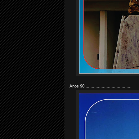
Anos 90......................................