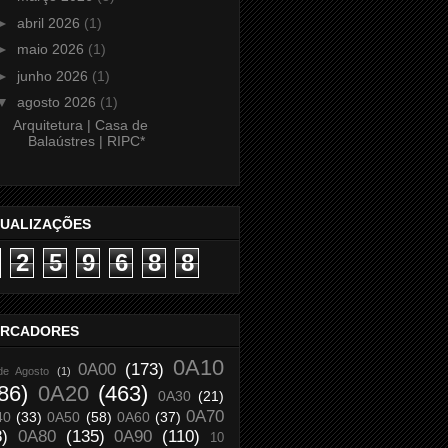
►
abril 2026
(1)
►
maio 2026
(1)
►
junho 2026
(1)
▼
agosto 2026
(1)
Arquitetura | Casa de
Balaústres | RIPC*
SUALIZAÇÕES
2
5
9
6
8
8
RCADORES
0A10
0A00
(173)
de Agosto
(1)
86)
0A20
(463)
0A30
(21)
0A70
40
(33)
0A50
(58)
0A60
(37)
8)
0A80
(135)
0A90
(110)
10