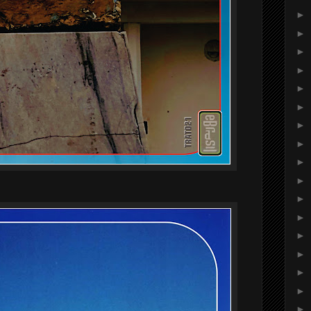
►
►
►
►
►
►
►
►
►
►
►
►
►
►
►
►
►