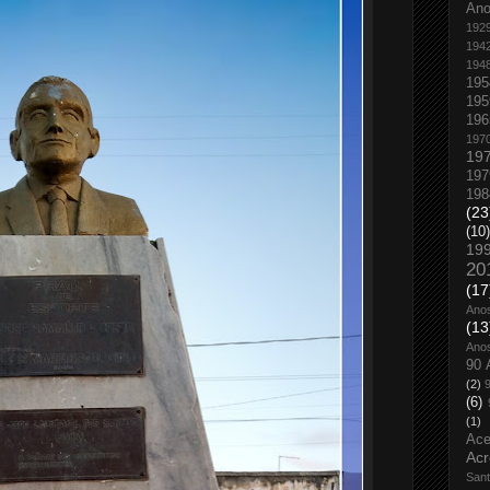
An
192
194
194
195
195
196
197
19
197
198
(23
(10)
19
20
(17
Ano
(13
Ano
90 
(2)
(6)
(1)
Ace
Acr
San