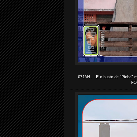
07JAN ... E o busto de "Piaba" 
FO
....................................................