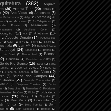
quitetura
(382)
Arquivo
rto
(39)
Arrasta Tudo
(20)
ArtDey
(1)
e
(42)
Arte Virtual
(6)
Artesanato
(5)
Artista
(6)
ur Richardisson
(1)
Artigo
(1)
As
xas
(1)
As Mexicanas
(1)
As Telepáticas
(1)
Assembleia
(3)
endino Portela
(1)
entamento
(2)
Assirlene Xavier
(1)
ociação
(17)
Atletismo
(10)
Ata
(1)
Augusto Donato
(14)
(2)
Augusto dos
s
(1)
Autor
(2)
B-40
(1)
Bairro
(1)
Balaio
(1)
austrada
(9)
Ban FM
(4)
Banaboé Cariá
Banabuyê
(34)
Bananeira
(1)
Banco
(1)
Banda
co do Brasil
(2)
Banco Real
(1)
02)
Bandeira
(4)
Bandinha do CAPS
(1)
ão do Rio Branco
(15)
Bares
(1)
Barra
Beco da Beleza
(4)
Camará
(2)
Beco da
Bela Vista
(10)
ja
(1)
Beco da Lagartixa
(1)
Beleza dos Campos
(44)
eza
(3)
o Jardim
(27)
Bené da Cooperativa
(2)
efício
(8)
Benjamin Constant
(2)
Bento
es
(2)
Berg Lima
(2)
Bernadete C. Rodrigues
Biblioteca
Bernadete Teotônio
(1)
Bíblia
(2)
icipal
(26)
Bing
(18)
Biografia
(1)
co
(3)
Boa Vista
(3)
Boi-bumbá
(4)
etim Virtual
(9)
Bom
Bolsa Família
(1)
selho
(5)
Bom Sucesso
(1)
Boneca
(2)