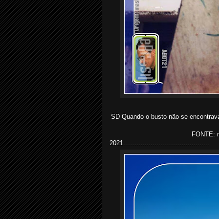
SD Quando o busto não se encontrava 
FONTE: m
2021............................................