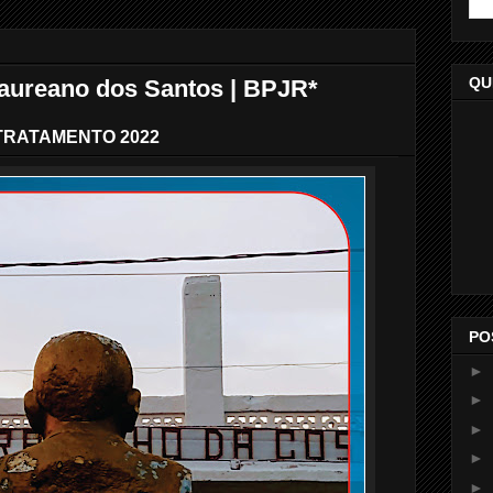
QU
aureano dos Santos | BPJR*
TRATAMENTO 2022
PO
►
►
►
►
►