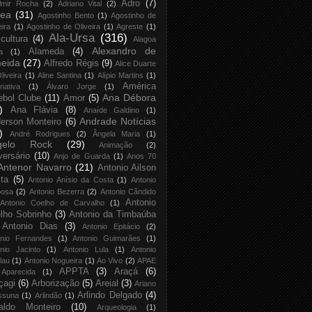
Adro
(7)
lmir Rocha
(2)
Adriano Vital
(2)
rea
(31)
Agostinho Bento
(1)
Agostinho de
eira
(1)
Agostinho de Oliveira
(1)
Agreste
(1)
Ala-Ursa
(316)
icultura
(4)
Alagoa
Alexandro de
Alameda
(4)
a
(1)
eida
(27)
Alfredo Régis
(9)
Alice Duarte
liveira
(1)
Aline Santina
(1)
Alípio Martins
(1)
América
rnativa
(1)
Álvaro Jorge
(1)
Ana Débora
ebol Clube
(11)
Amor
(5)
)
Ana Flávia
(8)
Anaíde Galdino
(1)
Andrade Notícias
erson Monteiro
(6)
)
André Rodrigues
(2)
Ângela Maria
(1)
gelo Rock
(29)
Animação
(2)
versário
(10)
Anjo de Guarda
(1)
Anos 70
Antenor Navarro
(21)
Antonio Ailson
ta
(5)
Antonio Anísio da Costa
(1)
Antonio
bosa
(2)
Antonio Bezerra
(2)
Antonio Cândido
Antonio
Antonio Coelho de Carvalho
(1)
lho Sobrinho
(3)
Antonio da Timbaúba
Antonio Dias
(3)
Antonio Epitácio
(2)
onio Fernandes
(1)
Antonio Guimarães
(1)
nio Jacinto
(1)
Antonio Lula
(1)
Antonio
lau
(1)
Antonio Nogueira
(1)
Ao Vivo
(2)
APAE
APPTA
(3)
Araçá
(6)
Aparecida
(1)
çagi
(6)
Arborização
(5)
Areial
(3)
Ariano
Arlindo Delgado
(4)
ssuna
(1)
Arlindão
(1)
aldo Monteiro
(10)
Arqueologia
(1)