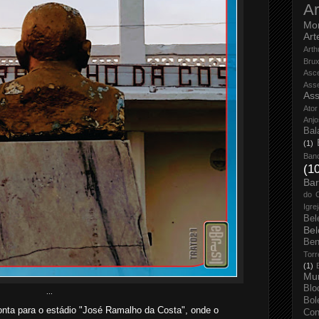
Ar
Mo
Art
Arth
Bru
Asc
Ass
Ass
Ator
Anjo
Bal
(1)
Ban
(1
Bar
do 
Igre
Bel
Bel
Ben
Torr
(1)
Mun
Blo
...
Bol
aponta para o estádio "José Ramalho da Costa", onde o
Con