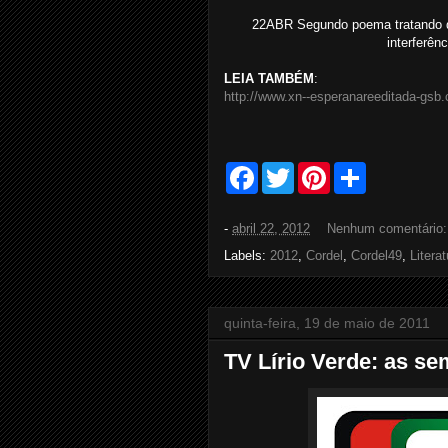
22ABR Segundo poema tratando de
interferên
LEIA TAMBÉM
:
http://www.xn--esperanareeditada-gs
F
T
P
S
a
w
i
h
c
i
n
a
e
t
t
r
-
abril 22, 2012
Nenhum comentário
b
t
e
e
o
e
r
Labels:
2012
,
Cordel
,
Cordel49
,
Literat
o
r
e
k
s
t
quinta-feira, 19 de maio de 2011
TV Lírio Verde: as se