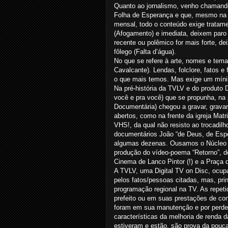
Quanto ao jornalismo, venho chamando
Folha de Esperança e que, mesmo na 
mensal, todo o conteúdo exige tratamen
(Afogamento) e imediata, deixem paro o
recente ou polêmico for mais forte, d
fôlego (Falta d’água).
No que se refere à arte, nomes e temas
Cavalcante). Lendas, folclore, fatos 
o que mais temos. Mas exige um míni
Na pré-história da TVLV e do produto 
você e pra você) que se propunha, n
Documentária) chegou a gravar, grava
abertos, como na frente da igreja Ma
VHS!, da qual não resisto ao trocadil
documentários João “de Deus, de Esper
algumas dezenas. Ousamos o Núcleo de
produção do vídeo-poema “Retorno”, de
Cinema de Lanco Pintor (!) e a Praça 
A TVLV, uma Digital TV on Disc, ocup
pelos fatos/pessoas citadas, mas, pr
programação regional na TV. As repeti
prefeito ou em suas prestações de co
foram em sua manutenção e por perde
características da melhoria de renda
estiveram e estão, são prova da pouc