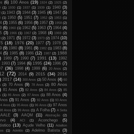
100 Anos
(19)
os
(6)
1924
(2)
1925
(2)
1940
(3)
9
(1)
1930
(1)
1937
(1)
1939
(1)
1943
(3)
1944
(3)
1945
(4)
1947
(5)
2
(1)
1950
(5)
1951
(7)
8
(1)
1952
(2)
1953
(1)
4
(3)
1955
(6)
1956
(9)
1957
(3)
1958
(2)
9
(6)
1962
(5)
1963
(7)
1964
(4)
1960
(1)
5
(3)
1968
(4)
1966
(1)
1967
(2)
1969
(2)
1971
(5)
1972
(3)
1974
(10)
0
(2)
1973
(2)
75
(18)
1976
(20)
1977
(7)
1978
(3)
9
(9)
1980
(8)
1981
(9)
1983
(8)
1982
(1)
1988
4
(5)
1985
(8)
1986
(12)
1987
(2)
)
1991
(13)
1989
(7)
1990
(7)
1992
1995
(24)
1993
(7)
1994
(6)
1996
(7)
97
(36)
1998
(4)
1999
(6)
20 Anos
(2)
12
(72)
2015
(34)
2016
2014
(9)
)
2017
(14)
50 Anos
(4)
300 Anos
(2)
60
80 Anos
70 Anos
(9)
s
(2)
78 Anos
(2)
)
81 Anos
(3)
82 Anos
(2)
84 Anos
(2)
85
88 Anos
(4)
s
(1)
86 Anos
(2)
87 Anos
(1)
Anos
(3)
91 Anos
(3)
92 Anos
(1)
93 Anos
97 Anos
94 Anos
(1)
95 Anos
(1)
96 Anos
(1)
A Folha
(7)
98 Anos
(2)
99 Anos
(1)
A Seita
AALE
(3)
AAQM
(11)
Abstração
(2)
rvo
(4)
Aconchego
(5)
ACI
(1)
óstico
(13)
Açude Velho
(11)
Adailton
Adelmo Batista
(3)
tos
(1)
Adeildo
(2)