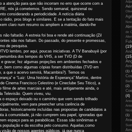
Adja
 a atenção para que não incorram no erro que ocorre com a
Aé
RE, nós já cometemos. Sendo semanal, quinzenal ou
Oliv
to considerando a periodicidade. A notícia diária
Agr
 rádio, pros blogs e similares. E se a tentação do fato mais
Nov
eixem claro num resumo ou ampliem a matéria, dando-lhe
Alm
de O
 não faltarão. A estreia foi boa e rende até continuação (Zil
Alte
e fontes não nos faltam. Do passado, do presente e promessas,
Fut
mo de pesquisa.
(19
DTVD lembro, por aqui, poucas iniciativas. A TV Banabuyê (por
And
(15
a penumbra dos tempos do VHS, a ser TVD (D de
An
r e gravar; fez algumas projeções em ambientes fechados e
Ani
triz, bem como algumas cópias foram distribuídas (TVD em
(1)
ho, a que o acervo servirá, Macambira?). Temos os
Cos
ança” e “Luiz: Uma história de Esperança” Martins, dentre
Bar
 Cinema Francisco Celestino (e Cineclube Seu Titico), a
(2)
 filme de artes marciais e até, mais antigamente ainda, o
Coe
da Televisão. Quem viveu, viu.
(4)
a o espaço deixado ou o caminho que vem sendo trilhado
Ant
incipalmente, vem para preencher uma carência de
Anto
doras, historicamente incluídas nas propostas de candidatos a
Nico
nta à comunidade, já não cumprem seu papel, ignoradas que
(1)
rem espaço para as parabólicas. Essas são sinônimas e
Ara
 da população e da escolha pelo consumo. Aquelas,como
Sua
Arn
a visão de nossos agentes públicos, já que nunca