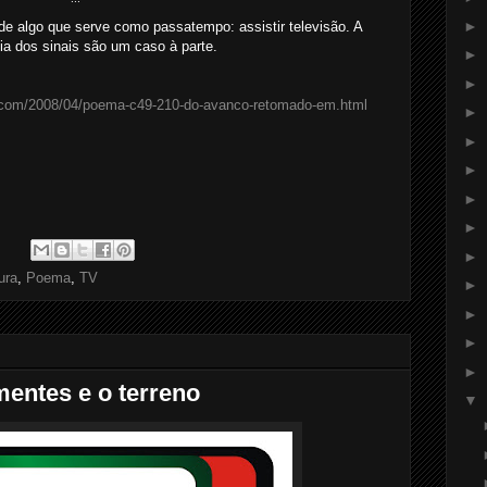
►
 algo que serve como passatempo: assistir televisão. A
cia dos sinais são um caso à parte.
►
►
b.com/2008/04/poema-c49-210-do-avanco-retomado-em.html
►
►
►
►
►
:
►
ura
,
Poema
,
TV
►
►
►
►
mentes e o terreno
▼