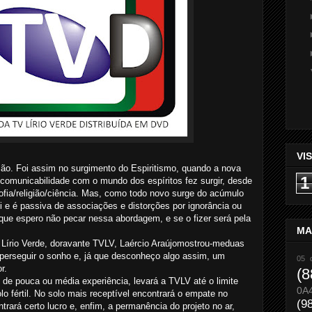
VI
ão. Foi assim no surgimento do Espiritismo, quando a nova
1
a comunicabilidade com o mundo dos espíritos fez surgir, desde
sofia/religião/ciência. Mas, como todo novo surge do acúmulo
 e é passiva de associações e distorções por ignorância ou
 que espero não pecar nessa abordagem, e se o fizer será pela
MA
 Lírio Verde, doravante TVLV, Laércio Araújomostrou-meduas
 perseguir o sonho e, já que desconheço algo assim, um
05 
r.
(8
de pouca ou média experiência, levará a TVLV até o limite
0A
 fértil. No solo mais receptível encontrará o empate no
(9
trará certo lucro e, enfim, a permanência do projeto no ar,