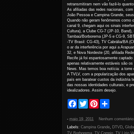
retransmitiram nem vão fazê-lo quanto
As afiliadas das redes nacionais, com
João Pessoa e Campina Grande, seus
Quando não geram fenômenos como o 
canal 9, chegam aqui os sinais interf
Cultura), a Clube CG-7 (JP-10, Band),
Tambaú/Borborema (JP-5 e CG-9, SBT)
-TV Brasil: CG-43), TV Cabrália/BA 
o ar da interferência por aqui a Arap
32, e Nova Nordeste (20, afiliada Red
Recife já foi espantosamente captado 
apenas relativamente estáveis são os
News. Mas temos boa notícia: a torre 
A TVLV, com a popularização dos apare
país em baratear custos da indústria 
das nossas identidades culturais; e pr
idealizadores. Assim desejo.
F
T
P
S
a
w
i
h
c
i
n
a
e
t
t
r
-
maio 19, 2011
Nenhum comentário
b
t
e
e
o
e
r
Labels:
Campina Grande
,
DTVD
,
Glob
o
r
e
TV Borborema
,
TV Correio
,
TV Lírio V