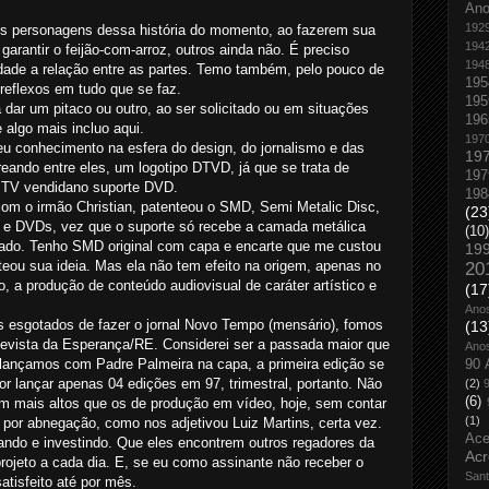
An
192
os personagens dessa história do momento, ao fazerem sua
194
garantir o feijão-com-arroz, outros ainda não. É preciso
194
idade a relação entre as partes. Temo também, pelo pouco de
195
 reflexos em tudo que se faz.
195
a dar um pitaco ou outro, ao ser solicitado ou em situações
196
 algo mais incluo aqui.
197
eu conhecimento na esfera do design, do jornalismo e das
19
reando entre eles, um logotipo DTVD, já que se trata de
197
e TV vendidano suporte DVD.
198
com o irmão Christian, patenteou o SMD, Semi Metalic Disc,
(23
 e DVDs, vez que o suporte só recebe a camada metálica
(10)
vado. Tenho SMD original com capa e encarte que me custou
19
eou sua ideia. Mas ela não tem efeito na origem, apenas no
20
to, a produção de conteúdo audiovisual de caráter artístico e
(17
Ano
sgotados de fazer o jornal Novo Tempo (mensário), fomos
(13
evista da Esperança/RE. Considerei ser a passada maior que
Ano
lançamos com Padre Palmeira na capa, a primeira edição se
90 
r lançar apenas 04 edições em 97, trimestral, portanto. Não
(2)
(6)
am mais altos que os de produção em vídeo, hoje, sem contar
(1)
por abnegação, como nos adjetivou Luiz Martins, certa vez.
Ace
ndo e investindo. Que eles encontrem outros regadores da
Acr
rojeto a cada dia. E, se eu como assinante não receber o
San
atisfeito até por mês.