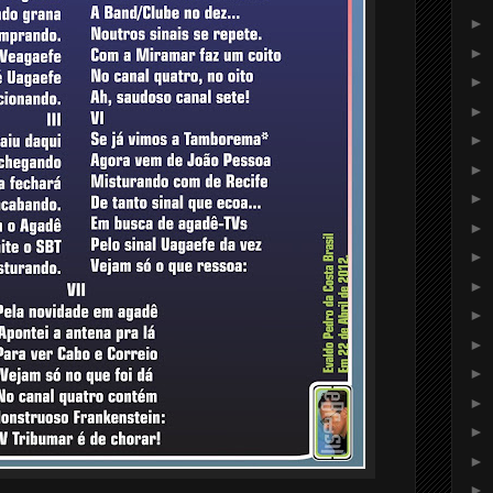
►
►
►
►
►
►
►
►
►
►
►
►
►
►
►
►
►
...