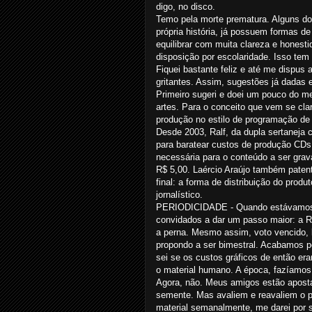
digo, no disco.
Temo pela morte prematura. Alguns d
própria história, já possuem formas de 
equilibrar com muita clareza e honest
disposição por escolaridade. Isso tem
Fiquei bastante feliz e até me dispus 
gritantes. Assim, sugestões já dadas e
Primeiro sugeri e doei um pouco do m
artes. Para o conceito que vem se cla
produção no estilo de programação d
Desde 2003, Ralf, da dupla sertaneja 
para baratear custos de produção CDs
necessária para o conteúdo a ser gra
R$ 5,00. Laércio Araújo também patent
final: a forma de distribuição do produ
jornalístico.
PERIODICIDADE - Quando estávamos e
convidados a dar um passo maior: a R
a perna. Mesmo assim, voto vencido, 
propondo a ser bimestral. Acabamos po
sei se os custos gráficos de então er
o material humano. A época, fazíamos 
Agora, não. Meus amigos estão aposta
semente. Mas avaliem e reavaliem o p
material semanalmente, me darei por s