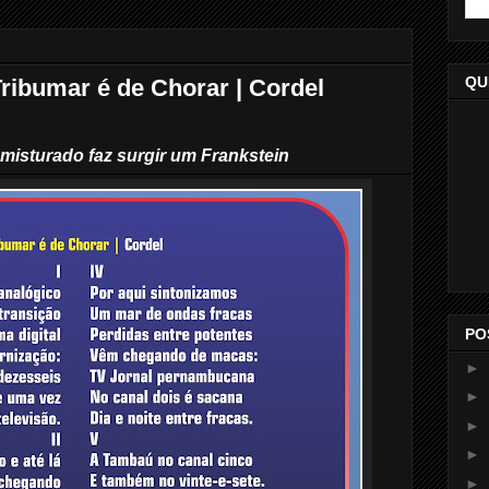
QU
ribumar é de Chorar | Cordel
 misturado faz surgir um Frankstein
PO
►
►
►
►
►