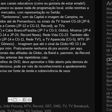
Ar
 aos canais educativos (como eu gostaria de estar errado!).
 pouco ou quase nada de programação local, estão restritas a
Mo
 mercados, com representação no Sertão.
Art
“Tamborema”, som da Capital e imagem de Campina, no
Arth
eridos até de Pernambuco, os sinais da TV Itararé CG-19 (JP-8,
Bru
 e a Correio (JP-12 e CG-13, Record); as TVs
Asc
Ass
 e Cabo Branco/Paraíba (JP-7 e CG-3, Globo), Miramar (JP-4
Ass
(CG-14 e JP-24, Record News), Rede Vida CG-23. Também dão
Ator
uan (JP-14 e CG-11, Rede TV!), a TV Aparecida (CG-5), MTV JP-
Anjo
e Gênesis)... Imaginem que até o sinal da Globo HD 13.1 de
Bal
por mim. Praticamente nenhuma dá pra assistir; por aqui,
(1)
 sinais das afiliadas da Globo, da Band e, pasmem, da Record
Ban
das antenas das repetidoras caiu.
(1
lhos de DVD, deve aproveitar o filão aberto pela demora do
Bar
televisiva; pode ser viés de reconhecimento e apoderamento
do 
ecisa ser fonte de renda e sobrevivência de seus
Igre
Bel
Bel
Ben
Torr
(1)
Mun
:
Blo
Bol
o
,
João Pessoa
,
MTV
,
Record
,
SBT
,
SMD
,
TV
,
TV Banabuyê
,
Con
erde
,
TV Paraíba
,
TV Tambaú
,
VHS