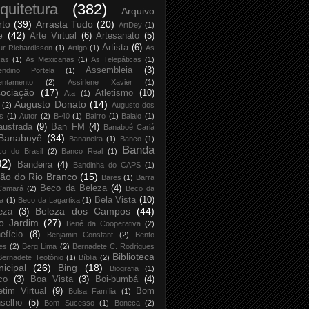
quitetura
(382)
Arquivo
rto
(39)
Arrasta Tudo
(20)
ArtDey
(1)
e
(42)
Arte Virtual
(6)
Artesanato
(5)
Artista
(6)
ur Richardisson
(1)
Artigo
(1)
As
xas
(1)
As Mexicanas
(1)
As Telepáticas
(1)
Assembleia
(3)
endino Portela
(1)
entamento
(2)
Assirlene Xavier
(1)
ociação
(17)
Atletismo
(10)
Ata
(1)
Augusto Donato
(14)
(2)
Augusto dos
s
(1)
Autor
(2)
B-40
(1)
Bairro
(1)
Balaio
(1)
austrada
(9)
Ban FM
(4)
Banaboé Cariá
Banabuyê
(34)
Bananeira
(1)
Banco
(1)
Banda
co do Brasil
(2)
Banco Real
(1)
02)
Bandeira
(4)
Bandinha do CAPS
(1)
ão do Rio Branco
(15)
Bares
(1)
Barra
Beco da Beleza
(4)
Camará
(2)
Beco da
Bela Vista
(10)
ja
(1)
Beco da Lagartixa
(1)
Beleza dos Campos
(44)
eza
(3)
o Jardim
(27)
Bené da Cooperativa
(2)
efício
(8)
Benjamin Constant
(2)
Bento
es
(2)
Berg Lima
(2)
Bernadete C. Rodrigues
Biblioteca
Bernadete Teotônio
(1)
Bíblia
(2)
icipal
(26)
Bing
(18)
Biografia
(1)
co
(3)
Boa Vista
(3)
Boi-bumbá
(4)
etim Virtual
(9)
Bom
Bolsa Família
(1)
selho
(5)
Bom Sucesso
(1)
Boneca
(2)