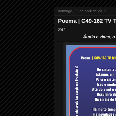
domingo, 22 de abril de 2012
Poema | C49-162 TV T
2012............................................
Áudio e vídeo, o