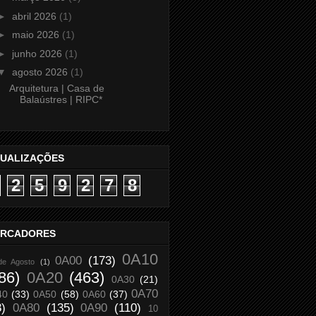
►
abril 2026
(1)
►
maio 2026
(1)
►
junho 2026
(1)
▼
agosto 2026
(1)
Arquitetura | Casa de
Balaústres | RIPC*
SUALIZAÇÕES
2
5
9
2
7
8
RCADORES
0A10
0A00
(173)
de Agosto
(1)
86)
0A20
(463)
0A30
(21)
0A70
40
(33)
0A50
(58)
0A60
(37)
8)
0A80
(135)
0A90
(110)
10