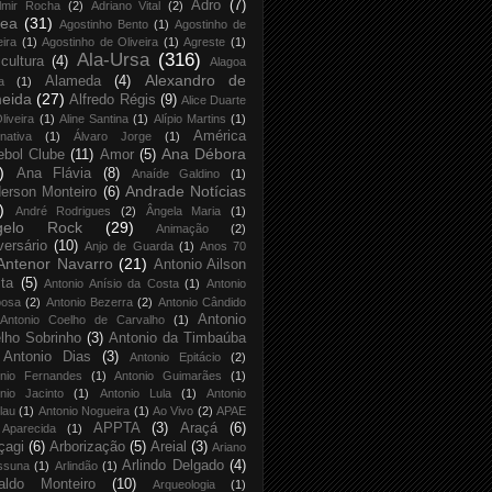
Adro
(7)
lmir Rocha
(2)
Adriano Vital
(2)
rea
(31)
Agostinho Bento
(1)
Agostinho de
eira
(1)
Agostinho de Oliveira
(1)
Agreste
(1)
Ala-Ursa
(316)
icultura
(4)
Alagoa
Alexandro de
Alameda
(4)
a
(1)
eida
(27)
Alfredo Régis
(9)
Alice Duarte
liveira
(1)
Aline Santina
(1)
Alípio Martins
(1)
América
rnativa
(1)
Álvaro Jorge
(1)
Ana Débora
ebol Clube
(11)
Amor
(5)
)
Ana Flávia
(8)
Anaíde Galdino
(1)
Andrade Notícias
erson Monteiro
(6)
)
André Rodrigues
(2)
Ângela Maria
(1)
gelo Rock
(29)
Animação
(2)
versário
(10)
Anjo de Guarda
(1)
Anos 70
Antenor Navarro
(21)
Antonio Ailson
ta
(5)
Antonio Anísio da Costa
(1)
Antonio
bosa
(2)
Antonio Bezerra
(2)
Antonio Cândido
Antonio
Antonio Coelho de Carvalho
(1)
lho Sobrinho
(3)
Antonio da Timbaúba
Antonio Dias
(3)
Antonio Epitácio
(2)
onio Fernandes
(1)
Antonio Guimarães
(1)
nio Jacinto
(1)
Antonio Lula
(1)
Antonio
lau
(1)
Antonio Nogueira
(1)
Ao Vivo
(2)
APAE
APPTA
(3)
Araçá
(6)
Aparecida
(1)
çagi
(6)
Arborização
(5)
Areial
(3)
Ariano
Arlindo Delgado
(4)
ssuna
(1)
Arlindão
(1)
aldo Monteiro
(10)
Arqueologia
(1)