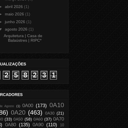
►
abril 2026
(1)
►
maio 2026
(1)
►
junho 2026
(1)
▼
agosto 2026
(1)
Arquitetura | Casa de
Balaústres | RIPC*
SUALIZAÇÕES
2
5
8
2
3
1
RCADORES
0A10
0A00
(173)
de Agosto
(1)
86)
0A20
(463)
0A30
(21)
0A70
40
(33)
0A50
(58)
0A60
(37)
8)
0A80
(135)
0A90
(110)
10