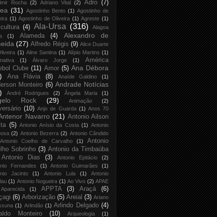
Adro
(7)
lmir Rocha
(2)
Adriano Vital
(2)
rea
(31)
Agostinho Bento
(1)
Agostinho de
eira
(1)
Agostinho de Oliveira
(1)
Agreste
(1)
Ala-Ursa
(316)
icultura
(4)
Alagoa
Alexandro de
Alameda
(4)
a
(1)
eida
(27)
Alfredo Régis
(9)
Alice Duarte
liveira
(1)
Aline Santina
(1)
Alípio Martins
(1)
América
rnativa
(1)
Álvaro Jorge
(1)
Ana Débora
ebol Clube
(11)
Amor
(5)
)
Ana Flávia
(8)
Anaíde Galdino
(1)
Andrade Notícias
erson Monteiro
(6)
)
André Rodrigues
(2)
Ângela Maria
(1)
gelo Rock
(29)
Animação
(2)
versário
(10)
Anjo de Guarda
(1)
Anos 70
Antenor Navarro
(21)
Antonio Ailson
ta
(5)
Antonio Anísio da Costa
(1)
Antonio
bosa
(2)
Antonio Bezerra
(2)
Antonio Cândido
Antonio
Antonio Coelho de Carvalho
(1)
lho Sobrinho
(3)
Antonio da Timbaúba
Antonio Dias
(3)
Antonio Epitácio
(2)
onio Fernandes
(1)
Antonio Guimarães
(1)
nio Jacinto
(1)
Antonio Lula
(1)
Antonio
lau
(1)
Antonio Nogueira
(1)
Ao Vivo
(2)
APAE
APPTA
(3)
Araçá
(6)
Aparecida
(1)
çagi
(6)
Arborização
(5)
Areial
(3)
Ariano
Arlindo Delgado
(4)
ssuna
(1)
Arlindão
(1)
aldo Monteiro
(10)
Arqueologia
(1)