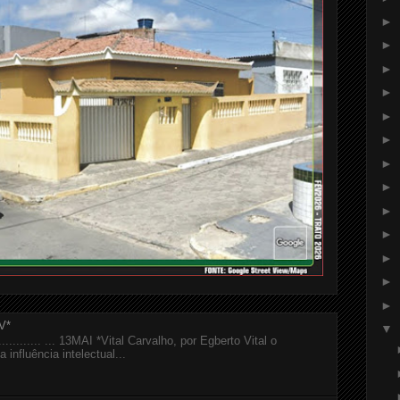
►
►
►
►
►
►
►
►
►
►
►
►
►
V*
▼
................ ... 13MAI *Vital Carvalho, por Egberto Vital o
 influência intelectual...