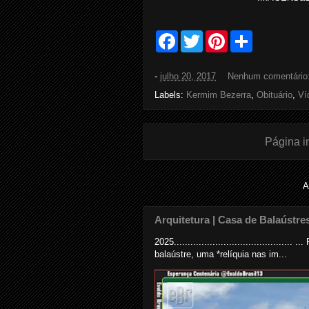
F
T
P
S
a
w
i
h
c
i
n
a
e
t
t
r
-
julho 20, 2017
Nenhum comentário
b
t
e
e
o
e
r
Labels:
Kermim Bezerra
,
Obituário
,
Ví
o
r
e
k
s
t
Página in
A
Arquitetura | Casa de Balaústre
2025......................................
balaústre, uma *relíquia nas im...