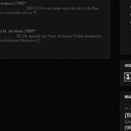
Bocaiuva | PAD*
...................... ... 09FEV Fim de tarde visto do início da Rua
se confunde com a *P...
io M. de Maria | RBP*
............... ... SD De quando as *ruas do bairro Portal receberam
 Anderson Monteiro (2...
VI
1
MA
05 
(8
0A
(9