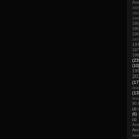
An
192
194
194
195
195
196
197
19
197
198
(23
(10)
19
20
(17
Ano
(13
Ano
90 
(2)
(6)
(1)
Ace
Acr
San