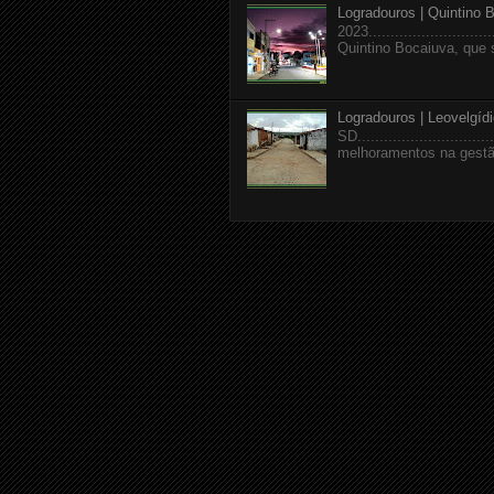
Logradouros | Quintino 
2023........................
Quintino Bocaiuva, que 
Logradouros | Leovelgíd
SD.........................
melhoramentos na gestão