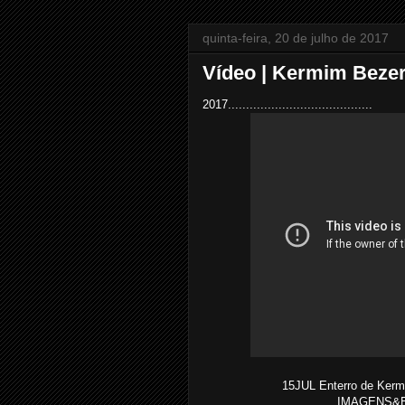
quinta-feira, 20 de julho de 2017
Vídeo | Kermim Bezer
2017........................................
15JUL Enterro de Kerm
IMAGENS&EDI