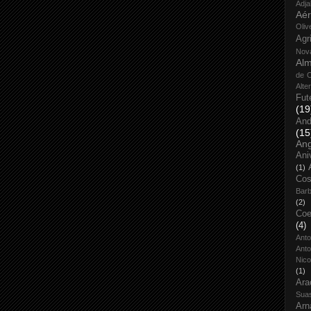
Adja
Aé
Oliv
Agr
Nov
Alm
de O
Alte
Fut
(19
And
(15
An
Ani
(1)
Cos
Bar
(2)
Coe
(4)
Ant
Anto
Nico
(1)
Ara
Sua
Arn