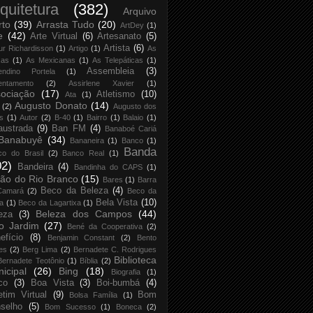
quitetura
(382)
Arquivo
rto
(39)
Arrasta Tudo
(20)
ArtDey
(1)
e
(42)
Arte Virtual
(6)
Artesanato
(5)
Artista
(6)
ur Richardisson
(1)
Artigo
(1)
As
xas
(1)
As Mexicanas
(1)
As Telepáticas
(1)
Assembleia
(3)
endino Portela
(1)
entamento
(2)
Assirlene Xavier
(1)
ociação
(17)
Atletismo
(10)
Ata
(1)
Augusto Donato
(14)
(2)
Augusto dos
s
(1)
Autor
(2)
B-40
(1)
Bairro
(1)
Balaio
(1)
austrada
(9)
Ban FM
(4)
Banaboé Cariá
Banabuyê
(34)
Bananeira
(1)
Banco
(1)
Banda
co do Brasil
(2)
Banco Real
(1)
02)
Bandeira
(4)
Bandinha do CAPS
(1)
ão do Rio Branco
(15)
Bares
(1)
Barra
Beco da Beleza
(4)
Camará
(2)
Beco da
Bela Vista
(10)
ja
(1)
Beco da Lagartixa
(1)
Beleza dos Campos
(44)
eza
(3)
o Jardim
(27)
Bené da Cooperativa
(2)
efício
(8)
Benjamin Constant
(2)
Bento
es
(2)
Berg Lima
(2)
Bernadete C. Rodrigues
Biblioteca
Bernadete Teotônio
(1)
Bíblia
(2)
icipal
(26)
Bing
(18)
Biografia
(1)
co
(3)
Boa Vista
(3)
Boi-bumbá
(4)
etim Virtual
(9)
Bom
Bolsa Família
(1)
selho
(5)
Bom Sucesso
(1)
Boneca
(2)