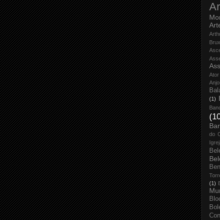
Ar
Mo
Art
Arth
Bru
Asc
Ass
Ass
Ator
Anjo
Bal
(1)
Ban
(1
Bar
do 
Igre
Bel
Bel
Ben
Torr
(1)
Mun
Blo
Bol
Con