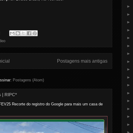
►
►
►
►
:
►
deo
►
►
icial
Postagens mais antigas
►
►
►
ssinar:
Postagens (Atom)
►
►
s | RIPC*
►
..... ... FEV25 Recorte do registro do Google para mais um casa de
►
►
►
►