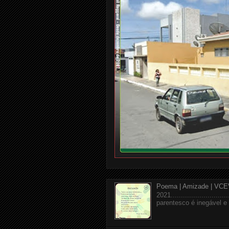
Poema | Amizade | VCE
2021........................
parentesco é inegável e a