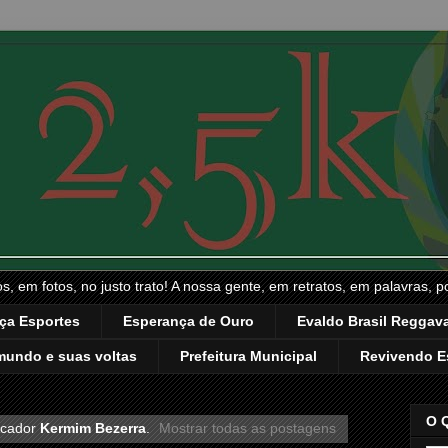
, em fotos, no justo trato! A nossa gente, em retratos, em palavras, p
ça Esportes
Esperança de Ouro
Evaldo Brasil Reggava
mundo e suas voltas
Prefeitura Municipal
Revivendo E
O 
rcador
Kermim Bezerra
.
Mostrar todas as postagens