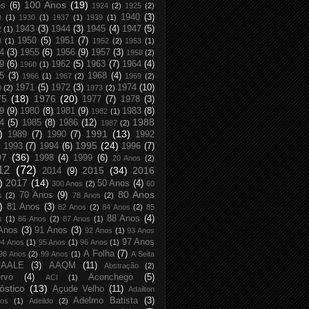
100 Anos
(19)
os
(6)
1924
(2)
1925
(2)
1940
(3)
9
(1)
1930
(1)
1937
(1)
1939
(1)
1943
(3)
1944
(3)
1945
(4)
1947
(5)
2
(1)
1950
(5)
1951
(7)
8
(1)
1952
(2)
1953
(1)
4
(3)
1955
(6)
1956
(9)
1957
(3)
1958
(2)
9
(6)
1962
(5)
1963
(7)
1964
(4)
1960
(1)
5
(3)
1968
(4)
1966
(1)
1967
(2)
1969
(2)
1971
(5)
1972
(3)
1974
(10)
0
(2)
1973
(2)
75
(18)
1976
(20)
1977
(7)
1978
(3)
9
(9)
1980
(8)
1981
(9)
1983
(8)
1982
(1)
1988
4
(5)
1985
(8)
1986
(12)
1987
(2)
)
1991
(13)
1989
(7)
1990
(7)
1992
1995
(24)
1993
(7)
1994
(6)
1996
(7)
97
(36)
1998
(4)
1999
(6)
20 Anos
(2)
12
(72)
2015
(34)
2016
2014
(9)
)
2017
(14)
50 Anos
(4)
300 Anos
(2)
60
80 Anos
70 Anos
(9)
s
(2)
78 Anos
(2)
)
81 Anos
(3)
82 Anos
(2)
84 Anos
(2)
85
88 Anos
(4)
s
(1)
86 Anos
(2)
87 Anos
(1)
Anos
(3)
91 Anos
(3)
92 Anos
(1)
93 Anos
97 Anos
94 Anos
(1)
95 Anos
(1)
96 Anos
(1)
A Folha
(7)
98 Anos
(2)
99 Anos
(1)
A Seita
AALE
(3)
AAQM
(11)
Abstração
(2)
rvo
(4)
Aconchego
(5)
ACI
(1)
óstico
(13)
Açude Velho
(11)
Adailton
Adelmo Batista
(3)
tos
(1)
Adeildo
(2)