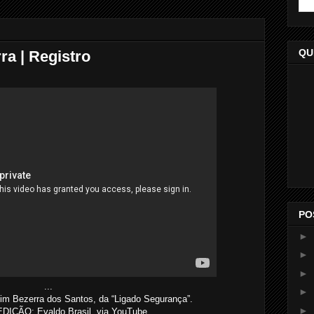
QU
ra | Registro
PO
►
►
►
...
►
im Bezerra dos Santos, da “Ligado Segurança”.
►
ÇÃO: Evaldo Brasil, via YouTube.