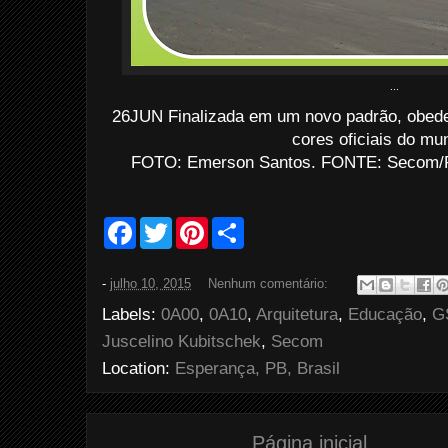
...
26JUN Finalizada em um novo padrão, obede
cores oficiais do mun
FOTO: Emerson Santos. FONTE: Secom/P
F
T
P
S
a
w
i
h
c
i
n
a
e
t
t
r
-
julho 10, 2015
Nenhum comentário:
b
t
e
e
o
e
r
Labels:
0A00
,
0A10
,
Arquitetura
,
Educação
,
G
o
r
e
k
s
Juscelino Kubitschek
,
Secom
t
Location:
Esperança, PB, Brasil
Página inicial