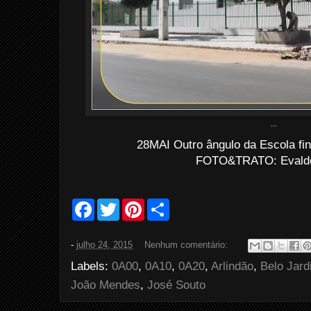
...
28MAI Outro ângulo da Escola fin
FOTO&TRATO: Evaldo 
F
T
P
S
a
w
i
h
c
i
n
a
e
t
t
r
-
julho 24, 2015
Nenhum comentário:
b
t
e
e
o
e
r
Labels:
0A00
,
0A10
,
0A20
,
Arlindão
,
Belo Jard
o
r
e
k
s
João Mendes
,
José Souto
t