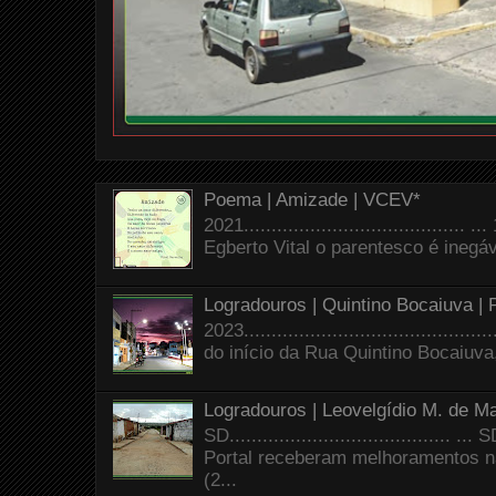
Poema | Amizade | VCEV*
2021.......................................
Egberto Vital o parentesco é inegáve
Logradouros | Quintino Bocaiuva |
2023.......................................
do início da Rua Quintino Bocaiuva
Logradouros | Leovelgídio M. de Ma
SD.......................................
Portal receberam melhoramentos n
(2...