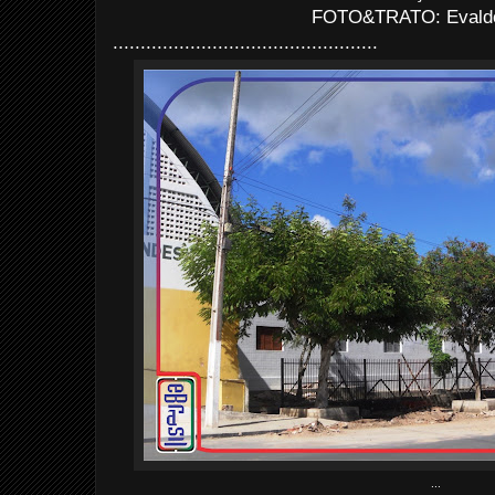
FOTO&TRATO: Evaldo 
................................................
...