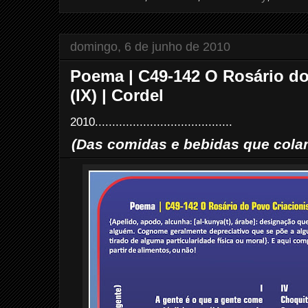
o
r
e
k
s
t
domingo, 6 de junho de 2010
Poema | C49-142 O Rosário do
(IX) | Cordel
2010........................................
(Das comidas e bebidas que cola