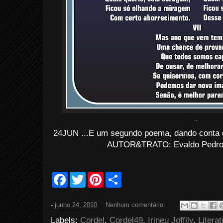
...
24JUN ...E um segundo poema, dando conta d
AUTOR&TRATO: Evaldo Pedro d
F
T
P
S
a
w
i
h
c
i
n
a
e
t
t
r
-
junho 24, 2010
Nenhum comentário:
b
t
e
e
o
e
r
Labels:
Cordel
,
Cordel49
,
Irineu Joffily
,
Literat