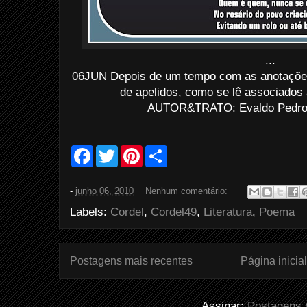
...
06JUN Depois de um tempo com as anotaçõe
de apelidos, como se lê associados
AUTOR&TRATO: Evaldo Pedro d
F
T
P
S
a
w
i
h
c
i
n
a
e
t
t
r
-
junho 06, 2010
Nenhum comentário:
b
t
e
e
o
e
r
Labels:
Cordel
,
Cordel49
,
Literatura
,
Poema
o
r
e
k
s
t
Postagens mais recentes
Página inicial
Assinar:
Postagens 