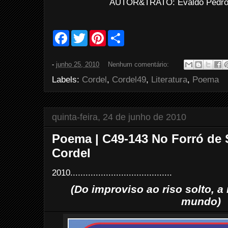
AUTOR&TRATO: Evaldo Pedro d
F
T
P
S
a
w
i
h
c
i
n
a
e
t
t
r
-
junho 25, 2010
Nenhum comentário:
b
t
e
e
o
e
r
Labels:
Cordel
,
Cordel49
,
Literatura
,
Poema
o
r
e
k
s
t
quinta-feira, 24 de junho de 2010
Poema | C49-143 No Forró de 
Cordel
2010........................................
(Do improviso ao riso solto, a
mundo)