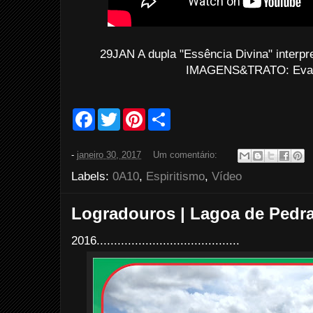
29JAN A dupla "Essência Divina" interpr
IMAGENS&TRATO: Evald
F
T
P
S
a
w
i
h
c
i
n
a
e
t
t
r
-
janeiro 30, 2017
Um comentário:
b
t
e
e
o
e
r
Labels:
0A10
,
Espiritismo
,
Vídeo
o
r
e
k
s
t
Logradouros | Lagoa de Pedr
2016.........................................