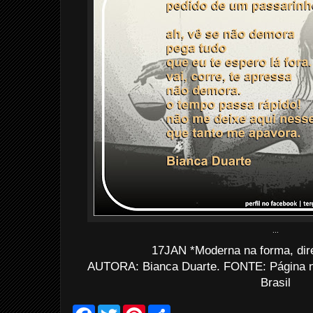
...
17JAN *Moderna na forma, dir
AUTORA: Bianca Duarte. FONTE: Página 
Brasil
F
T
P
S