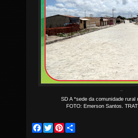
...
SD A *sede da comunidade rural 
FOTO: Emerson Santos. TRATO
F
T
P
S
a
w
i
h
c
i
n
a