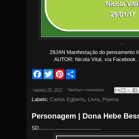
...
29JAN Manifestação do pensamento l
AUTOR: Nicola Vital, via Facebook.
F
T
P
S
a
w
i
h
c
i
n
a
e
t
t
r
-
janeiro 29, 2017
Nenhum comentário:
b
t
e
e
o
e
r
Labels:
Carlos Egberto
,
Livre
,
Poema
o
r
e
k
s
t
Personagem | Dona Hebe Bess
SD........................................