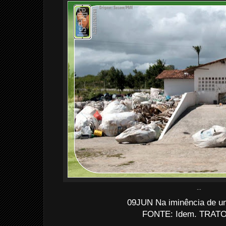
...
09JUN Na iminência de u
FONTE: Idem. TRATO
................................................