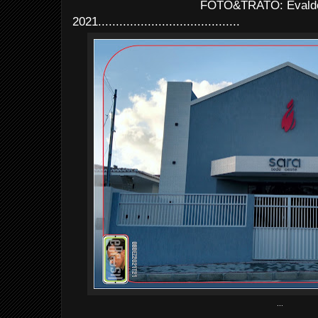
FOTO&TRATO: Evaldo 
2021........................................
...