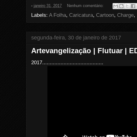
e
t
t
r
-
janeiro 31, 2017
Nenhum comentário:
b
t
e
e
o
e
r
Labels:
A Folha
,
Caricatura
,
Cartoon
,
Charge
,
o
r
e
k
s
t
segunda-feira, 30 de janeiro de 2017
Artevangelização | Flutuar | E
2017........................................