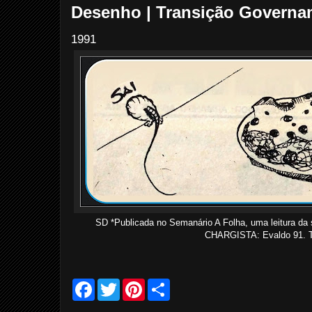
Desenho | Transição Governam
1991
SD *Publicada no Semanário A Folha, uma leitura da 
CHARGISTA: Evaldo 91. T
F
T
P
S
a
w
i
h
c
i
n
a