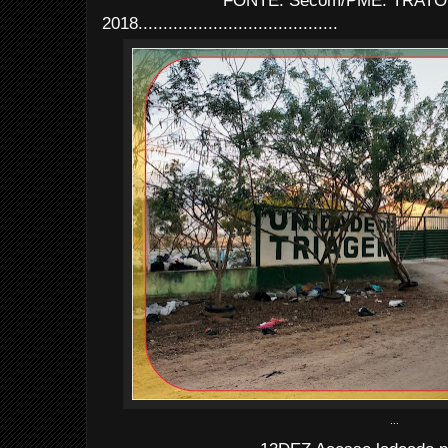
FONTE: Secom/PME. TRATO: 
2018........................................
...