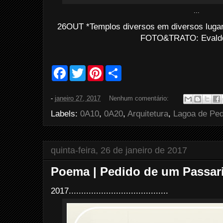
...
26OUT *Templos diversos em diversos lugar
FOTO&TRATO: Evaldo 
F
T
P
S
a
w
i
h
c
i
n
a
e
t
t
r
-
janeiro 27, 2017
Nenhum comentário:
b
t
e
e
o
e
r
Labels:
0A10
,
0A20
,
Arquitetura
,
Lagoa de Pe
o
r
e
k
s
t
quinta-feira, 26 de janeiro de 2017
Poema | Pedido de um Passari
2017........................................