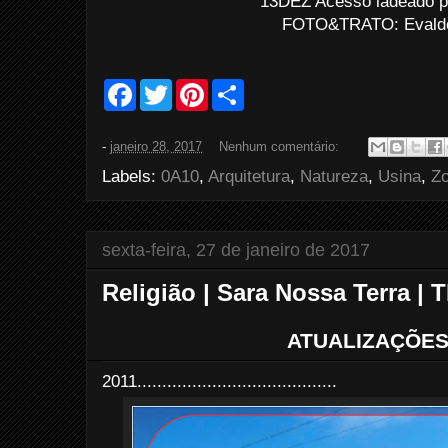
13DEZ Acesso ladeado p
FOTO&TRATO: Evaldo 
F
T
P
S
a
w
i
h
c
i
n
a
e
t
t
r
-
janeiro 28, 2017
Nenhum comentário:
b
t
e
e
o
e
r
Labels:
0A10
,
Arquitetura
,
Natureza
,
Usina
,
Zo
o
r
e
k
s
t
sexta-feira, 27 de janeiro de 2017
Religião | Sara Nossa Terra | 
ATUALIZAÇÕES
2011........................................