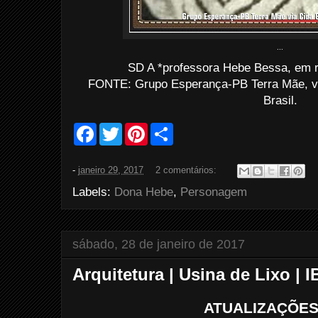
...
SD A *professora Hebe Bessa, em r
FONTE: Grupo Esperança-PB Terra Mãe, v
Brasil.
F
T
P
S
a
w
i
h
c
i
n
a
e
t
t
r
-
janeiro 29, 2017
2 comentários:
b
t
e
e
o
e
r
Labels:
Dona Hebe
,
Personagem
o
r
e
k
s
t
sábado, 28 de janeiro de 2017
Arquitetura | Usina de Lixo | 
ATUALIZAÇÕES