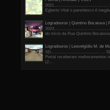
2021.......................................
Egberto Vital o parentesco é inegáve
Logradouros | Quintino Bocaiuva |
2023.......................................
do início da Rua Quintino Bocaiuva
Logradouros | Leovelgídio M. de Ma
SD.......................................
Portal receberam melhoramentos n
(2...