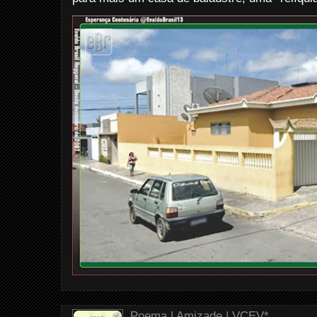
Poema | Amizade | VCEV*