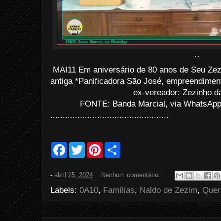
...
MAI11 Em aniversário de 80 anos de Seu Zezi
antiga *Panificadora São José, empreendime
ex-vereador: Zezinho d
FONTE: Banda Marcial, via WhatsApp
................................................
F
T
P
S
a
w
i
h
c
i
n
a
e
t
t
r
-
abril 25, 2024
Nenhum comentário:
b
t
e
e
o
e
r
Labels:
0A10
,
Famílias
,
Naldo de Zezim
,
Quer
o
r
e
k
s
t