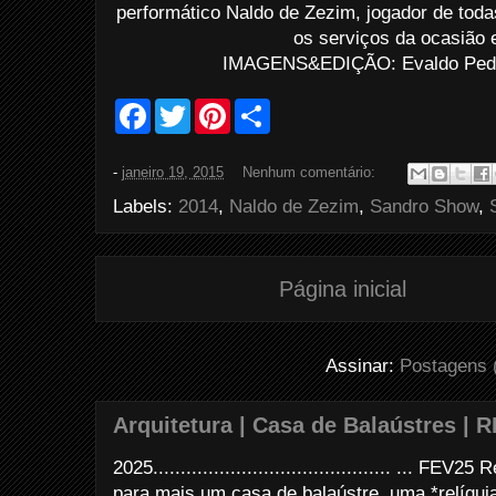
performático Naldo de Zezim, jogador de toda
os serviços da ocasião 
IMAGENS&EDIÇÃO: Evaldo Pedro
F
T
P
S
a
w
i
h
c
i
n
a
e
t
t
r
-
janeiro 19, 2015
Nenhum comentário:
b
t
e
e
o
e
r
Labels:
2014
,
Naldo de Zezim
,
Sandro Show
,
o
r
e
k
s
t
Página inicial
Assinar:
Postagens 
Arquitetura | Casa de Balaústres | R
2025........................................... ... FE
para mais um casa de balaústre, uma *relíquia