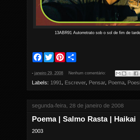
13ABR91
Autorretrato sob o sol de fim de t
F
T
P
S
a
w
i
h
c
i
n
a
e
t
t
r
-
janeiro 29, 2008
Nenhum comentário:
b
t
e
e
o
e
r
Labels:
1991
,
Escrever
,
Pensar
,
Poema
,
Poes
o
r
e
k
s
t
segunda-feira, 28 de janeiro de 2008
Poema | Salmo Rasta | Haikai
2003