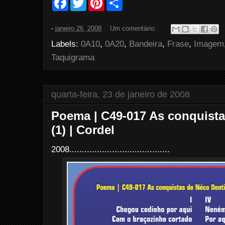
a
w
i
h
c
i
n
a
e
t
t
r
-
janeiro 26, 2008
Um comentário:
b
t
e
e
o
e
r
Labels:
0A10
,
0A20
,
Bandeira
,
Frase
,
Imagem
o
r
e
k
s
Taquigrama
t
quarta-feira, 23 de janeiro de 2008
Poema | C49-017 As conquista
(1) | Cordel
2008........................................