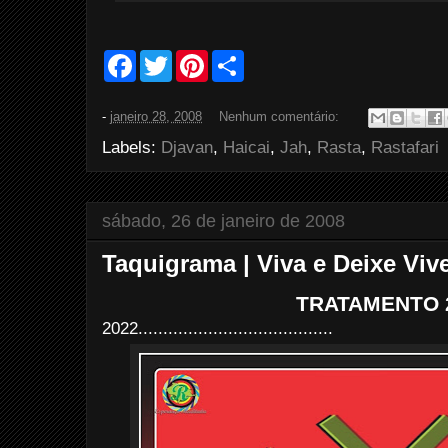
F
T
P
S
a
w
i
h
c
i
n
a
e
t
t
r
-
janeiro 28, 2008
Nenhum comentário:
b
t
e
e
o
e
r
Labels:
Djavan
,
Haicai
,
Jah
,
Rasta
,
Rastafari
o
r
e
k
s
t
sábado, 26 de janeiro de 2008
Taquigrama | Viva e Deixe Vive
TRATAMENTO 
2022.......................................