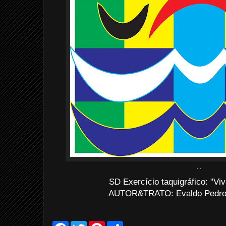
...
SD Exercício taquigráfico: "Viv
AUTOR&TRATO: Evaldo Pedro d
F
T
P
S