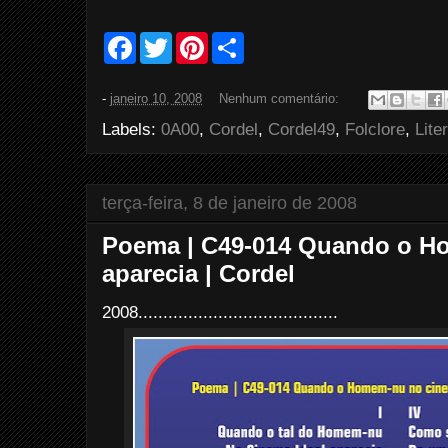
F
T
P
S
a
w
i
h
c
i
n
a
e
t
t
r
-
janeiro 10, 2008
Nenhum comentário:
b
t
e
e
o
e
r
Labels:
0A00
,
Cordel
,
Cordel49
,
Folclore
,
Lite
o
r
e
k
s
t
terça-feira, 8 de janeiro de 2008
Poema | C49-014 Quando o H
aparecia | Cordel
2008........................................