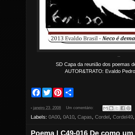
...
SD Capa da reunião dos poemas d
AUTOR&TRATO: Evaldo Pedro d
F
T
P
S
a
w
i
h
c
i
n
a
e
t
t
r
-
janeiro 23, 2008
Um comentário:
b
t
e
e
o
e
r
Labels:
0A00
,
0A10
,
Capas
,
Cordel
,
Cordel49
o
r
e
k
s
t
Poema | C49-016 De como um