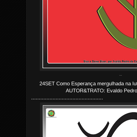
...
24SET Como Esperança mergulhada na lut
AUTOR&TRATO: Evaldo Pedro d
...............................................