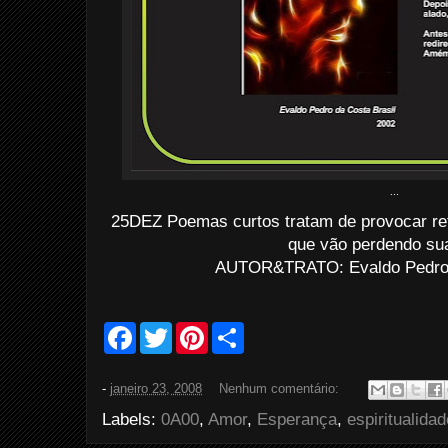
...
25DEZ Poemas curtos tratam de provocar re
que vão perdendo sua
AUTOR&TRATO: Evaldo Pedro d
F
T
P
S
a
w
i
h
c
i
n
a
e
t
t
r
-
janeiro 23, 2008
Nenhum comentário:
b
t
e
e
o
e
r
Labels:
0A00
,
Amor
,
Esperança
,
espiritualidad
o
r
e
k
s