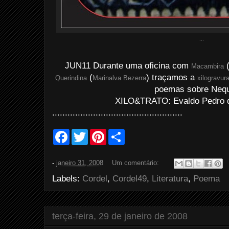
...
JUN11 Durante uma oficina com
Macambira
(
) traçamos a
Querindina
Marinalva Bezerra
xilogravur
poemas sobre Nequ
XILO&TRATO: Evaldo Pedro d
...................................................
F
T
P
S
a
w
i
h
c
i
n
a
e
t
t
r
-
janeiro 31, 2008
Um comentário:
b
t
e
e
o
e
r
Labels:
Cordel
,
Cordel49
,
Literatura
,
Poema
o
r
e
k
s
t
terça-feira, 29 de janeiro de 2008