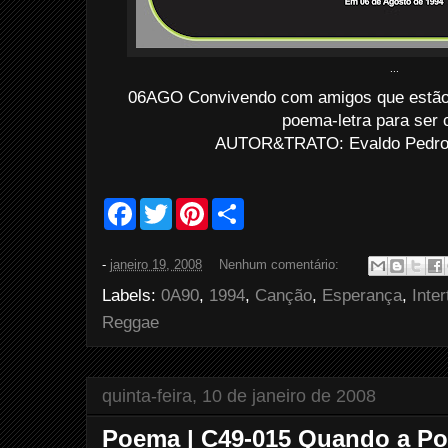
...
06AGO Convivendo com amigos que estão
poema-letra para ser 
AUTOR&TRATO: Evaldo Pedro d
F
T
P
S
a
w
i
h
c
i
n
a
e
t
t
r
-
janeiro 19, 2008
Nenhum comentário:
b
t
e
e
o
e
r
Labels:
0A90
,
1994
,
Canção
,
Esperança
,
Inte
o
r
e
k
s
Reggae
t
quinta-feira, 10 de janeiro de 2008
Poema | C49-015 Quando a Por