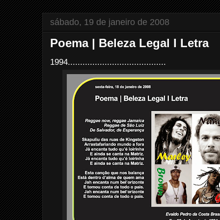
t
sábado, 19 de janeiro de 2008
Poema | Beleza Legal I Letra
1994........................................