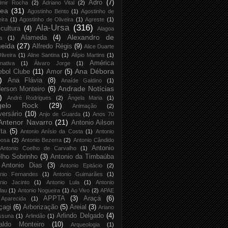
Adro
(7)
lmir Rocha
(2)
Adriano Vital
(2)
rea
(31)
Agostinho Bento
(1)
Agostinho de
eira
(1)
Agostinho de Oliveira
(1)
Agreste
(1)
Ala-Ursa
(316)
icultura
(4)
Alagoa
Alexandro de
Alameda
(4)
a
(1)
eida
(27)
Alfredo Régis
(9)
Alice Duarte
liveira
(1)
Aline Santina
(1)
Alípio Martins
(1)
América
rnativa
(1)
Álvaro Jorge
(1)
Ana Débora
ebol Clube
(11)
Amor
(5)
)
Ana Flávia
(8)
Anaíde Galdino
(1)
Andrade Notícias
erson Monteiro
(6)
)
André Rodrigues
(2)
Ângela Maria
(1)
gelo Rock
(29)
Animação
(2)
versário
(10)
Anjo de Guarda
(1)
Anos 70
Antenor Navarro
(21)
Antonio Ailson
ta
(5)
Antonio Anísio da Costa
(1)
Antonio
bosa
(2)
Antonio Bezerra
(2)
Antonio Cândido
Antonio
Antonio Coelho de Carvalho
(1)
lho Sobrinho
(3)
Antonio da Timbaúba
Antonio Dias
(3)
Antonio Epitácio
(2)
onio Fernandes
(1)
Antonio Guimarães
(1)
nio Jacinto
(1)
Antonio Lula
(1)
Antonio
lau
(1)
Antonio Nogueira
(1)
Ao Vivo
(2)
APAE
APPTA
(3)
Araçá
(6)
Aparecida
(1)
çagi
(6)
Arborização
(5)
Areial
(3)
Ariano
Arlindo Delgado
(4)
ssuna
(1)
Arlindão
(1)
aldo Monteiro
(10)
Arqueologia
(1)