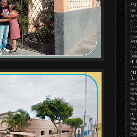
Ar
Mo
Art
Arth
Bru
Asc
Ass
Ass
Ator
Anjo
Bal
(1)
Ban
(1
Bar
do 
Igre
Bel
Bel
Ben
Torr
(1)
Mun
Blo
Bol
Con