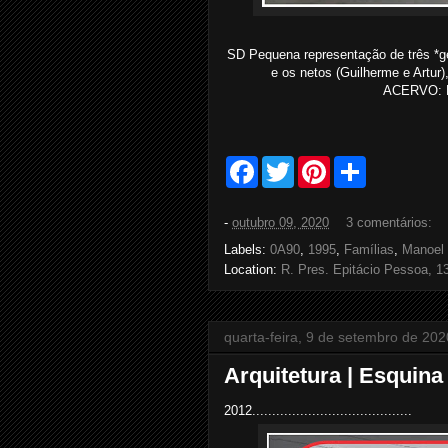
SD Pequena representação de três *ge
e os netos (Guilherme e Artur
ACERVO: Ni
F
T
P
S
a
w
i
h
c
i
n
a
e
t
t
r
-
outubro 09, 2020
3 comentários:
b
t
e
e
o
e
r
Labels:
0A90
,
1995
,
Famílias
,
Manoel 
o
r
e
Location:
R. Pres. Epitácio Pessoa, 1
k
s
t
quarta-feira, 9 de setembro de 202
Arquitetura | Esquina
2012........................................