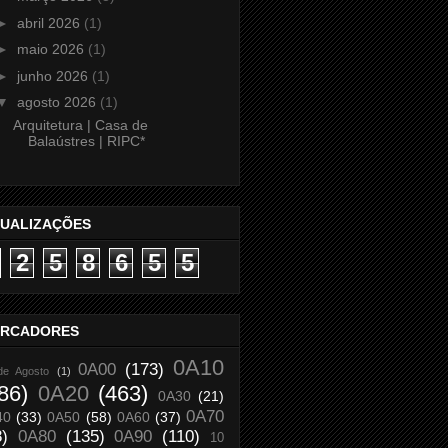
►
abril 2026
(1)
►
maio 2026
(1)
►
junho 2026
(1)
▼
agosto 2026
(1)
Arquitetura | Casa de
Balaústres | RIPC*
SUALIZAÇÕES
2
5
8
6
5
5
RCADORES
0A10
0A00
(173)
de Agosto
(1)
86)
0A20
(463)
0A30
(21)
0A70
40
(33)
0A50
(58)
0A60
(37)
8)
0A80
(135)
0A90
(110)
10