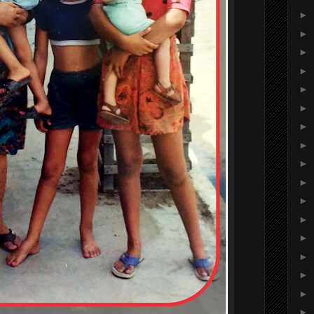
►
►
►
►
►
►
►
►
►
►
►
►
►
►
►
►
►