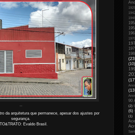
An
192
194
194
195
195
196
197
19
197
198
(23
(10)
19
20
(17
Ano
(13
Ano
90 
...
(2)
(6)
tro da arquitetura que permanece, apesar dos ajustes por
(1)
segurança.
Ace
TO&TRATO: Evaldo Brasil.
Acr
San