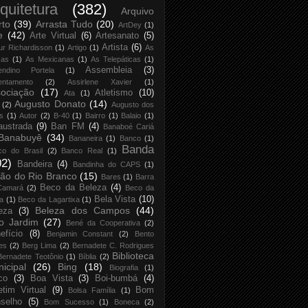
quitetura
(382)
Arquivo
rto
(39)
Arrasta Tudo
(20)
ArtDey
(1)
e
(42)
Arte Virtual
(6)
Artesanato
(5)
Artista
(6)
ur Richardisson
(1)
Artigo
(1)
As
xas
(1)
As Mexicanas
(1)
As Telepáticas
(1)
Assembleia
(3)
endino Portela
(1)
entamento
(2)
Assirlene Xavier
(1)
ociação
(17)
Atletismo
(10)
Ata
(1)
Augusto Donato
(14)
(2)
Augusto dos
s
(1)
Autor
(2)
B-40
(1)
Bairro
(1)
Balaio
(1)
austrada
(9)
Ban FM
(4)
Banaboé Cariá
Banabuyê
(34)
Bananeira
(1)
Banco
(1)
Banda
co do Brasil
(2)
Banco Real
(1)
02)
Bandeira
(4)
Bandinha do CAPS
(1)
ão do Rio Branco
(15)
Bares
(1)
Barra
Beco da Beleza
(4)
Camará
(2)
Beco da
Bela Vista
(10)
ja
(1)
Beco da Lagartixa
(1)
Beleza dos Campos
(44)
eza
(3)
o Jardim
(27)
Bené da Cooperativa
(2)
efício
(8)
Benjamin Constant
(2)
Bento
es
(2)
Berg Lima
(2)
Bernadete C. Rodrigues
Biblioteca
Bernadete Teotônio
(1)
Bíblia
(2)
icipal
(26)
Bing
(18)
Biografia
(1)
co
(3)
Boa Vista
(3)
Boi-bumbá
(4)
etim Virtual
(9)
Bom
Bolsa Família
(1)
selho
(5)
Bom Sucesso
(1)
Boneca
(2)