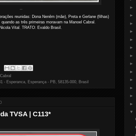
►
...
►
rações reunidas: Dona Nenêm (mãe), Preta e Gerlane (filhas)
), quando as três primeiras moravam na Manoel Cabral.
►
cola Vital. TRATO: Evaldo Brasil.
►
►
►
►
►
►
Cabral
►
31 - Esperanca, Esperança - PB, 58135-000, Brasil
►
►
0
►
▼
 da TVSA | C113*