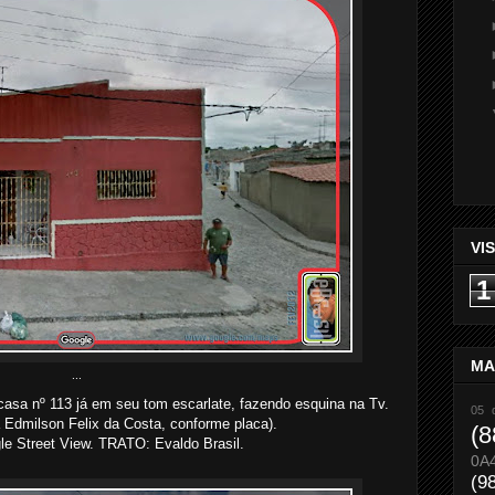
VI
1
MA
...
sa nº 113 já em seu tom escarlate, fazendo esquina na Tv.
05 
 Edmilson Felix da Costa, conforme placa).
(8
 Street View. TRATO: Evaldo Brasil.
0A
(9