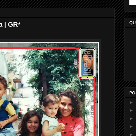
QU
a | GR*
PO
►
►
►
►
►