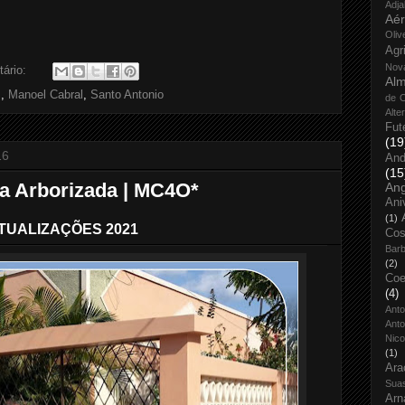
Adja
Aé
Oliv
Agr
Nov
ário:
Alm
s
,
Manoel Cabral
,
Santo Antonio
de O
Alte
Fut
(19
16
And
(15
a Arborizada | MC4O*
An
Ani
(1)
TUALIZAÇÕES 2021
Cos
Bar
(2)
Coe
(4)
Ant
Anto
Nico
(1)
Ara
Sua
Arn