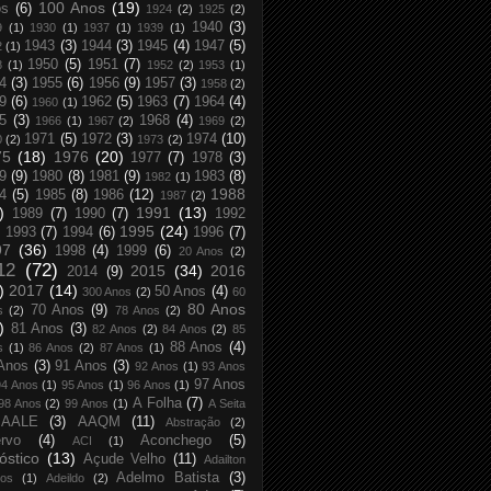
100 Anos
(19)
os
(6)
1924
(2)
1925
(2)
1940
(3)
9
(1)
1930
(1)
1937
(1)
1939
(1)
1943
(3)
1944
(3)
1945
(4)
1947
(5)
2
(1)
1950
(5)
1951
(7)
8
(1)
1952
(2)
1953
(1)
4
(3)
1955
(6)
1956
(9)
1957
(3)
1958
(2)
9
(6)
1962
(5)
1963
(7)
1964
(4)
1960
(1)
5
(3)
1968
(4)
1966
(1)
1967
(2)
1969
(2)
1971
(5)
1972
(3)
1974
(10)
0
(2)
1973
(2)
75
(18)
1976
(20)
1977
(7)
1978
(3)
9
(9)
1980
(8)
1981
(9)
1983
(8)
1982
(1)
1988
4
(5)
1985
(8)
1986
(12)
1987
(2)
)
1991
(13)
1989
(7)
1990
(7)
1992
1995
(24)
1993
(7)
1994
(6)
1996
(7)
97
(36)
1998
(4)
1999
(6)
20 Anos
(2)
12
(72)
2015
(34)
2016
2014
(9)
)
2017
(14)
50 Anos
(4)
300 Anos
(2)
60
80 Anos
70 Anos
(9)
s
(2)
78 Anos
(2)
)
81 Anos
(3)
82 Anos
(2)
84 Anos
(2)
85
88 Anos
(4)
s
(1)
86 Anos
(2)
87 Anos
(1)
Anos
(3)
91 Anos
(3)
92 Anos
(1)
93 Anos
97 Anos
94 Anos
(1)
95 Anos
(1)
96 Anos
(1)
A Folha
(7)
98 Anos
(2)
99 Anos
(1)
A Seita
AALE
(3)
AAQM
(11)
Abstração
(2)
rvo
(4)
Aconchego
(5)
ACI
(1)
óstico
(13)
Açude Velho
(11)
Adailton
Adelmo Batista
(3)
tos
(1)
Adeildo
(2)