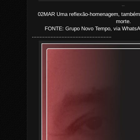
...
02MAR Uma reflexão-homenagem, também n
morte.
FONTE: Grupo Novo Tempo, via
Whats
...................................................