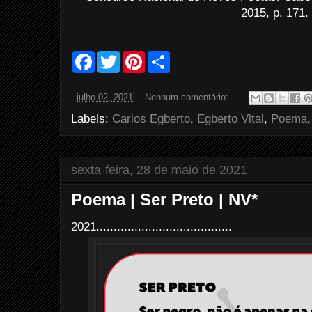
2015, p. 171.
F
T
P
S
a
w
i
h
c
i
n
a
e
t
t
r
-
julho 02, 2021
Nenhum comentário:
b
t
e
e
o
e
r
Labels:
Carlos Egberto
,
Egberto Vital
,
Poema
o
r
e
k
s
t
sexta-feira, 28 de maio de 2021
Poema | Ser Preto | NV*
2021.......................................