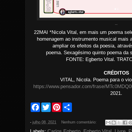
...
22MAI *Nicola Vital, em mais um poema sele
homenagem ao instrumento musical mais ac
ampliar os efeitos da poesia, atrav
poema. Sexagésimo quinto poema da sé
FONTE: Egberto Vital. TRATO:
CRÉDITOS
VITAL, Nicola. Poema para o vio
https://www.pensador.com/frase/MTc0MDQ
2021.
F
T
P
S
a
w
i
h
c
i
n
a
e
t
t
r
-
julho 08, 2021
Nenhum comentário:
b
t
e
e
o
e
r
Labels:
Carlos Egberto
,
Egberto Vital
,
Livre
,
P