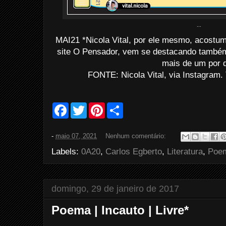
...
MAI21 *Nicola Vital, por ele mesmo, acostu
site O Pensador, vem se destacando també
mais de um por d
FONTE: Nicola Vital, via Instagram.
F
T
P
S
a
w
i
h
c
i
n
a
e
t
t
r
-
maio 07, 2021
Nenhum comentário:
b
t
e
e
o
e
r
Labels:
0A20
,
Carlos Egberto
,
Literatura
,
Poe
o
r
e
k
s
t
domingo, 29 de janeiro de 2017
Poema | Incauto | Livre*