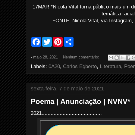
17MAR *Nicola Vital torna público mais um 
temática racial
FONTE: Nicola Vital, via Instagram,
F
T
P
S
a
w
i
h
c
i
n
a
e
t
t
r
-
maio 28, 2021
Nenhum comentário:
b
t
e
e
o
e
r
Labels:
0A20
,
Carlos Egberto
,
Literatura
,
Poe
o
r
e
k
s
t
sexta-feira, 7 de maio de 2021
Poema | Anunciação | NVNV*
2021........................................