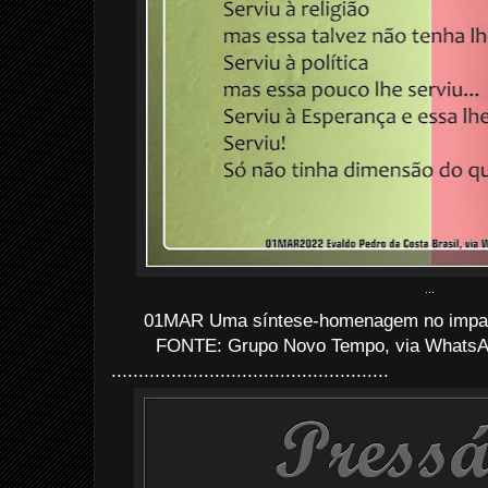
...
01MAR Uma síntese-homenagem no impact
FONTE: Grupo Novo Tempo, via
Whats
...................................................