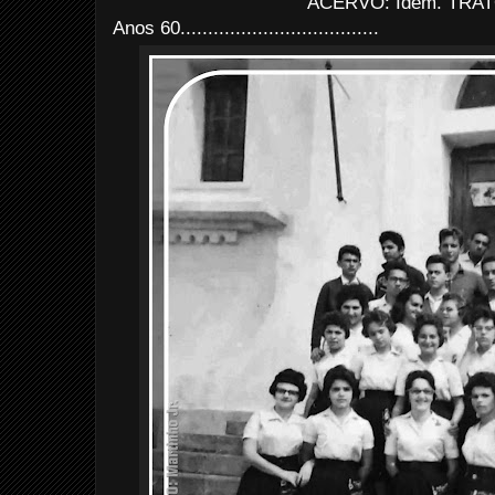
ACERVO: Idem. TRAT
Anos 60....................................