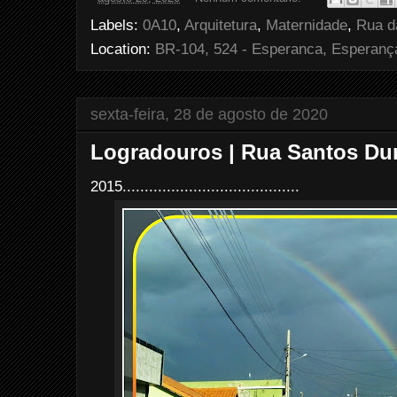
b
t
e
e
o
e
r
Labels:
0A10
,
Arquitetura
,
Maternidade
,
Rua d
o
r
e
k
s
Location:
BR-104, 524 - Esperanca, Esperança
t
sexta-feira, 28 de agosto de 2020
Logradouros | Rua Santos Du
2015........................................