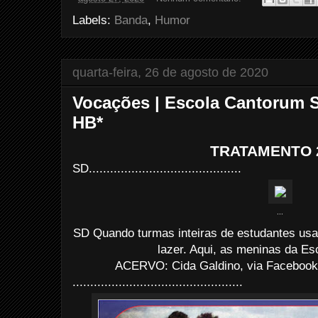
b
t
e
e
o
e
r
Labels:
Banda
,
Humor
o
r
e
k
s
t
quarta-feira, 26 de agosto de 2020
Vocações | Escola Cantorum 
HB*
TRATAMENTO 
SD...........................................
...
SD Quando turmas inteiras de estudantes usa
lazer. Aqui, as meninas da Es
ACERVO: Cida Galdino, via Facebook
................................................