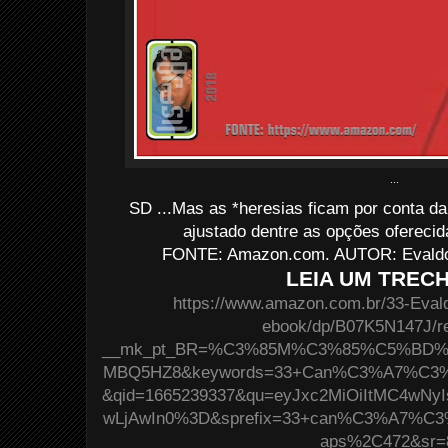
...
SD ...Mas as *heresias ficam por conta da i
ajustado dentre as opções ofereci
FONTE: Amazon.com. AUTOR: Evaldo 
LEIA UM TREC
https://www.amazon.com.br/33-Evald
ebook/dp/B07K5N147J/r
__mk_pt_BR=%C3%85M%C3%85%C5%BD%
MBQ5HZ8&keywords=33+Can%C3%A7%C3%B
&qid=1665239337&qu=eyJxc2MiOiItMC4wNyI
wLjAwIn0%3D&sprefix=33+can%C3%A7%C3%
aps%2C472&sr=