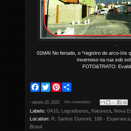
...
01MAI No feriado, o *registro do arco-íris
invernoso na rua sob so
FOTO&TRATO: Evaldo 
F
T
P
S
a
w
i
h
c
i
n
a
e
t
t
r
-
agosto 28, 2020
Um comentário:
b
t
e
e
o
e
r
Labels:
0A10
,
Logradouros
,
Natureza
,
Nova E
o
r
e
k
s
Location:
R. Santos Dumont, 186 - Esperanca
t
Brasil