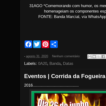
31AGO *Comemorando com humor, os mem
homenageiam os componentes espe
FONTE: Banda Marcial, via WhatsApp
F
T
P
S
a
w
i
h
c
i
n
a
e
t
t
r
-
agosto 31, 2020
Nenhum comentário:
b
t
e
e
o
e
r
Labels:
0A20
,
Banda
,
Datas
o
r
e
k
s
t
Eventos | Corrida da Fogueira
2016.......................................