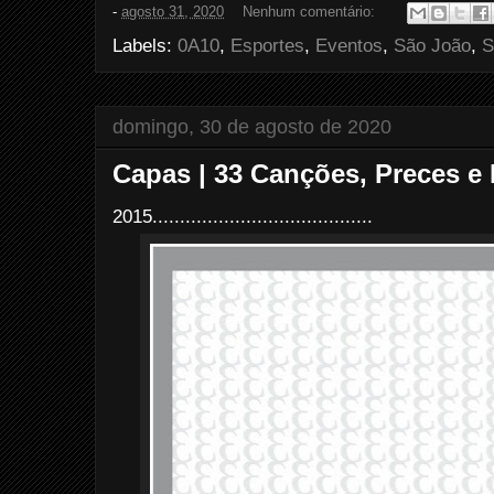
-
agosto 31, 2020
Nenhum comentário:
b
t
e
e
o
e
r
Labels:
0A10
,
Esportes
,
Eventos
,
São João
,
S
o
r
e
k
s
t
domingo, 30 de agosto de 2020
Capas | 33 Canções, Preces e 
2015........................................