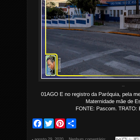
...
01AGO E no registro da Paróquia, pela m
Maternidade mãe de E
FONTE: Pascom. TRATO: Ev
F
T
P
S
a
w
i
h
c
i
n
a
e
t
t
r
-
agosto 29, 2020
Nenhum comentário: