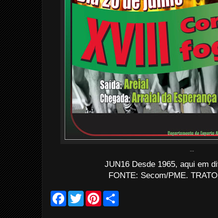
...
JUN16 Desde 1965, aqui em div
FONTE: Secom/PME. TRATO: 
F
T
P
S
a
w
i
h
c
i
n
a
e
t
t
r