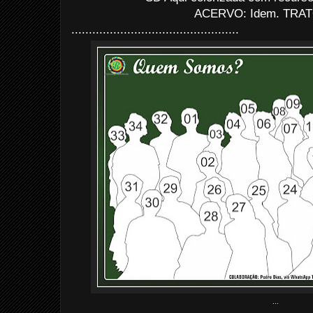
ACERVO: Idem. TRAT
................................................
...