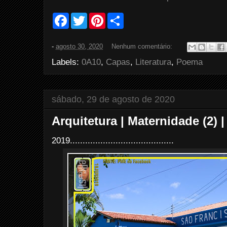
F
T
P
S
a
w
i
h
c
i
n
a
e
t
t
r
-
agosto 30, 2020
Nenhum comentário:
b
t
e
e
o
e
r
Labels:
0A10
,
Capas
,
Literatura
,
Poema
o
r
e
k
s
t
sábado, 29 de agosto de 2020
Arquitetura | Maternidade (2) 
2019.........................................