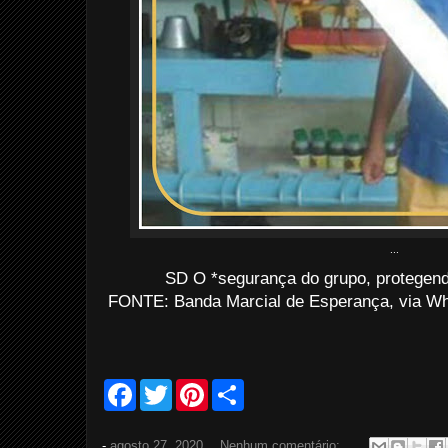
...
SD O *segurança do grupo, protegend
FONTE: Banda Marcial de Esperança, via Wh
F
T
P
S
a
w
i
h
c
i
n
a
e
t
t
r
-
agosto 27, 2020
Nenhum comentário: