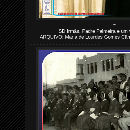
...
SD
Irmãs
, Padre Palmeira e um v
ARQUIVO: Maria de Lourdes Gomes Când
.................................................