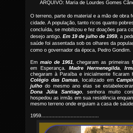
ARQUIVO: Maria de Lourdes Gomes Cândi
O terreno, parte do material e a mão de obra f
cidade. A população, tanto ricos quanto pobre
concluída, se mobilizou e fez doações para co
desejo antigo.
Em 19 de julho de 1959
, a pe
saúde foi assentada sob os olhares da populaç
como o governador da época, Pedro Gondim.
Em
maio de 1961
, chegaram as primeiras f
em Esperança.
Madre Hermenegilda
,
Irm
chegaram à Paraíba e inicialmente ficaram
Colégio das Damas
, localizado em
Campi
julho
do mesmo ano elas se estabeleceram
Dona Júlia Santiago
, senhora muito con
hospedou as irmãs em sua residência enquant
mesmo terreno onde erguiam a casa de saúde
1959
.......................................