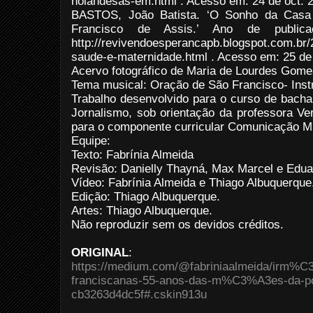
holandesas-em.html . Acesso em: 24 de oct. 
BASTOS, João Batista. ‘O Sonho da Casa
Francisco de Assis.’ Ano de publica
http://revivendoesperancapb.blogspot.com.br
saude-e-maternidade.html . Acesso em: 25 de 
Acervo fotográfico de Maria de Lourdes Gome
Tema musical: Oração de São Francisco- Inst
Trabalho desenvolvido para o curso de bach
Jornalismo, sob orientação da professora Ve
para o componente curricular Comunicação Mu
Equipe:
Texto: Fabrínia Almeida
Revisão: Danielly Thayná, Max Marcel e Edua
Vídeo: Fabrínia Almeida e Thiago Albuquerque
Edição: Thiago Albuquerque.
Artes: Thiago Albuquerque.
Não reproduzir sem os devidos créditos.
ORIGINAL
:
https://medium.com/@fabriniaalmeida/irm%C
franciscanas-55-anos-das-m%C3%A3es-da-p
cb3263d4dc5f#.cskin913u