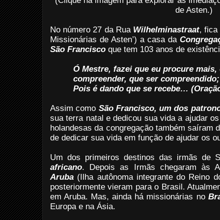
(Clique na imagem para explorar as imediaç
de Asten.)
No número 27 da Rua
Wilhelminastraat
, fica
Missionárias de Asten’) a casa da
Congregaç
São Francisco
que tem 103 anos de existênci
Ó Mestre, fazei que eu procure mais,
compreender, que ser compreendido;
Pois é dando que se recebe… (Oração
Assim como
São Francisco, um dos patron
sua terra natal e dedicou sua vida a ajudar 
holandesas da congregação também saíram d
de dedicar sua vida em função de ajudar os out
Um dos primeiros destinos das irmãs de 
africano
. Depois as Irmãs chegaram às A
Aruba
(Ilha autônoma integrante do Reino d
posteriormente vieram para o Brasil. Atualme
em Aruba. Mas, ainda há missionárias no
Bra
Europa e na Ásia.