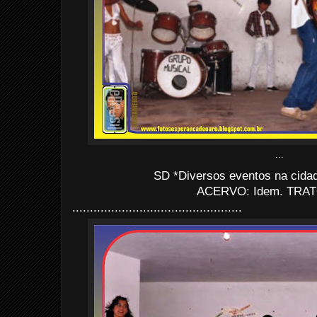
...
SD *Diversos eventos na cida
ACERVO: Idem. TRAT
................................................