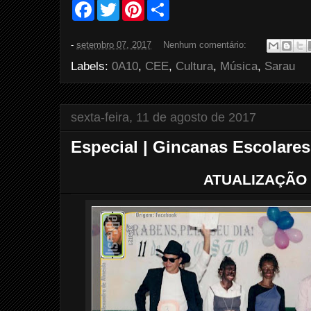
F
T
P
S
a
w
i
h
c
i
n
a
e
t
t
r
-
setembro 07, 2017
Nenhum comentário:
b
t
e
e
o
e
r
Labels:
0A10
,
CEE
,
Cultura
,
Música
,
Sarau
o
r
e
k
s
t
sexta-feira, 11 de agosto de 2017
Especial | Gincanas Escolares
ATUALIZAÇÃO 