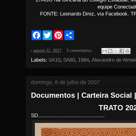
equipe Conectad
FONTE: Leonardo Diniz, via Facebook. TR
F
T
P
S
a
w
i
h
c
i
n
a
e
t
t
r
-
agosto 11, 2017
3 comentários:
b
t
e
e
o
e
r
Labels:
0A10
,
0A80
,
1984
,
Alexandro de Almei
o
r
e
k
s
t
domingo, 8 de julho de 2007
Documentos | Carteira Social 
TRATO 20
SD............................................