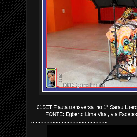
...
01SET Flauta transversal no 1° Sarau Liter
FONTE: Egberto Lima Vital, via Facebo
..................................................