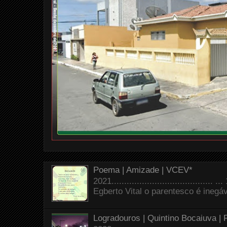
Poema | Amizade | VCEV*
2021.......................................
Egberto Vital o parentesco é inegáve
Logradouros | Quintino Bocaiuva |