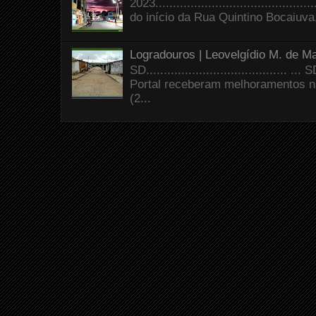
2023.......................................
do início da Rua Quintino Bocaiuva
Logradouros | Leovelgídio M. de Ma
SD.......................................
Portal receberam melhoramentos n
(2...