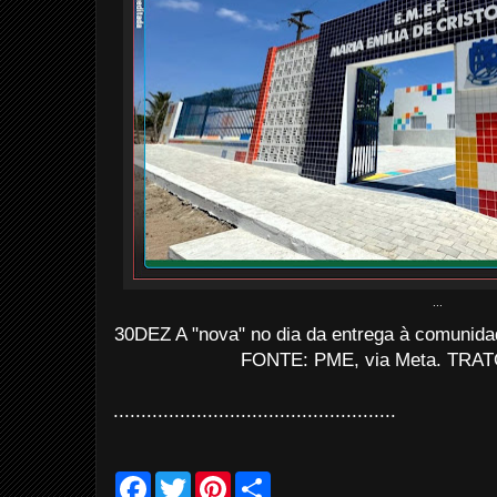
...
30DEZ A "nova" no dia da entrega à comunida
FONTE: PME, via Meta. TRATO
...................................................
F
T
P
S