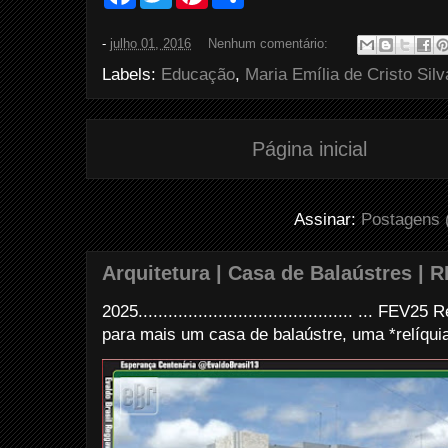
a
w
i
h
c
i
n
a
e
t
t
r
-
julho 01, 2016
Nenhum comentário:
b
t
e
e
o
e
r
Labels:
Educação
,
Maria Emília de Cristo Silv
o
r
e
k
s
t
Página inicial
Assinar:
Postagens 
Arquitetura | Casa de Balaústres | R
2025........................................... ... FE
para mais um casa de balaústre, uma *relíquia