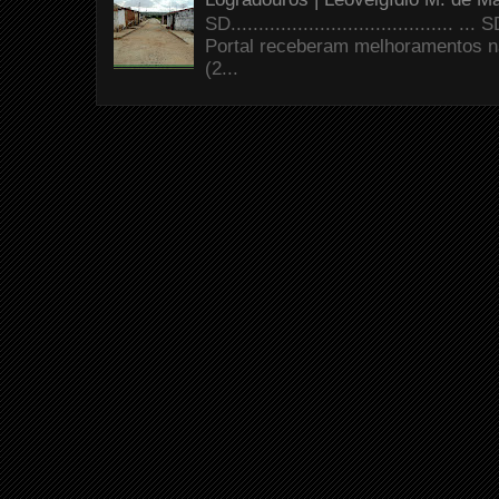
SD.......................................
Portal receberam melhoramentos n
(2...