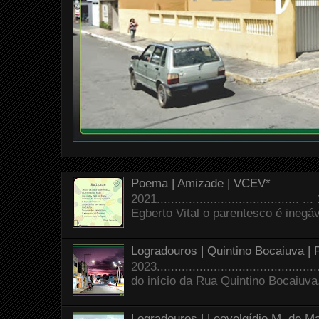
Poema | Amizade | VCEV*
2021.......................................
Egberto Vital o parentesco é inegáve
Logradouros | Quintino Bocaiuva |
2023.......................................
do início da Rua Quintino Bocaiuva
Logradouros | Leovelgídio M. de Ma