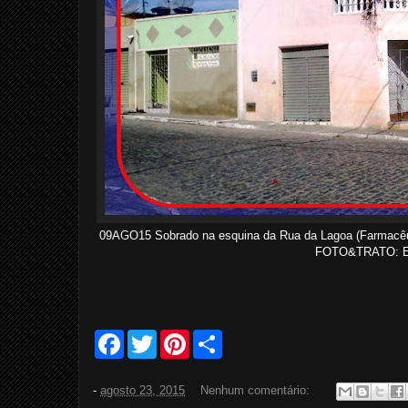
09AGO15 Sobrado na esquina da Rua da Lagoa (Farmacêut
FOTO&TRATO: Ev
F
T
P
S
a
w
i
h
c
i
n
a
e
t
t
r
-
agosto 23, 2015
Nenhum comentário:
b
t
e
e