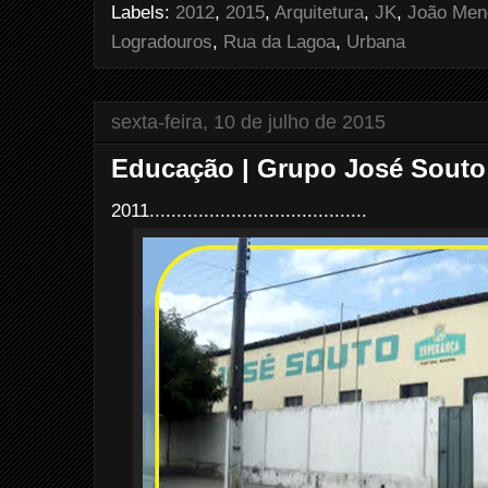
o
e
r
Labels:
2012
,
2015
,
Arquitetura
,
JK
,
João Men
o
r
e
k
s
Logradouros
,
Rua da Lagoa
,
Urbana
t
sexta-feira, 10 de julho de 2015
Educação | Grupo José Souto
2011........................................