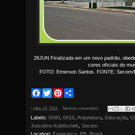
...
26JUN Finalizada em um novo padrão, obede
cores oficiais do mun
FOTO: Emerson Santos. FONTE: Secom/P
F
T
P
S
a
w
i
h
c
i
n
a
e
t
t
r
-
julho 10, 2015
Nenhum comentário:
b
t
e
e
o
e
r
Labels:
0A00
,
0A10
,
Arquitetura
,
Educação
,
G
o
r
e
k
s
Juscelino Kubitschek
,
Secom
t
Location:
Esperança, PB, Brasil