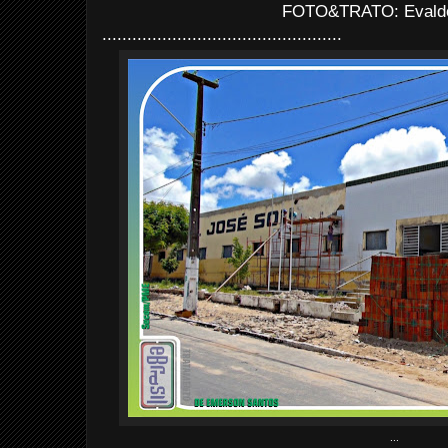
FOTO&TRATO: Evaldo 
................................................
...