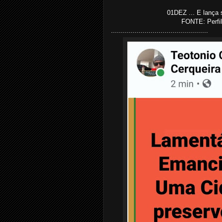
01DEZ ... E lança s
FONTE: Perfil
.................................................