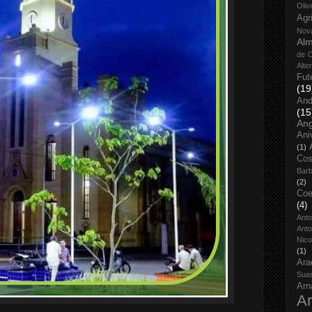
Oliv
Agr
Nov
Alm
de O
Alte
Fut
(19
And
(15
An
Ani
(1)
Cos
Bar
(2)
Coe
(4)
Ant
Anto
Nico
(1)
Ara
Sua
Arn
Ar
...