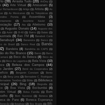
rto
(39)
Arrasta Tudo
(20)
ArtDey
(1)
e
(42)
Arte Virtual
(6)
Artesanato
(5)
Artista
(6)
ur Richardisson
(1)
Artigo
(1)
As
xas
(1)
As Mexicanas
(1)
As Telepáticas
(1)
Assembleia
(3)
endino Portela
(1)
entamento
(2)
Assirlene Xavier
(1)
ociação
(17)
Atletismo
(10)
Ata
(1)
Augusto Donato
(14)
(2)
Augusto dos
s
(1)
Autor
(2)
B-40
(1)
Bairro
(1)
Balaio
(1)
austrada
(9)
Ban FM
(4)
Banaboé Cariá
Banabuyê
(34)
Bananeira
(1)
Banco
(1)
Banda
co do Brasil
(2)
Banco Real
(1)
02)
Bandeira
(4)
Bandinha do CAPS
(1)
ão do Rio Branco
(15)
Bares
(1)
Barra
Beco da Beleza
(4)
Camará
(2)
Beco da
Bela Vista
(10)
ja
(1)
Beco da Lagartixa
(1)
Beleza dos Campos
(44)
eza
(3)
o Jardim
(27)
Bené da Cooperativa
(2)
efício
(8)
Benjamin Constant
(2)
Bento
es
(2)
Berg Lima
(2)
Bernadete C. Rodrigues
Biblioteca
Bernadete Teotônio
(1)
Bíblia
(2)
icipal
(26)
Bing
(18)
Biografia
(1)
co
(3)
Boa Vista
(3)
Boi-bumbá
(4)
etim Virtual
(9)
Bom
Bolsa Família
(1)
selho
(5)
Bom Sucesso
(1)
Boneca
(2)
neca de Pano
(6)
Boneca Esperança
BR-
Bonecão
(1)
Botafogo
(2)
Box Braids
(1)