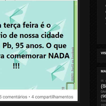
VI
MA
05 
(8
0A
(9
An
192
...