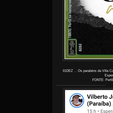
01DEZ ... Os parabéns da Villa Co
Esper
FONTE: Perfil
.................................................