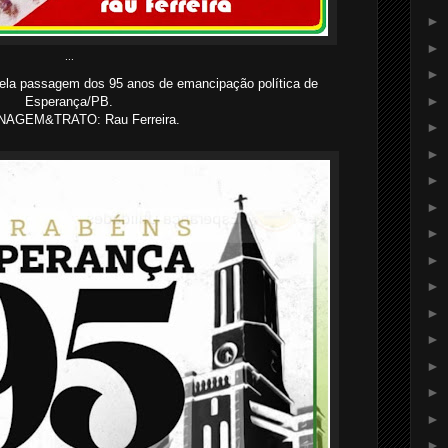
►
►
...
►
la passagem dos 95 anos de emancipação política de
►
Esperança/PB.
AGEM&TRATO: Rau Ferreira.
►
►
►
►
►
►
►
►
►
►
►
►
►