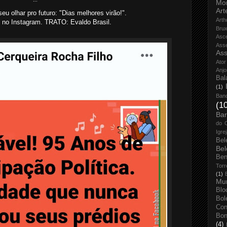
Mo
Art
eu olhar pro futuro: "Dias melhores virão!"
.
Arth
 no Instagram. TRATO: Evaldo Brasil.
Bru
Asc
Ass
Ass
Ator
Anjo
Bal
(1)
Ban
(1
Bar
do 
Igre
Bel
Bel
Ben
Torr
(1)
Mun
Blo
Bol
Con
Bo
(4)