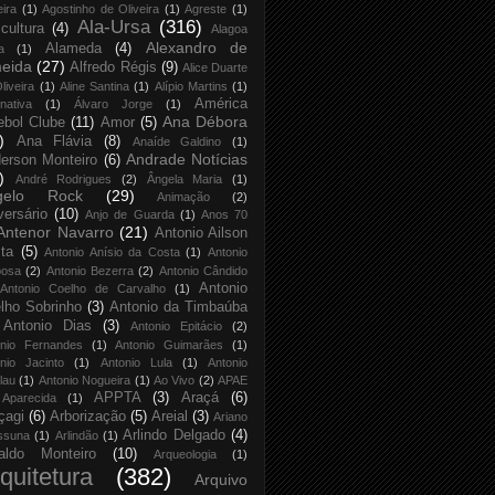
eira
(1)
Agostinho de Oliveira
(1)
Agreste
(1)
Ala-Ursa
(316)
icultura
(4)
Alagoa
Alexandro de
Alameda
(4)
a
(1)
eida
(27)
Alfredo Régis
(9)
Alice Duarte
liveira
(1)
Aline Santina
(1)
Alípio Martins
(1)
América
rnativa
(1)
Álvaro Jorge
(1)
Ana Débora
ebol Clube
(11)
Amor
(5)
)
Ana Flávia
(8)
Anaíde Galdino
(1)
Andrade Notícias
erson Monteiro
(6)
)
André Rodrigues
(2)
Ângela Maria
(1)
gelo Rock
(29)
Animação
(2)
versário
(10)
Anjo de Guarda
(1)
Anos 70
Antenor Navarro
(21)
Antonio Ailson
ta
(5)
Antonio Anísio da Costa
(1)
Antonio
bosa
(2)
Antonio Bezerra
(2)
Antonio Cândido
Antonio
Antonio Coelho de Carvalho
(1)
lho Sobrinho
(3)
Antonio da Timbaúba
Antonio Dias
(3)
Antonio Epitácio
(2)
onio Fernandes
(1)
Antonio Guimarães
(1)
nio Jacinto
(1)
Antonio Lula
(1)
Antonio
lau
(1)
Antonio Nogueira
(1)
Ao Vivo
(2)
APAE
APPTA
(3)
Araçá
(6)
Aparecida
(1)
çagi
(6)
Arborização
(5)
Areial
(3)
Ariano
Arlindo Delgado
(4)
ssuna
(1)
Arlindão
(1)
aldo Monteiro
(10)
Arqueologia
(1)
quitetura
(382)
Arquivo