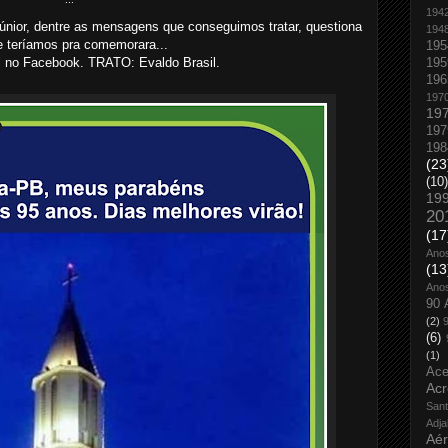
194
únior, dentre as mensagens que conseguimos tratar, questiona
194
e teríamos pra comemorara..
.
195
l no Facebook. TRATO: Evaldo Brasil.
195
196
197
19
197
198
(23
(10)
19
20
(17
Ano
(13
Ano
90 
(2)
(6)
(1)
Ace
Acr
San
Adja
Aé