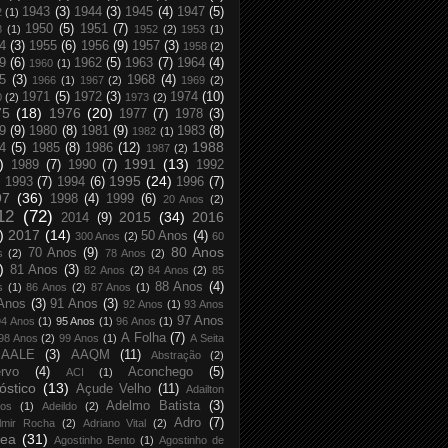
1943
(3)
1944
(3)
1945
(4)
1947
(5)
2
(1)
1950
(5)
1951
(7)
8
(1)
1952
(2)
1953
(1)
4
(3)
1955
(6)
1956
(9)
1957
(3)
1958
(2)
9
(6)
1962
(5)
1963
(7)
1964
(4)
1960
(1)
5
(3)
1968
(4)
1966
(1)
1967
(2)
1969
(2)
1971
(5)
1972
(3)
1974
(10)
0
(2)
1973
(2)
75
(18)
1976
(20)
1977
(7)
1978
(3)
9
(9)
1980
(8)
1981
(9)
1983
(8)
1982
(1)
1988
4
(5)
1985
(8)
1986
(12)
1987
(2)
)
1991
(13)
1989
(7)
1990
(7)
1992
1995
(24)
1993
(7)
1994
(6)
1996
(7)
97
(36)
1998
(4)
1999
(6)
20 Anos
(2)
12
(72)
2015
(34)
2016
2014
(9)
)
2017
(14)
50 Anos
(4)
300 Anos
(2)
60
80 Anos
70 Anos
(9)
s
(2)
78 Anos
(2)
)
81 Anos
(3)
82 Anos
(2)
84 Anos
(2)
85
88 Anos
(4)
s
(1)
86 Anos
(2)
87 Anos
(1)
Anos
(3)
91 Anos
(3)
92 Anos
(1)
93 Anos
97 Anos
94 Anos
(1)
95 Anos
(1)
96 Anos
(1)
A Folha
(7)
98 Anos
(2)
99 Anos
(1)
A Seita
AALE
(3)
AAQM
(11)
Abstração
(2)
rvo
(4)
Aconchego
(5)
ACI
(1)
óstico
(13)
Açude Velho
(11)
Adailton
Adelmo Batista
(3)
tos
(1)
Adeildo
(2)
Adro
(7)
lmir Rocha
(2)
Adriano Vital
(2)
rea
(31)
Agostinho Bento
(1)
Agostinho de