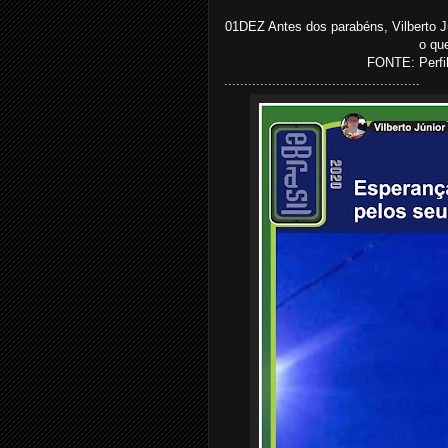
01DEZ Antes dos parabéns, Vilberto J
o qu
FONTE: Perfi
.................................................