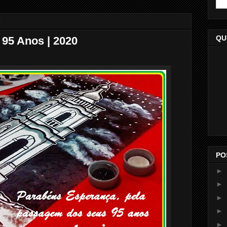
0
QU
 95 Anos | 2020
PO
►
►
►
►
►