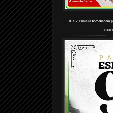
01DEZ Primeira homenagem pe
HOMEN
.................................................