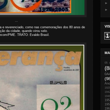
►
►
...
VI
a e reverenciado, como nas comemorações dos 80 anos de
ão da cidade, quando virou selo.
1
ecom/PME.
TRATO: Evaldo Brasil.
MA
05 
(8
0A
(9
An
192
194
194
195
195
196