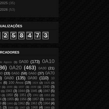
2025
(35)
2026
(53)
SUALIZAÇÕES
2
5
8
4
7
3
RCADORES
0A10
0A00
(173)
de Agosto
(1)
86)
0A20
(463)
0A30
(21)
0A70
40
(33)
0A50
(58)
0A60
(37)
8)
0A80
(135)
0A90
(110)
10
100 Anos
(19)
os
(6)
1924
(2)
1925
(2)
1940
(3)
9
(1)
1930
(1)
1937
(1)
1939
(1)
1943
(3)
1944
(3)
1945
(4)
1947
(5)
2
(1)
1950
(5)
1951
(7)
8
(1)
1952
(2)
1953
(1)
4
(3)
1955
(6)
1956
(9)
1957
(3)
1958
(2)
9
(6)
1962
(5)
1963
(7)
1964
(4)
1960
(1)
5
(3)
1968
(4)
1966
(1)
1967
(2)
1969
(2)