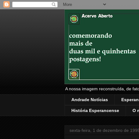
A nossa imagem reconstruída, de fatos
Andrade Notícias
Esperan
História Esperancense
O 
sexta-feira, 1 de dezembro de 199