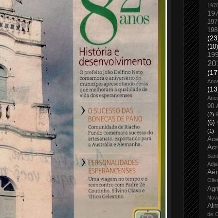
197
19
197
198
(23
(10)
19
20
(17
Ano
(13
Ano
90 
(2)
(6)
(1)
Ace
Acr
San
Adja
Aé
Oliv
Agr
Nov
Alm
de O