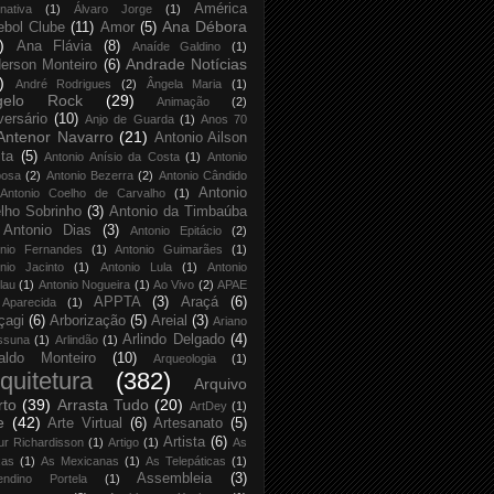
América
rnativa
(1)
Álvaro Jorge
(1)
Ana Débora
ebol Clube
(11)
Amor
(5)
)
Ana Flávia
(8)
Anaíde Galdino
(1)
Andrade Notícias
erson Monteiro
(6)
)
André Rodrigues
(2)
Ângela Maria
(1)
gelo Rock
(29)
Animação
(2)
versário
(10)
Anjo de Guarda
(1)
Anos 70
Antenor Navarro
(21)
Antonio Ailson
ta
(5)
Antonio Anísio da Costa
(1)
Antonio
bosa
(2)
Antonio Bezerra
(2)
Antonio Cândido
Antonio
Antonio Coelho de Carvalho
(1)
lho Sobrinho
(3)
Antonio da Timbaúba
Antonio Dias
(3)
Antonio Epitácio
(2)
onio Fernandes
(1)
Antonio Guimarães
(1)
nio Jacinto
(1)
Antonio Lula
(1)
Antonio
lau
(1)
Antonio Nogueira
(1)
Ao Vivo
(2)
APAE
APPTA
(3)
Araçá
(6)
Aparecida
(1)
çagi
(6)
Arborização
(5)
Areial
(3)
Ariano
Arlindo Delgado
(4)
ssuna
(1)
Arlindão
(1)
aldo Monteiro
(10)
Arqueologia
(1)
quitetura
(382)
Arquivo
rto
(39)
Arrasta Tudo
(20)
ArtDey
(1)
e
(42)
Arte Virtual
(6)
Artesanato
(5)
Artista
(6)
ur Richardisson
(1)
Artigo
(1)
As
xas
(1)
As Mexicanas
(1)
As Telepáticas
(1)
Assembleia
(3)
endino Portela
(1)