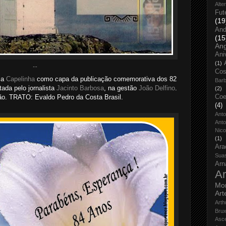
Alte
Fut
(19
And
(15
An
Ani
(1)
...
Cos
 a
Capelinha
como capa da publicação comemorativa dos 82
Bar
ada pelo jornalista
Jacinto Barbosa
, na gestão
João Delfino
.
(2)
Coe
o. TRATO: Evaldo Pedro da Costa Brasil.
(4)
Ant
Anto
Nico
(1)
Ara
Sua
Arn
Ar
Mo
Art
Arth
Bru
Asc