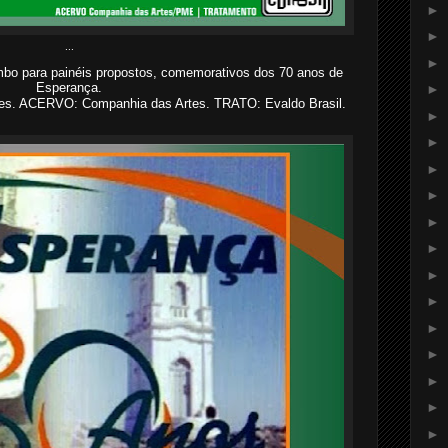
►
►
...
►
o para painéis propostos, comemorativos dos 70 anos de
Esperança.
►
des. ACERVO: Companhia das Artes. TRATO: Evaldo Brasil.
►
►
►
►
►
►
►
►
►
►
►
►
►