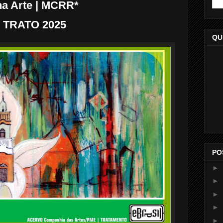
na Arte | MCRR*
TRATO 2025
QU
PO
►
►
►
►
►