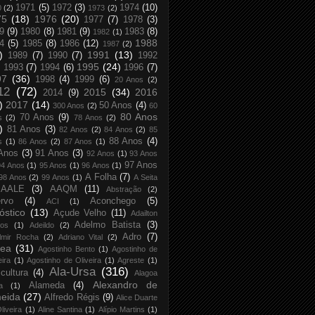
1971
(5)
1972
(3)
1974
(10)
0
(2)
1973
(2)
75
(18)
1976
(20)
1977
(7)
1978
(3)
9
(9)
1980
(8)
1981
(9)
1983
(8)
1982
(1)
1988
4
(5)
1985
(8)
1986
(12)
1987
(2)
)
1991
(13)
1989
(7)
1990
(7)
1992
1995
(24)
1993
(7)
1994
(6)
1996
(7)
97
(36)
1998
(4)
1999
(6)
20 Anos
(2)
12
(72)
2015
(34)
2016
2014
(9)
)
2017
(14)
50 Anos
(4)
300 Anos
(2)
60
80 Anos
70 Anos
(9)
s
(2)
78 Anos
(2)
)
81 Anos
(3)
82 Anos
(2)
84 Anos
(2)
85
88 Anos
(4)
s
(1)
86 Anos
(2)
87 Anos
(1)
Anos
(3)
91 Anos
(3)
92 Anos
(1)
93 Anos
97 Anos
94 Anos
(1)
95 Anos
(1)
96 Anos
(1)
A Folha
(7)
98 Anos
(2)
99 Anos
(1)
A Seita
AALE
(3)
AAQM
(11)
Abstração
(2)
rvo
(4)
Aconchego
(5)
ACI
(1)
óstico
(13)
Açude Velho
(11)
Adailton
Adelmo Batista
(3)
tos
(1)
Adeildo
(2)
Adro
(7)
lmir Rocha
(2)
Adriano Vital
(2)
rea
(31)
Agostinho Bento
(1)
Agostinho de
eira
(1)
Agostinho de Oliveira
(1)
Agreste
(1)
Ala-Ursa
(316)
icultura
(4)
Alagoa
Alexandro de
Alameda
(4)
a
(1)
eida
(27)
Alfredo Régis
(9)
Alice Duarte
liveira
(1)
Aline Santina
(1)
Alípio Martins
(1)