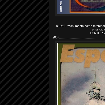
01DEZ *Monumento como referênci
emancipaç
FONTE: S
2007........................................