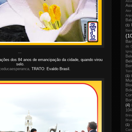
Ass
Ass
Ator
Anjo
Bal
(1)
Ban
(1
Bar
do 
Igre
...
Bel
ções dos 84 anos de emancipação da cidade, quando virou
Bel
selo.
Ben
ceducaesperanca
. TRATO: Evaldo Brasil.
Torr
(1)
Mun
Blo
Bol
Con
Bo
(4)
104
Brin
Brux
(1)
Cam