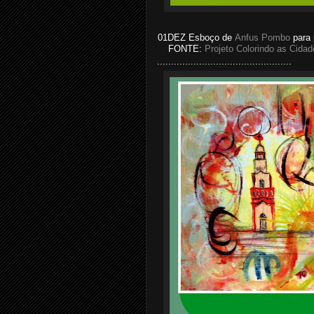
01DEZ Esboço de
Anfus Pombo
para 
FONTE:
Projeto Colorindo as Cidad
................................................