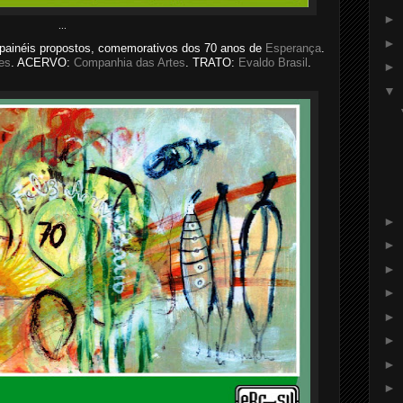
►
...
►
painéis propostos, comemorativos dos 70 anos de
Esperança
.
es
. ACERVO:
Companhia das Artes
. TRATO:
Evaldo Brasil
.
►
▼
►
►
►
►
►
►
►
►