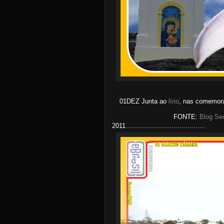
01DEZ Junta ao
lírio
, nas comemora
FONTE:
Blog Se
2011........................................