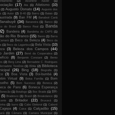
entamento
(2)
Assirlene Xavier
(1)
ociação
(17)
Atletismo
(10)
Ata
(1)
Augusto Donato
(14)
(2)
Augusto dos
s
(1)
Autor
(2)
B-40
(1)
Bairro
(1)
Balaio
(1)
austrada
(9)
Ban FM
(4)
Banaboé Cariá
Banabuyê
(34)
Bananeira
(1)
Banco
(1)
Banda
co do Brasil
(2)
Banco Real
(1)
02)
Bandeira
(4)
Bandinha do CAPS
(1)
ão do Rio Branco
(15)
Bares
(1)
Barra
Beco da Beleza
(4)
Camará
(2)
Beco da
Bela Vista
(10)
ja
(1)
Beco da Lagartixa
(1)
Beleza dos Campos
(44)
eza
(3)
o Jardim
(27)
Bené da Cooperativa
(2)
efício
(8)
Benjamin Constant
(2)
Bento
es
(2)
Berg Lima
(2)
Bernadete C. Rodrigues
Biblioteca
Bernadete Teotônio
(1)
Bíblia
(2)
icipal
(26)
Bing
(18)
Biografia
(1)
co
(3)
Boa Vista
(3)
Boi-bumbá
(4)
etim Virtual
(9)
Bom
Bolsa Família
(1)
selho
(5)
Bom Sucesso
(1)
Boneca
(2)
neca de Pano
(6)
Boneca Esperança
BR-
Bonecão
(1)
Botafogo
(2)
Box Braids
(1)
(5)
Bradesco
(1)
Brasil
(2)
Breakdance
(1)
Britador
(22)
cante
(2)
Bruxaxá
(1)
inha
(2)
burro
(1)
Cabo Eleitoral
(1)
Caboré
Calçadão
(15)
Cagepa
(4)
Caixa
(1)
ará
(1)
Câmara
(1)
Camara Municipal
(1)