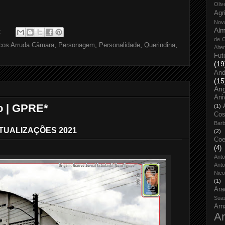
Oliv
Agr
Nov
Alm
:
de O
cos Arruda Câmara
,
Personagem
,
Personalidade
,
Querindina
,
Alte
Fut
(19
And
(15
An
Ani
o | GPRE*
(1)
Cos
Bar
TUALIZAÇÕES 2021
(2)
Coe
(4)
Ant
Anto
Nico
(1)
Ara
Sua
Arn
Ar