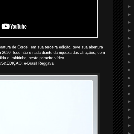
►
►
►
►
►
...
►
ratura de Cordel, em sua terceira edição, teve sua abertura
 2630. Isso não é nada diante da riqueza das atrações, com
►
lda e Imbirinha, neste primeiro vídeo.
►
S&EDIÇÃO: e-Brasil Reggaval.
►
►
►
►
►
►
►
►
►