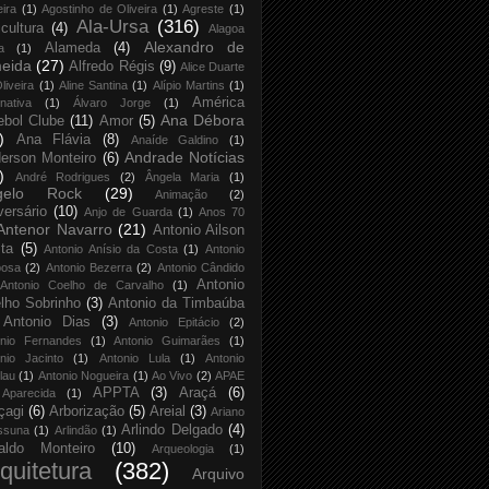
eira
(1)
Agostinho de Oliveira
(1)
Agreste
(1)
Ala-Ursa
(316)
icultura
(4)
Alagoa
Alexandro de
Alameda
(4)
a
(1)
eida
(27)
Alfredo Régis
(9)
Alice Duarte
liveira
(1)
Aline Santina
(1)
Alípio Martins
(1)
América
rnativa
(1)
Álvaro Jorge
(1)
Ana Débora
ebol Clube
(11)
Amor
(5)
)
Ana Flávia
(8)
Anaíde Galdino
(1)
Andrade Notícias
erson Monteiro
(6)
)
André Rodrigues
(2)
Ângela Maria
(1)
gelo Rock
(29)
Animação
(2)
versário
(10)
Anjo de Guarda
(1)
Anos 70
Antenor Navarro
(21)
Antonio Ailson
ta
(5)
Antonio Anísio da Costa
(1)
Antonio
bosa
(2)
Antonio Bezerra
(2)
Antonio Cândido
Antonio
Antonio Coelho de Carvalho
(1)
lho Sobrinho
(3)
Antonio da Timbaúba
Antonio Dias
(3)
Antonio Epitácio
(2)
onio Fernandes
(1)
Antonio Guimarães
(1)
nio Jacinto
(1)
Antonio Lula
(1)
Antonio
lau
(1)
Antonio Nogueira
(1)
Ao Vivo
(2)
APAE
APPTA
(3)
Araçá
(6)
Aparecida
(1)
çagi
(6)
Arborização
(5)
Areial
(3)
Ariano
Arlindo Delgado
(4)
ssuna
(1)
Arlindão
(1)
aldo Monteiro
(10)
Arqueologia
(1)
quitetura
(382)
Arquivo