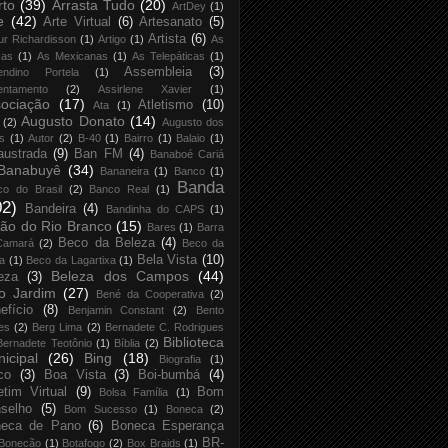
rto
(39)
Arrasta Tudo
(20)
ArtDey
(1)
e
(42)
Arte Virtual
(6)
Artesanato
(5)
Artista
(6)
ur Richardisson
(1)
Artigo
(1)
As
xas
(1)
As Mexicanas
(1)
As Telepáticas
(1)
Assembleia
(3)
endino Portela
(1)
entamento
(2)
Assirlene Xavier
(1)
ociação
(17)
Atletismo
(10)
Ata
(1)
Augusto Donato
(14)
(2)
Augusto dos
s
(1)
Autor
(2)
B-40
(1)
Bairro
(1)
Balaio
(1)
austrada
(9)
Ban FM
(4)
Banaboé Cariá
Banabuyê
(34)
Bananeira
(1)
Banco
(1)
Banda
co do Brasil
(2)
Banco Real
(1)
02)
Bandeira
(4)
Bandinha do CAPS
(1)
ão do Rio Branco
(15)
Bares
(1)
Barra
Beco da Beleza
(4)
Camará
(2)
Beco da
Bela Vista
(10)
ja
(1)
Beco da Lagartixa
(1)
Beleza dos Campos
(44)
eza
(3)
o Jardim
(27)
Bené da Cooperativa
(2)
efício
(8)
Benjamin Constant
(2)
Bento
es
(2)
Berg Lima
(2)
Bernadete C. Rodrigues
Biblioteca
Bernadete Teotônio
(1)
Bíblia
(2)
icipal
(26)
Bing
(18)
Biografia
(1)
co
(3)
Boa Vista
(3)
Boi-bumbá
(4)
etim Virtual
(9)
Bom
Bolsa Família
(1)
selho
(5)
Bom Sucesso
(1)
Boneca
(2)
neca de Pano
(6)
Boneca Esperança
BR-
Bonecão
(1)
Botafogo
(2)
Box Braids
(1)