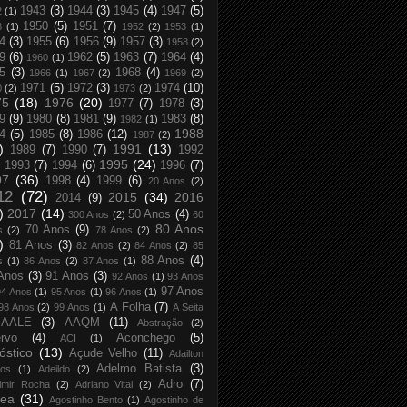
1943
(3)
1944
(3)
1945
(4)
1947
(5)
2
(1)
1950
(5)
1951
(7)
8
(1)
1952
(2)
1953
(1)
4
(3)
1955
(6)
1956
(9)
1957
(3)
1958
(2)
9
(6)
1962
(5)
1963
(7)
1964
(4)
1960
(1)
5
(3)
1968
(4)
1966
(1)
1967
(2)
1969
(2)
1971
(5)
1972
(3)
1974
(10)
0
(2)
1973
(2)
75
(18)
1976
(20)
1977
(7)
1978
(3)
9
(9)
1980
(8)
1981
(9)
1983
(8)
1982
(1)
1988
4
(5)
1985
(8)
1986
(12)
1987
(2)
)
1991
(13)
1989
(7)
1990
(7)
1992
1995
(24)
1993
(7)
1994
(6)
1996
(7)
97
(36)
1998
(4)
1999
(6)
20 Anos
(2)
12
(72)
2015
(34)
2016
2014
(9)
)
2017
(14)
50 Anos
(4)
300 Anos
(2)
60
80 Anos
70 Anos
(9)
s
(2)
78 Anos
(2)
)
81 Anos
(3)
82 Anos
(2)
84 Anos
(2)
85
88 Anos
(4)
s
(1)
86 Anos
(2)
87 Anos
(1)
Anos
(3)
91 Anos
(3)
92 Anos
(1)
93 Anos
97 Anos
94 Anos
(1)
95 Anos
(1)
96 Anos
(1)
A Folha
(7)
98 Anos
(2)
99 Anos
(1)
A Seita
AALE
(3)
AAQM
(11)
Abstração
(2)
rvo
(4)
Aconchego
(5)
ACI
(1)
óstico
(13)
Açude Velho
(11)
Adailton
Adelmo Batista
(3)
tos
(1)
Adeildo
(2)
Adro
(7)
lmir Rocha
(2)
Adriano Vital
(2)
rea
(31)
Agostinho Bento
(1)
Agostinho de