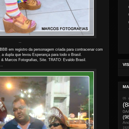
...
 BBB em registro da personagem criada para contracenar com
a dupla que levou Esperança para todo o Brasil.
& Marcos Fotografias, Site. TRATO: Evaldo Brasil.
VI
...
MA
05 
(8
0A
(9
An
192