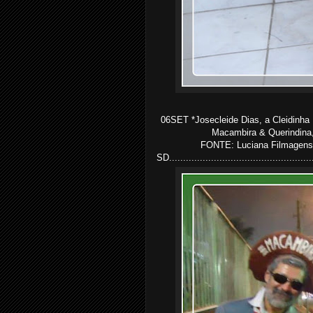
06SET *Josecleide Dias, a Cleidinha
Macambira & Querindina, 
FONTE: Luciana Filmagens 
SD...................................................