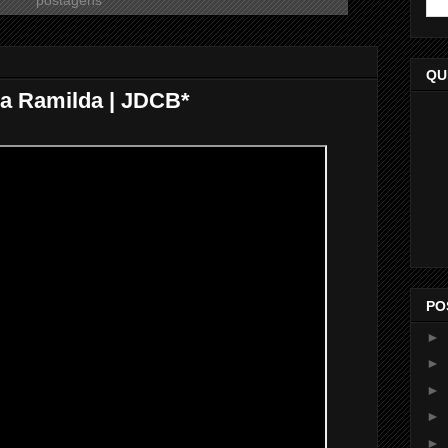
QU
a Ramilda | JDCB*
PO
►
►
►
►
►