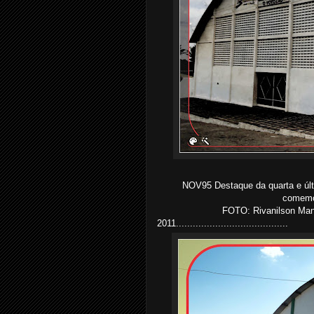
NOV95 Destaque da quarta e últ
comemo
FOTO: Rivanilson Man
2011........................................