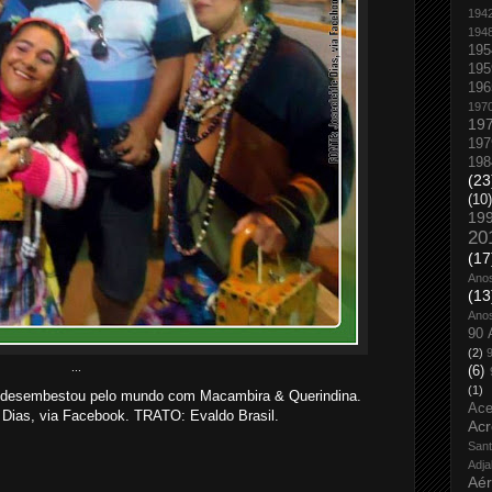
194
194
195
195
196
197
19
197
198
(23
(10)
19
20
(17
Ano
(13
Ano
90 
(2)
...
(6)
(1)
 desembestou pelo mundo com Macambira & Querindina.
Ace
Dias, via Facebook. TRATO: Evaldo Brasil.
Acr
San
Adja
Aé