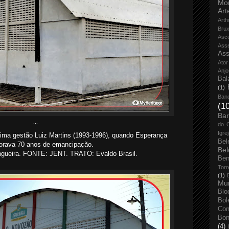
Mo
Art
Arth
Bru
Asc
Ass
Ass
Ator
Anjo
Bal
(1)
Ban
(1
Bar
...
do 
Igre
ima gestão Luiz Martins (1993-1996), quando Esperança
Bel
rava 70 anos de emancipação.
Bel
gueira. FONTE: JENT. TRATO: Evaldo Brasil.
Ben
Torr
(1)
Mun
Blo
Bol
Con
Bo
(4)