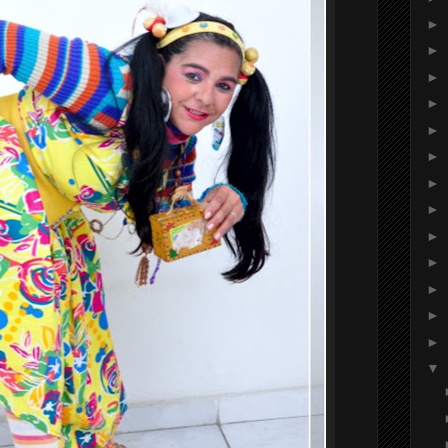
►
►
►
►
►
►
►
►
►
►
►
►
►
▼