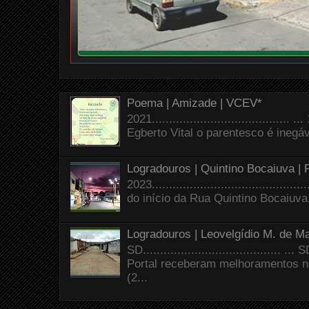
Poema | Amizade | VCEV*
2021.......................................
Egberto Vital o parentesco é inegáve
Logradouros | Quintino Bocaiuva |
2023.......................................
do início da Rua Quintino Bocaiuva
Logradouros | Leovelgídio M. de Ma
SD.......................................
Portal receberam melhoramentos n
(2...