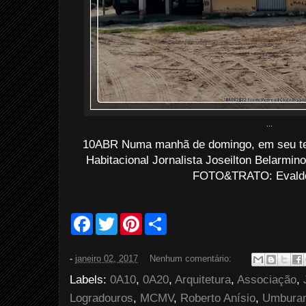
...
10ABR Numa manhã de domingo, em seu terr
Habitacional Jornalista Joseilton Belarmi
FOTO&TRATO: Evaldo 
F
T
P
S
a
w
i
h
c
i
n
a
e
t
t
r
-
janeiro 02, 2017
Nenhum comentário:
b
t
e
e
o
e
r
Labels:
0A10
,
0A20
,
Arquitetura
,
Associação
,
o
r
e
k
s
Logradouros
,
MCMV
,
Roberto Anísio
,
Umbura
t