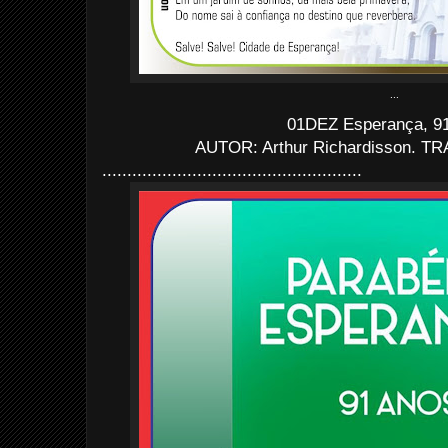
...
01DEZ Esperança, 9
AUTOR: Arthur Richardisson. TR
....................................................