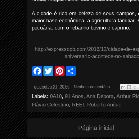
A cidade é rica em beleza de seus campos, q
maior base econômica, a agricultura familiar. 
pecuária, com o rebanho bovino e caprino.
http://expressopb.com/2016/12/cidade-de-es
aniversario-acontece-no-sabado
F
T
P
S
a
w
i
h
c
i
n
a
e
t
t
r
-
dezembro 31, 2016
Nenhum comentário:
b
t
e
e
o
e
r
Labels:
0A10
,
91 Anos
,
Ana Débora
,
Arthur Ri
o
r
e
k
s
Flávio Celestino
,
REEI
,
Roberto Anísio
t
Página inicial