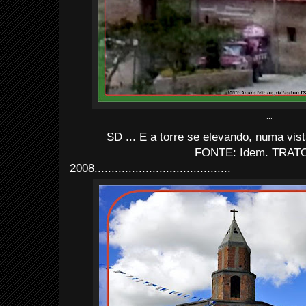
...
SD ... E a torre se elevando, numa vi
FONTE: Idem. TRATO
2008........................................