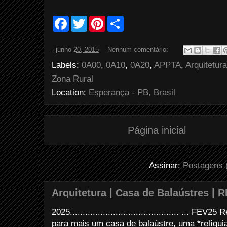
F
T
P
S
a
w
i
h
c
i
n
a
e
t
t
r
-
junho 20, 2015
Nenhum comentário:
b
t
e
e
o
e
r
Labels:
0A00
,
0A10
,
0A20
,
APPTA
,
Arquitetura
o
r
e
k
s
Zona Rural
t
Location:
Esperança - PB, Brasil
Página inicial
Assinar:
Postagens 
Arquitetura | Casa de Balaústres | R
2025........................................... ... FE
para mais um casa de balaústre, uma *relíquia