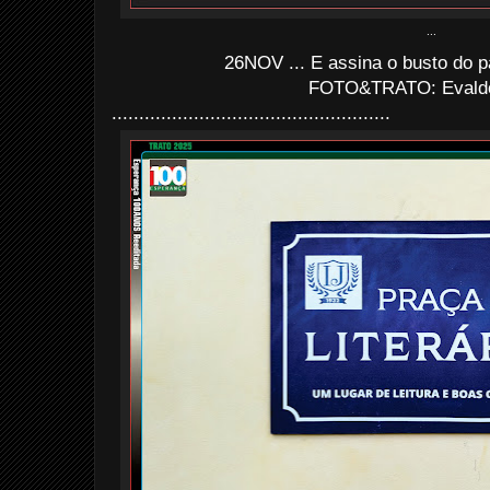
...
26NOV ... E assina o busto do p
FOTO&TRATO: Evaldo 
...................................................