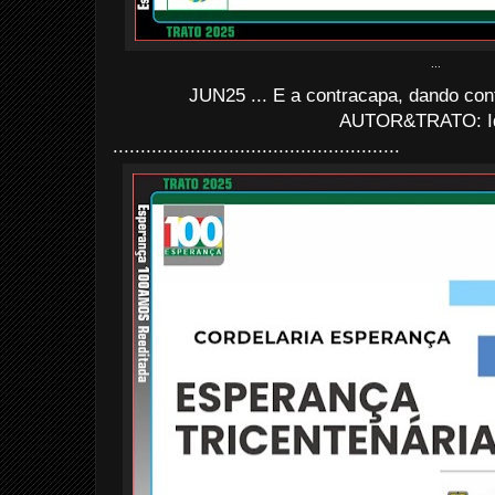
...
JUN25 ... E a contracapa, dando con
AUTOR&TRATO: I
....................................................