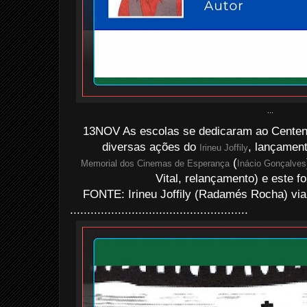
...
13NOV As escolas se dedicaram ao Centen
diversas ações do
, lançamen
Irineu Joffily
(
Memorial dos Cinemas de Esperança
Inácio Gonçalves
Vital, relançamento) e este fo
FONTE: Irineu Joffily (Radamés Rocha) via
....................................................