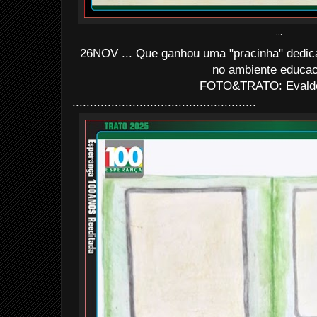
...
26NOV ... Que ganhou uma "pracinha" dedica
no ambiente educac
FOTO&TRATO: Evaldo 
....................................................