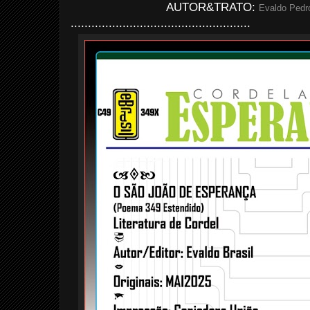
AUTOR&TRATO:
Evaldo Pedro
....................................................