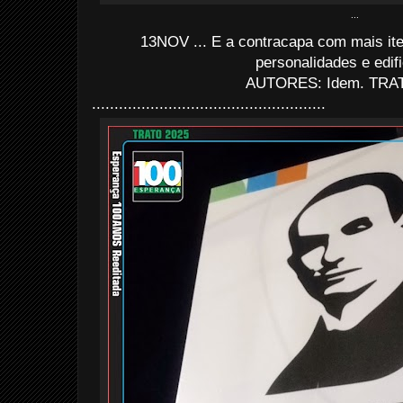
...
13NOV ... E a contracapa com mais it
personalidades e edif
AUTORES: Idem. TRAT
....................................................