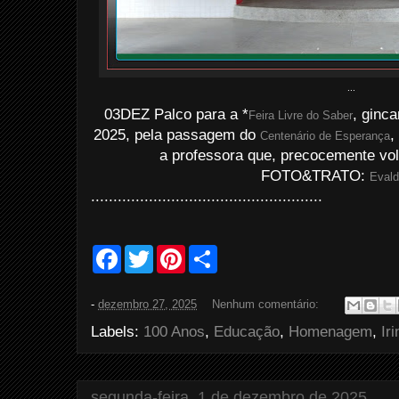
...
03DEZ Palco para a *
, ginc
Feira Livre do Saber
2025, pela passagem do
,
Centenário de Esperança
a professora que, precocemente volto
FOTO&TRATO:
Evald
....................................................
F
T
P
S
a
w
i
h
c
i
n
a
e
t
t
r
-
dezembro 27, 2025
Nenhum comentário:
b
t
e
e
o
e
r
Labels:
100 Anos
,
Educação
,
Homenagem
,
Iri
o
r
e
k
s
t
segunda-feira, 1 de dezembro de 2025