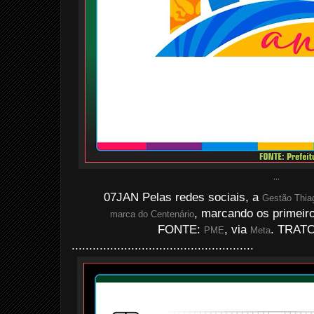
...
07JAN Pelas redes sociais, a
Gestão Thia
, marcando os primeiro
marca do Centenário
FONTE:
, via
. TRATO
PME
Meta
....................................................