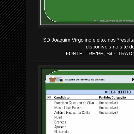
...
SD Joaquim Virgolino eleito, nos *resul
disponíveis no site d
FONTE: TRE/PB, Site. TRATO:
....................................................