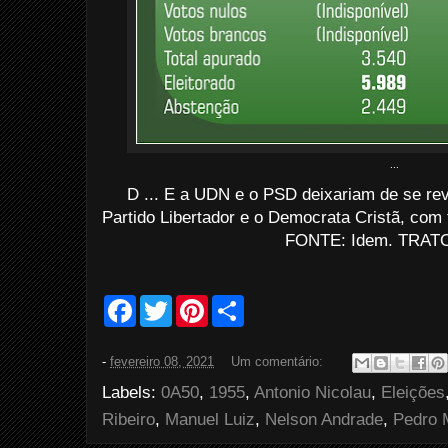
...
D ... E a UDN e o PSD deixariam de se re
Partido Libertador e o Democrata Cristã, com
FONTE: Idem. TRATO
F
T
P
S
a
w
i
h
c
i
n
a
e
t
t
r
-
fevereiro 08, 2021
Um comentário:
b
t
e
e
o
e
r
Labels:
0A50
,
1955
,
Antonio Nicolau
,
Eleições
o
r
e
k
s
Ribeiro
,
Manuel Luiz
,
Nelson Andrade
,
Pedro 
t