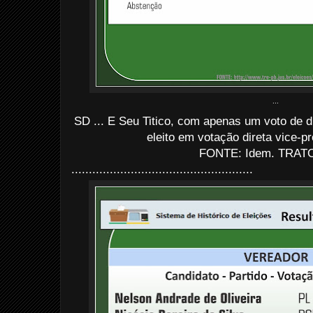
...
SD ... E Seu Titico, com apenas um voto de d
eleito em votação direta vice-pr
FONTE: Idem. TRATO
....................................................