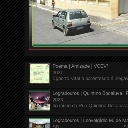
Poema | Amizade | VCEV*
2021.......................................
Egberto Vital o parentesco é inegáve
Logradouros | Quintino Bocaiuva |
2023.......................................
do início da Rua Quintino Bocaiuva
Logradouros | Leovelgídio M. de Ma
SD.......................................