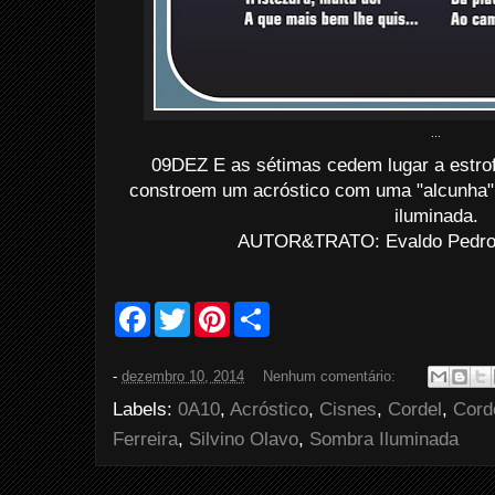
...
09DEZ E as sétimas cedem lugar a estrof
constroem um acróstico com uma "alcunha" 
iluminada.
AUTOR&TRATO: Evaldo Pedro d
F
T
P
S
a
w
i
h
c
i
n
a
e
t
t
r
-
dezembro 10, 2014
Nenhum comentário:
b
t
e
e
o
e
r
Labels:
0A10
,
Acróstico
,
Cisnes
,
Cordel
,
Cord
o
r
e
k
s
Ferreira
,
Silvino Olavo
,
Sombra Iluminada
t