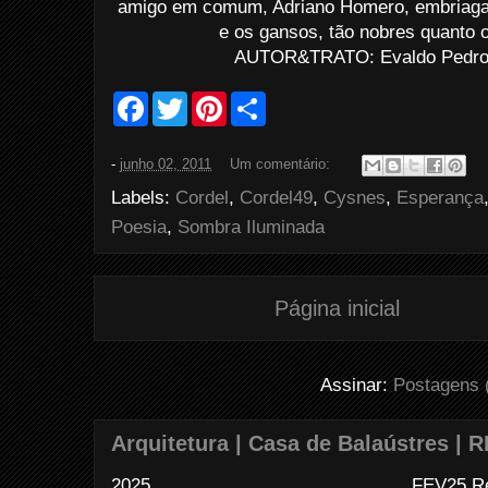
amigo em comum, Adriano Homero, embriagado
e os gansos, tão nobres quanto 
AUTOR&TRATO: Evaldo Pedro d
F
T
P
S
a
w
i
h
c
i
n
a
e
t
t
r
-
junho 02, 2011
Um comentário:
b
t
e
e
o
e
r
Labels:
Cordel
,
Cordel49
,
Cysnes
,
Esperança
o
r
e
k
s
Poesia
,
Sombra Iluminada
t
Página inicial
Assinar:
Postagens 
Arquitetura | Casa de Balaústres | R
2025........................................... ... FE