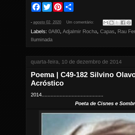
F
T
P
S
a
w
i
h
c
i
n
a
e
t
t
r
-
agosto 02, 2020
Um comentário:
b
t
e
e
o
e
r
Labels:
0A80
,
Adjalmir Rocha
,
Capas
,
Rau Fer
o
r
e
k
s
Iluminada
t
quarta-feira, 10 de dezembro de 2014
Poema | C49-182 Silvino Olavo
Acróstico
2014.........................................
Poeta de Cisnes e Sombr