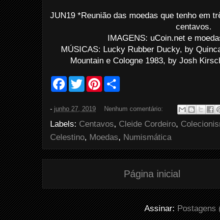
JUN19 *Reunião das moedas que tenho em trê
centavos.
IMAGENS: uCoin.net e moedas
MÚSICAS: Lucky Rubber Ducky, by Quincas
Mountain e Cologne 1983, by Josh Kirsc
F
T
P
S
a
w
i
h
c
i
n
a
e
t
t
r
-
junho 27, 2019
Nenhum comentário:
b
t
e
e
o
e
r
Labels:
Centavos
,
Cleide Cordeiro
,
Colecioni
o
r
e
k
s
Celestino
,
Moedas
,
Numismática
t
Página inicial
Assinar:
Postagens 