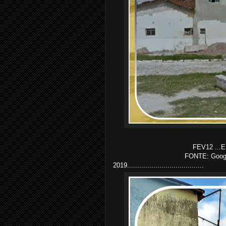
FEV12 ...E
FONTE: Google
2019......................................