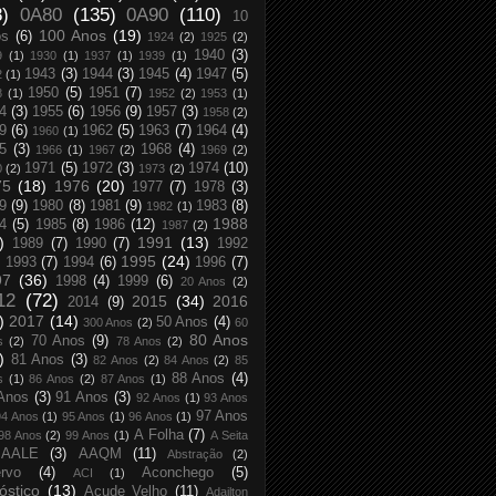
8)
0A80
(135)
0A90
(110)
10
100 Anos
(19)
os
(6)
1924
(2)
1925
(2)
1940
(3)
9
(1)
1930
(1)
1937
(1)
1939
(1)
1943
(3)
1944
(3)
1945
(4)
1947
(5)
2
(1)
1950
(5)
1951
(7)
8
(1)
1952
(2)
1953
(1)
4
(3)
1955
(6)
1956
(9)
1957
(3)
1958
(2)
9
(6)
1962
(5)
1963
(7)
1964
(4)
1960
(1)
5
(3)
1968
(4)
1966
(1)
1967
(2)
1969
(2)
1971
(5)
1972
(3)
1974
(10)
0
(2)
1973
(2)
75
(18)
1976
(20)
1977
(7)
1978
(3)
9
(9)
1980
(8)
1981
(9)
1983
(8)
1982
(1)
1988
4
(5)
1985
(8)
1986
(12)
1987
(2)
)
1991
(13)
1989
(7)
1990
(7)
1992
1995
(24)
1993
(7)
1994
(6)
1996
(7)
97
(36)
1998
(4)
1999
(6)
20 Anos
(2)
12
(72)
2015
(34)
2016
2014
(9)
)
2017
(14)
50 Anos
(4)
300 Anos
(2)
60
80 Anos
70 Anos
(9)
s
(2)
78 Anos
(2)
)
81 Anos
(3)
82 Anos
(2)
84 Anos
(2)
85
88 Anos
(4)
s
(1)
86 Anos
(2)
87 Anos
(1)
Anos
(3)
91 Anos
(3)
92 Anos
(1)
93 Anos
97 Anos
94 Anos
(1)
95 Anos
(1)
96 Anos
(1)
A Folha
(7)
98 Anos
(2)
99 Anos
(1)
A Seita
AALE
(3)
AAQM
(11)
Abstração
(2)
rvo
(4)
Aconchego
(5)
ACI
(1)
óstico
(13)
Açude Velho
(11)
Adailton