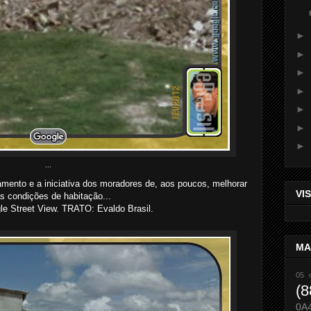
►
►
►
►
►
►
►
...
mento e a iniciativa dos moradores de, aos poucos, melhorar
VI
s condições de habitação...
 Street View. TRATO: Evaldo Brasil.
MA
05 
(8
0A