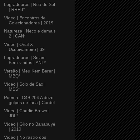
Logradouros | Rua do Sol
| RRFB*
Vídeo | Encontros de
Colecionadores | 2019
Natureza | Neco é demais
2 | CAN*
Vídeo | Onal X
Ucueivampiro | 39
Logradouros | Sejam
Bem-vindos | ANL*
Versão | Meu Kem Berer |
MBQ*
Vídeo | Solo de Sax |
MSS*
Poema | C49-204 A doze
golpes de faca | Cordel
Vídeo | Charlie Brown |
JDL*
Vídeo | Giro no Banabuyê
| 2019
Vídeo | No rastro dos