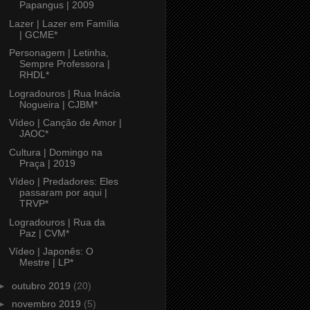
Papangus | 2009
Lazer | Lazer em Família
| GCME*
Personagem | Letinha,
Sempre Professora |
RHDL*
Logradouros | Rua Inácia
Nogueira | CJBM*
Vídeo | Canção de Amor |
JAOC*
Cultura | Domingo na
Praça | 2019
Vídeo | Predadores: Eles
passaram por aqui |
TRVP*
Logradouros | Rua da
Paz | CVM*
Vídeo | Japonês: O
Mestre | LP*
►
outubro 2019
(20)
►
novembro 2019
(5)