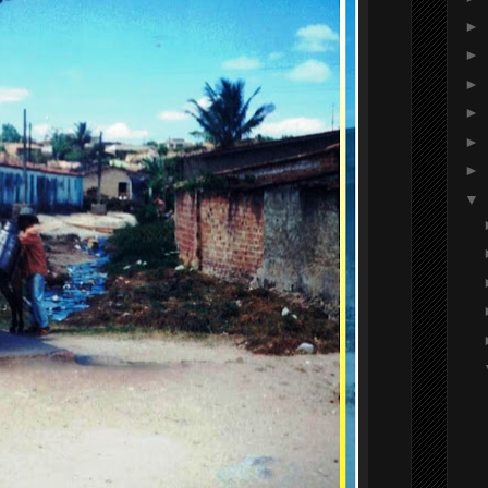
►
►
►
►
►
►
▼