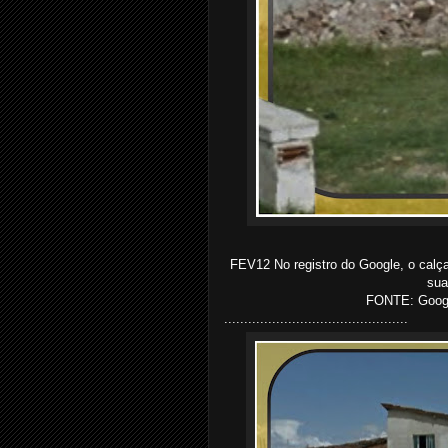
FEV12 No registro do Google, o calça
sua
FONTE: Google
..............................................