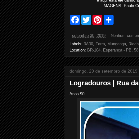
e aqui está ele dando a
IMAGENS: Paulo Cés
F
T
P
S
a
w
i
h
c
i
n
a
e
t
t
r
-
setembro 30, 2019
Nenhum coment
b
t
e
e
o
e
r
Labels:
0A00
,
Farra
,
Munganga
,
Riach
o
r
e
Location:
BR-104, Esperança - PB, 581
k
s
t
domingo, 29 de setembro de 2019
Logradouros | Rua da
Anos 90..................................