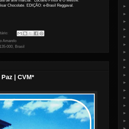
ula de arte marcial. *Luciano Pintor é O Mestre.
ar Chocolate. EDIÇÃO: e-Brasil Reggaval.
►
►
►
►
ário:
►
o Amarelo
►
35-000, Brasil
►
►
►
►
 Paz | CVM*
►
►
►
►
►
►
►