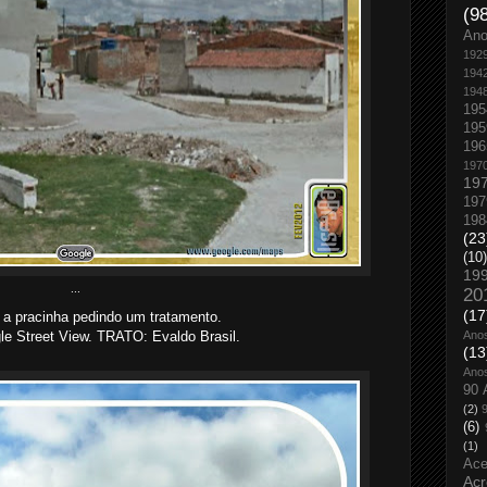
(9
An
192
194
194
195
195
196
197
19
197
198
(23
(10)
19
...
20
(17
 a pracinha pedindo um tratamento.
Ano
 Street View. TRATO: Evaldo Brasil.
(13
Ano
90 
(2)
(6)
(1)
Ace
Acr