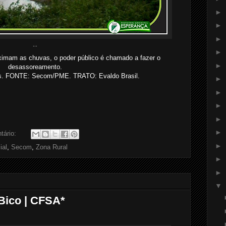
►
►
►
...
►
ximam as chuvas, o poder público é chamado a fazer o
►
desassoreamento.
. FONTE: Secom/PME. TRATO: Evaldo Brasil.
►
►
►
►
►
tário:
►
ial
,
Secom
,
Zona Rural
►
►
▼
Bico | CFSA*