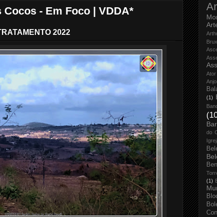
Ar
os Cocos - Em Foco | VDDA*
Mo
Art
TRATAMENTO 2022
Arth
Bru
Asc
Ass
Ass
Ator
Anjo
Bal
(1)
Ban
(1
Bar
do 
Igre
Bel
Bel
Ben
Torr
(1)
Mun
Blo
Bol
Con