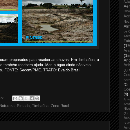
Adja
Aé
Oliv
Agr
Nov
Alm
de O
Alte
Fut
(19
And
...
(15
foram preparados para receber as chuvas. Em Timbaúba, a
An
 também recebera ajuda. Mas a água ainda não veio.
Ani
s. FONTE: Secom/PME. TRATO: Evaldo Brasil.
(1)
Cos
Bar
(2)
Coe
(4)
io:
Ant
Anto
Natureza
,
Pintado
,
Timbaúba
,
Zona Rural
Nico
(1)
Ara
Sua
Arn