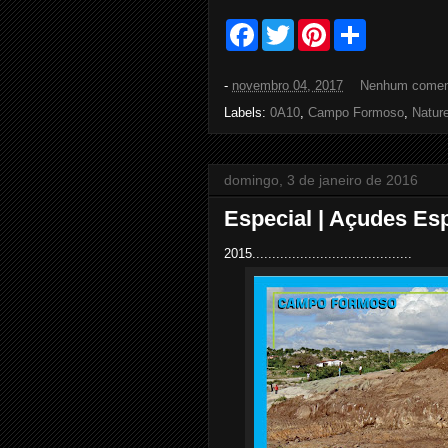
F
T
P
S
a
w
i
h
c
i
n
a
e
t
t
r
-
novembro 04, 2017
Nenhum comen
b
t
e
e
o
e
r
Labels:
0A10
,
Campo Formoso
,
Natur
o
r
e
k
s
t
domingo, 3 de janeiro de 2016
Especial | Açudes E
2015........................................