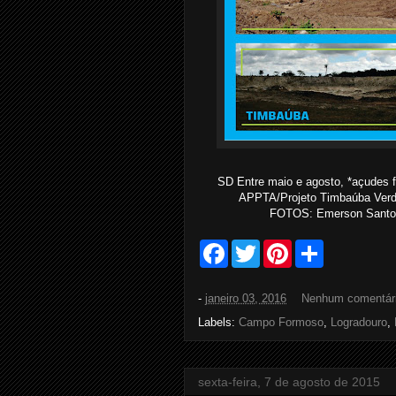
SD Entre maio e agosto, *açudes 
APPTA/Projeto Timbaúba Verde
FOTOS: Emerson Santo
F
T
P
S
a
w
i
h
c
i
n
a
e
t
t
r
-
janeiro 03, 2016
Nenhum comentár
b
t
e
e
o
e
r
Labels:
Campo Formoso
,
Logradouro
,
o
r
e
k
s
t
sexta-feira, 7 de agosto de 2015