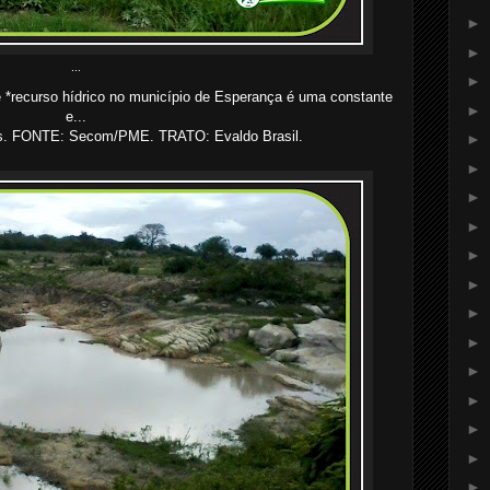
►
►
...
►
*recurso hídrico no município de Esperança é uma constante
►
e...
. FONTE: Secom/PME. TRATO: Evaldo Brasil.
►
►
►
►
►
►
►
►
►
►
►
►
►