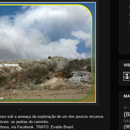
VI
1
MA
05 
...
(8
o sob a ameaça da exploração de um dos poucos recursos
0A
níveis: as pedras do caminho.
(9
bosa, via Facebook. TRATO: Evaldo Brasil.