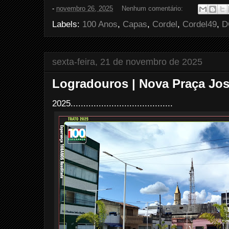
e
t
t
r
-
novembro 26, 2025
Nenhum comentário:
b
t
e
e
o
e
r
Labels:
100 Anos
,
Capas
,
Cordel
,
Cordel49
,
D
o
r
e
k
s
t
sexta-feira, 21 de novembro de 2025
Logradouros | Nova Praça Jos
2025........................................