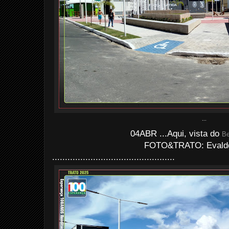
...
04ABR ...Aqui, vista do
Be
FOTO&TRATO: Evaldo 
................................................