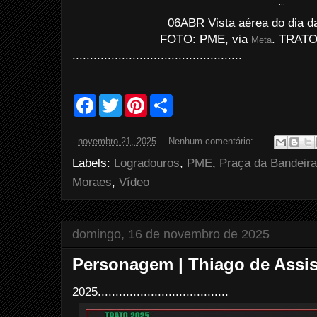
...
06ABR Vista aérea do dia d
FOTO: PME, via
. TRATO:
Meta
................................................
F
T
P
S
a
w
i
h
c
i
n
a
e
t
t
r
-
novembro 21, 2025
Nenhum comentário:
b
t
e
e
o
e
r
Labels:
Logradouros
,
PME
,
Praça da Bandeira
o
r
e
k
s
Moraes
,
Vídeo
t
domingo, 16 de novembro de 2025
Personagem | Thiago de Assi
2025.....................................