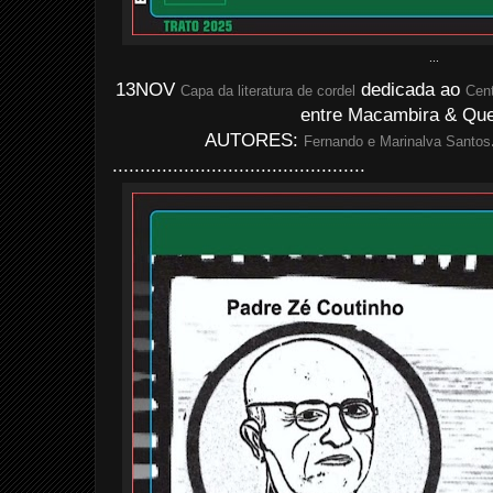
...
13NOV
dedicada ao
Capa da literatura de cordel
Cen
entre Macambira & Quer
AUTORES:
Fernando e Marinalva Santos
..............................................