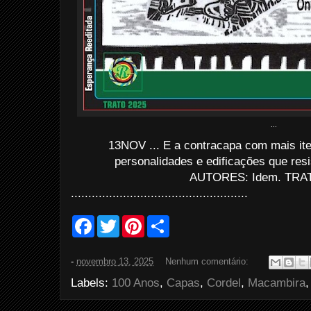
...
13NOV ... E a contracapa com mais it
personalidades e edificações que res
AUTORES: Idem. TRAT
...................................................
F
T
P
S
a
w
i
h
c
i
n
a
e
t
t
r
-
novembro 13, 2025
Nenhum comentário:
b
t
e
e
o
e
r
Labels:
100 Anos
,
Capas
,
Cordel
,
Macambira
o
r
e
k
s
t