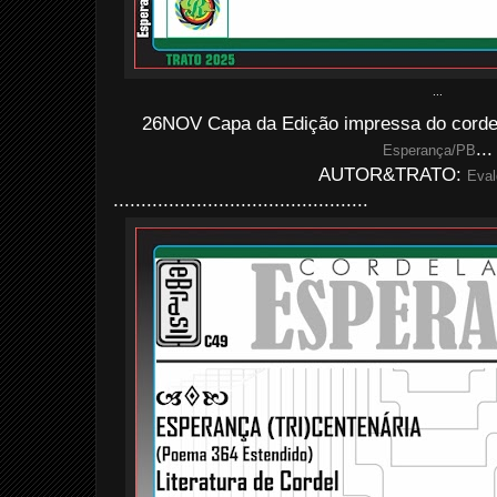
...
26NOV Capa da Edição impressa do cordel
...
Esperança/PB
AUTOR&TRATO:
Eval
..............................................