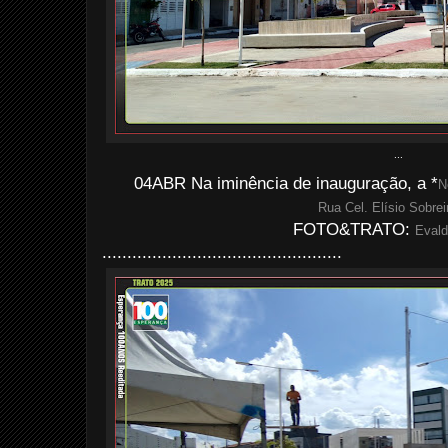
...
04ABR Na iminência de inauguração, a *
N
Rua Cel. Elísio Sobrei
FOTO&TRATO:
Evald
................................................