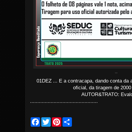
...
01DEZ ... E a contracapa, dando conta da 
oficial, da tiragem de 200
AUTOR&TRATO: Evaldo
..............................................
F
T
P
S
a
w
i
h
c
i
n
a