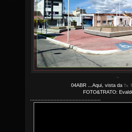
...
04ABR ...Aqui, vista da
Tv. 
FOTO&TRATO: Evaldo 
................................................