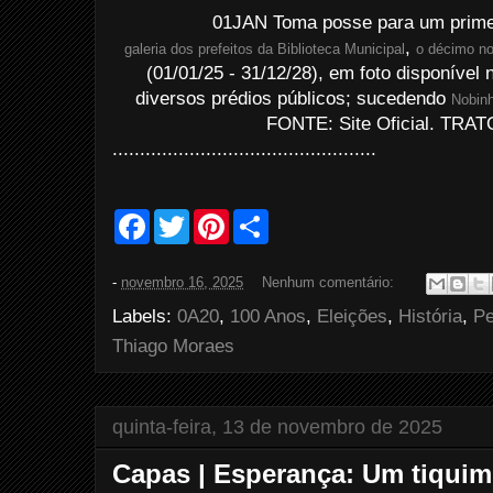
01JAN Toma posse para um primei
,
galeria dos prefeitos da Biblioteca Municipal
o décimo no
(01/01/25 - 31/12/28), em foto disponível 
diversos prédios públicos; sucedendo
Nobin
FONTE: Site Oficial. TRA
................................................
F
T
P
S
a
w
i
h
c
i
n
a
e
t
t
r
-
novembro 16, 2025
Nenhum comentário:
b
t
e
e
o
e
r
Labels:
0A20
,
100 Anos
,
Eleições
,
História
,
P
o
r
e
k
s
Thiago Moraes
t
quinta-feira, 13 de novembro de 2025
Capas | Esperança: Um tiquim 