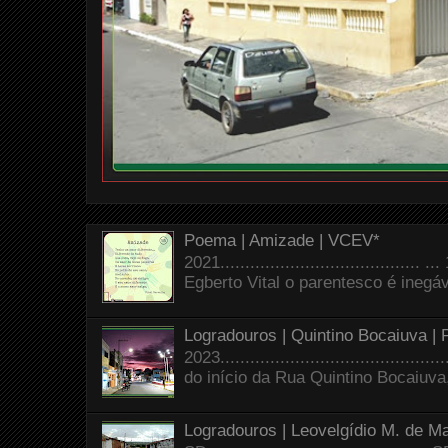
Poema | Amizade | VCEV*
2021.......................................
Egberto Vital o parentesco é inegáve
Logradouros | Quintino Bocaiuva |
2023.......................................
do início da Rua Quintino Bocaiuva
Logradouros | Leovelgídio M. de Ma