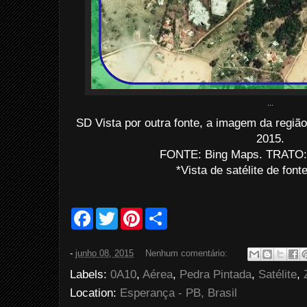
...
SD Vista por outra fonte, a imagem da regiã
2015.
FONTE: Bing Maps. TRATO: 
*Vista de satélite de font
F
T
P
S
a
w
i
h
c
i
n
a
e
t
t
r
-
junho 08, 2015
Nenhum comentário:
b
t
e
e
o
e
r
Labels:
0A10
,
Aérea
,
Pedra Pintada
,
Satélite
,
o
r
e
k
s
Location:
Esperança - PB, Brasil
t