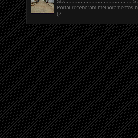
SD.......................................
Portal receberam melhoramentos n
(2...