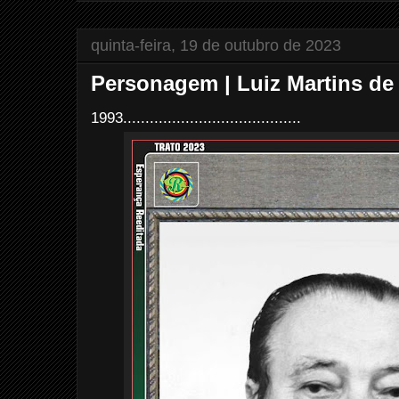
t
quinta-feira, 19 de outubro de 2023
Personagem | Luiz Martins de 
1993........................................