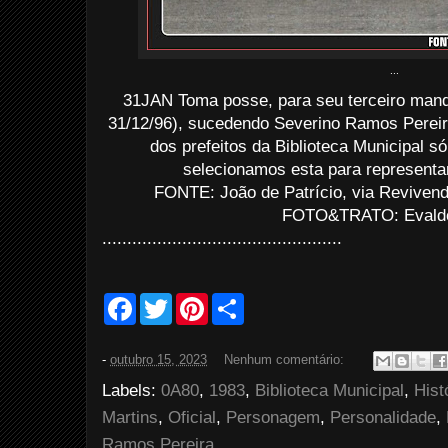
...
31JAN Toma posse, para seu terceiro manda
31/12/96), sucedendo Severino Ramos Pereir
dos prefeitos da Biblioteca Municipal só
selecionamos esta para representar
FONTE: João de Patrício, via Reviven
FOTO&TRATO: Evaldo 
................................................
F
T
P
S
a
w
i
h
c
i
n
a
e
t
t
r
-
outubro 15, 2023
Nenhum comentário:
b
t
e
e
o
e
r
Labels:
0A80
,
1983
,
Biblioteca Municipal
,
Hist
o
r
e
k
s
Martins
,
Oficial
,
Personagem
,
Personalidade
,
t
Ramos Pereira