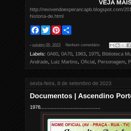
VEJA MAI
http://revivendoesperancapb.blogspot.com/201
historia-de.html
F
T
P
S
a
w
i
h
c
i
n
a
e
t
t
r
-
outubro 05, 2023
Nenhum comentário:
b
t
e
e
o
e
r
Labels:
0A60
,
0A70
,
1963
,
1975
,
Biblioteca Mu
o
r
e
k
s
Andrade
,
Luiz Martins
,
Oficial
,
Personagem
,
P
t
sexta-feira, 8 de setembro de 2023
Documentos | Ascendino Porte
1976.........................................