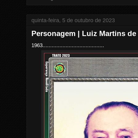
t
quinta-feira, 5 de outubro de 2023
Personagem | Luiz Martins de
1963........................................