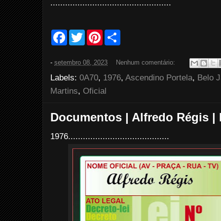
.................................................
F
T
P
S
a
w
i
h
c
i
n
a
e
t
t
r
-
setembro 08, 2023
Nenhum comentário:
b
t
e
e
o
e
r
Labels:
0A70
,
1976
,
Ascendino Portela
,
Belo 
o
r
e
k
s
Martins
,
Oficial
t
Documentos | Alfredo Régis | 
1976.........................................