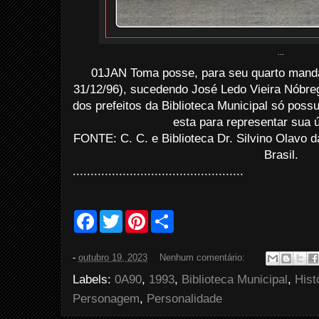
...
01JAN Toma posse, para seu quarto mandad
31/12/96), sucedendo José Ledo Vieira Nóbre
dos prefeitos da Biblioteca Municipal só poss
esta para representar sua 
FONTE: C. C. e Biblioteca Dr. Silvino Olav
Brasil.
................................................
F
T
P
S
a
w
i
h
c
i
n
a
e
t
t
r
-
outubro 19, 2023
Nenhum comentário:
b
t
e
e
o
e
r
Labels:
0A90
,
1993
,
Biblioteca Municipal
,
Hist
o
r
e
k
s
Personagem
,
Personalidade
t