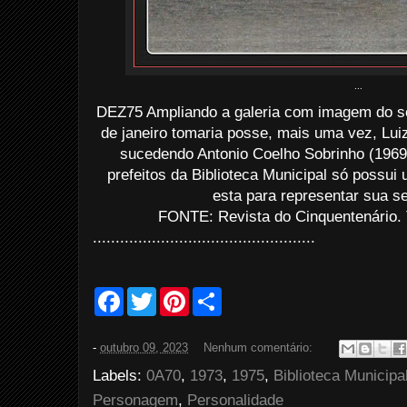
...
DEZ75 Ampliando a galeria com imagem do 
de janeiro tomaria posse, mais uma vez, Luiz
sucedendo Antonio Coelho Sobrinho (1969
prefeitos da Biblioteca Municipal só possui
esta para representar sua s
FONTE: Revista do Cinquentenário. 
................................................
.
F
T
P
S
a
w
i
h
c
i
n
a
e
t
t
r
-
outubro 09, 2023
Nenhum comentário:
b
t
e
e
o
e
r
Labels:
0A70
,
1973
,
1975
,
Biblioteca Municipa
o
r
e
k
s
Personagem
,
Personalidade