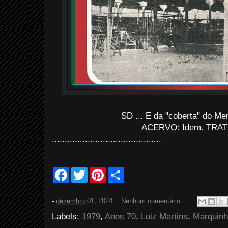
...
SD ... E da "coberta" do Me
ACERVO: Idem. TRAT
...........................................
F
T
P
S
a
w
i
h
c
i
n
a
e
t
t
r
-
dezembro 01, 2024
Nenhum comentário:
b
t
e
e
o
e
r
Labels:
1979
,
Anos 70
,
Luiz Martins
,
Marquin
o
r
e
k
s