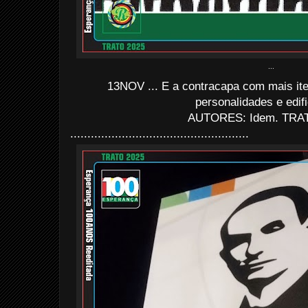
...
13NOV ... E a contracapa com mais it
personalidades e edif
AUTORES: Idem. TRAT
....................................................