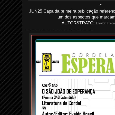
...
JUN25 Capa da primeira publicação referenc
um dos aspectos que marcam e
AUTOR&TRATO:
Evaldo Pedro
....................................................