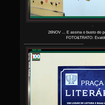
...
26NOV ... E assina o busto do p
FOTO&TRATO: Evaldo 
...................................................