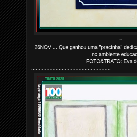
...
26NOV ... Que ganhou uma "pracinha" dedica
no ambiente educac
FOTO&TRATO: Evaldo 
....................................................