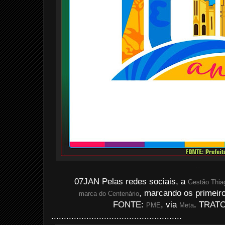
...
07JAN Pelas redes sociais, a
Gestão Thia
, marcando os primeiro
marca do Centenário
FONTE:
, via
. TRATO
PME
Meta
....................................................