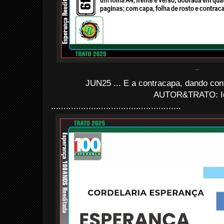
...
JUN25 ... E a contracapa, dando con
AUTOR&TRATO: I
....................................................