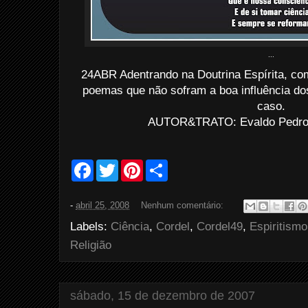
...
24ABR Adentrando na Doutrina Espírita, com
poemas que não sofram a boa influência do
caso.
AUTOR&TRATO: Evaldo Pedro d
F
T
P
S
a
w
i
h
c
i
n
a
e
t
t
r
-
abril 25, 2008
Nenhum comentário:
b
t
e
e
o
e
r
Labels:
Ciência
,
Cordel
,
Cordel49
,
Espiritismo
o
r
e
k
s
Religião
t
sábado, 15 de dezembro de 2007