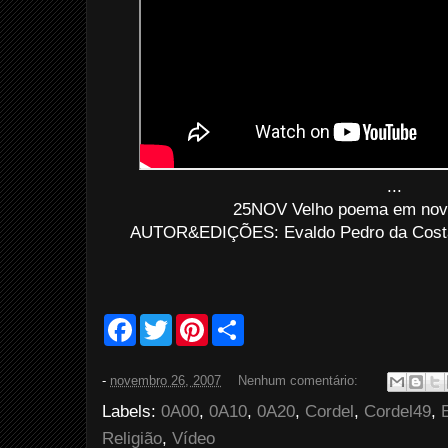
...
25NOV Velho poema em nov
AUTOR&EDIÇÕES: Evaldo Pedro da Costa B
F
T
P
S
a
w
i
h
c
i
n
a
e
t
t
r
-
novembro 26, 2007
Nenhum comentário:
b
t
e
e
o
e
r
Labels:
0A00
,
0A10
,
0A20
,
Cordel
,
Cordel49
,
o
r
e
k
s
Religião
,
Vídeo