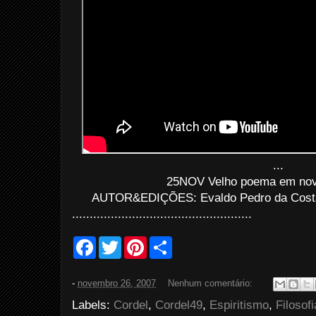
...
25NOV Velho poema em nov
AUTOR&EDIÇÕES: Evaldo Pedro da Costa B
...................................................
F
T
P
S
a
w
i
h
c
i
n
a
e
t
t
r
-
novembro 26, 2007
Nenhum comentário:
b
t
e
e
o
e
r
Labels:
Cordel
,
Cordel49
,
Espiritismo
,
Filosofi
o
r
e