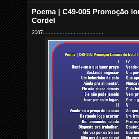
k
s
t
Poema | C49-005 Promoção lou
Cordel
2007........................................