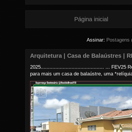
t
Página inicial
Assinar:
Postagens 
Arquitetura | Casa de Balaústres | R
2025........................................... ... FE
para mais um casa de balaústre, uma *relíquia