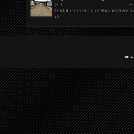
SD.......................................
Portal receberam melhoramentos n
(2...
Tema 