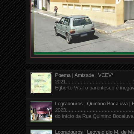
Poema | Amizade | VCEV*
2021.......................................
Egberto Vital o parentesco é inegáve
Logradouros | Quintino Bocaiuva |
2023.......................................
do início da Rua Quintino Bocaiuva
Logradouros | Leovelgídio M. de Ma