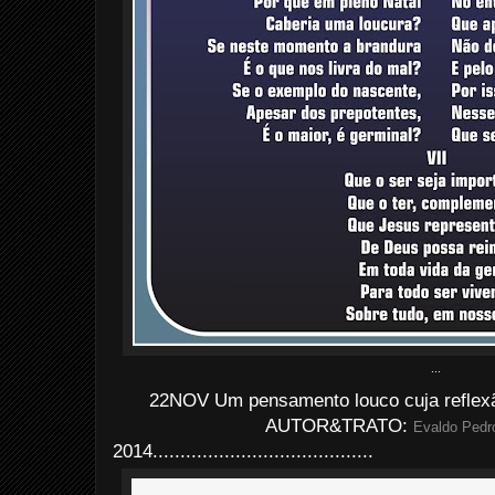
...
22NOV Um pensamento louco cuja reflexão
AUTOR&TRATO:
Evaldo Pedro
2014
........................................