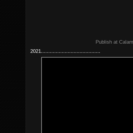
Publish at Cala
2021........................................